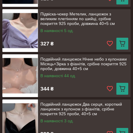
Підвіска-чокер Метелик, ланцюжок з
великим плетінням по шийці, срібне
покриття 925 проби, довжина 40+5 см
В наявності 5 од.
327
₴
Подвійний ланцюжок Нічне небо з кулонами
Місяць+Зірка з фіанітів, срібне покриття 925
проби, довжина 40+5 см
В наявності 44 од.
344
₴
Подвійний ланцюжок Два серця, короткий
ланцюжок з кулоном з фіанітів, срібне
покриття 925 проби, 40+5 см
В наявності 3 од.