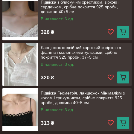
Підвіска з блискучим хрестиком, зіркою і
сердечком, срібне покриття 925 проби,
довжина 40+5 см
В наявності 6 од.
328
₴
Ланцюжок подвійний короткий із зіркою з
фіанітів і маленькими кульками, срібне
покриття 925 проби, 37+5 см
В наявності 3 од.
320
₴
Підвіска Геометрія, ланцюжок Мінімалізм з
колом і трикутником, срібне покриття 925
проби, довжина 40+5 см
В наявності 3 од.
313
₴