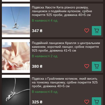
Підвіска Хвости Кита різного розміру,
ланцюжок з подвійним кулоном, срібне
покриття 925 проби, довжина 40+5 см
В наявності 4 од.
347
₴
Подвійний ланцюжок Крапля з центральним
каменем, короткий ланцюг, срібне покриття
925 проби, довжина 41+5 см
В наявності 2 од.
380
₴
Підвіска з Грайливим котиком, який висить
на тонкому ланцюжку, срібне покриття 925
проби, довжина 40+5 см
В наявності 8 од.
325
₴