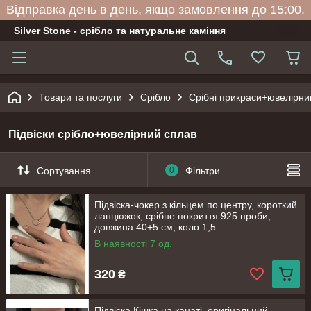
Відправка день в день, якщо замовлення до 15:00.
Silver Stone - срібло та натуральне каміння
Товари та послуги
Срібло
Срібні прикраси+ювелірни
Підвіски срібло+ювелірний сплав
Сортування
0
Фільтри
Підвіска-чокер з кільцем по центру, короткий
ланцюжок, срібне покриття 925 проби,
довжина 40+5 см, коло 1,5
В наявності 7 од.
320
₴
Підвіска Кішка на канаті, оригінальний