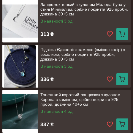
Ланцюжок тонкий з кулоном Молода Луна у
стилі Мінімалізм, срібне покриття 925 проби,
довжина 39+5 см
В наявності 3 од.
313
₴
Підвіска Єдиноріг з каменю (змінює колір) з
веселкою, срібне покриття 925 проби,
довжина 39+5 см
В наявності 3 од.
336
₴
Тоненький короткий ланцюжок з кулоном
Корона з камінням, срібне покриття 925
проби, довжина 40+5 см
В наявності 4 од.
337
₴