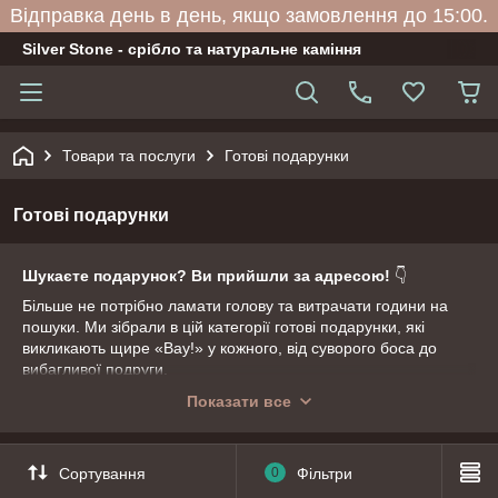
Відправка день в день, якщо замовлення до 15:00.
Silver Stone - срібло та натуральне каміння
Товари та послуги
Готові подарунки
Готові подарунки
Шукаєте подарунок? Ви прийшли за адресою!
👇
Більше не потрібно ламати голову та витрачати години на
пошуки. Ми зібрали в цій категорії готові подарунки, які
викликають щире «Вау!» у кожного, від суворого боса до
вибагливої подруги.
Усі бокси та презенти вже стильно оформлені, залишається
Показати все
просто вручити. Гортайте нижче, ваш ідеальний подарунок
уже чекає!
Сортування
0
Фільтри