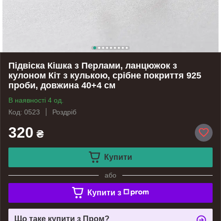
Підвіска Кішка з Перлами, ланцюжок з
кулоном Кіт з кулькою, срібне покриття 925
проби, довжина 40+4 см
В наявності 4 од.
Код: 0523
Роздріб
320
₴
Купити
або
Купити з
Що таке купити з Пром?