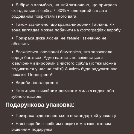
Є бірка з пломбою, на якій зазначено, що прикраса
складається зі срібла ≈ 30% + ювелірний сплав з
родованим покриттям і його вага.
Також зазначено, що країна-виробник Таїланд. Як
вона виглядає можна побачити на фотографіях виробу.
Прикраса дуже якісна, не темніє і звичайно не
облазить.
Вважається ювелірної біжутерією, яка завоювала
серця багатьох. Адже вартість не зрівняється з
ювелірними виробами з чистого срібла (їх теж можна
подивитися у нас на сайті) А якість буде радувати вас
роками. Перевірено!
Вироби гіпоалергенні.
Чиститься звичайним розчином мила з водою або
зубною пастою.
Подарункова упаковка:
Прикраса відправляється в нестандартній упаковці.
Наші вироби зі срібним покриттям є вже готовим
рішенням подарунка.