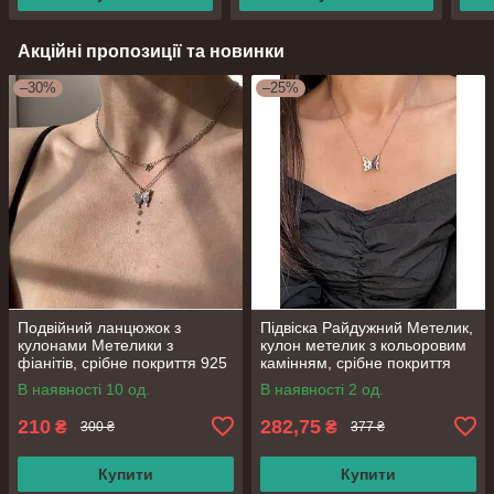
Акційні пропозиції та новинки
–30%
–25%
Подвійний ланцюжок з
Підвіска Райдужний Метелик,
кулонами Метелики з
кулон метелик з кольоровим
фіанітів, срібне покриття 925
камінням, срібне покриття
проби, довжина 40+5 см
925 проби, довжина 38+5 см
В наявності 10 од.
В наявності 2 од.
210
282,75
₴
₴
300 ₴
377 ₴
Купити
Купити