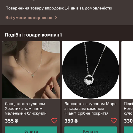
Повернення товару впродовж 14 днів за домовленістю
Всі умови повернення
Подібні товари компанії
Ланцюжок з кулоном
Ланцюжок з кулоном Море
Підв
Хрестик з камінням,
з яскравим каменем
Fore
маленький блискучий
Фіаніт, срібне покриття
куло
хрестик, срібне покриття
925 проби, довжина 40+4
сріб
355
350
330
₴
₴
925 проби, довжина 40+5
см
проб
см
Купити
Купити