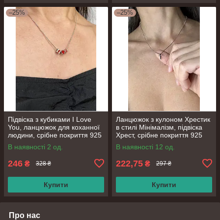
–25%
–25%
Підвіска з кубиками I Love
Ланцюжок з кулоном Хрестик
You, ланцюжок для коханної
в стилі Мінімалізм, підвіска
людини, срібне покриття 925
Хрест, срібне покриття 925
проби, довжина 41+5.5 см
проби, довжина 41+5 см
В наявності 2 од.
В наявності 12 од.
246
222,75
₴
₴
328 ₴
297 ₴
Купити
Купити
Про нас