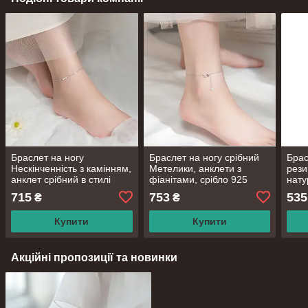
Браслет на ногу
Браслет на ногу срібний
Брас
Нескінченність з камінням,
Метелики, анклети з
рези
анклет срібний в стилі
фіанітами, срібло 925
нату
Мінімалізм, довжина 19+5
проби, довжина 21 + 3 см
Полу
715
753
535
₴
₴
см
сріб
довж
Купити
Купити
Акційні пропозиції та новинки