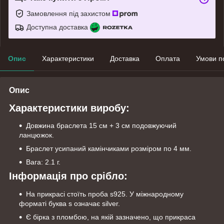
Замовлення під захистом
Доступна доставка
Опис
Характеристики
Доставка
Оплата
Умови п
Опис
Характеристики виробу:
Довжина браслета 15 см + 3 см подовжуючий
ланцюжок.
Браслет усипаний камінчиками розміром по 4 мм.
Вага: 2.1 г.
Інформація про срібло:
На прикрасі стоїть проба s925. У міжнародному
форматі буква s означає silver.
Є бірка з пломбою, на якій зазначено, що прикраса