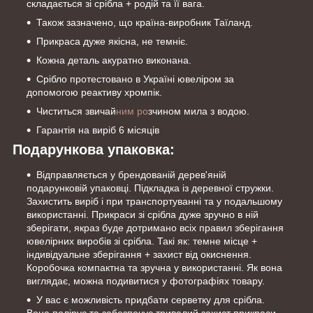
складається зі срібла + родій та її вага.
Також зазначено, що країна-виробник Таїланд.
Прикраса дуже якісна, не темніє.
Кожна деталь акуратно виконана.
Срібло протестовано в Україні ювеліром за
допомогою реактиву хромпік.
Чиститься звичай
ним ро
зчином мила з водою.
Гарантія на виріб 6 місяців
Подарункова упаковка:
Відправляється у брендованій дерев'яній
подарунковій упаковці. Підкладка із деревної стружки.
Захистить виріб і при транспортуванні та у подальшому
використанні. Прикраси зі срібла дуже зручно в ній
зберігати, якраз буде дотримано всіх правил зберігання
ювелірних виробів зі срібла. Такі як: темне місце +
індивідуальне зберігання + захист від окиснення.
Коробочка компактна та зручна у використанні. Як вона
виглядає, можна подивитися у фотографіях товару.
У вас є можливість придбати серветку для срібла.
Вона полірує та забезпечує тривалий захист прикраси.