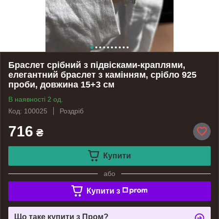
Браслет срібний з підвісками-краплями,
елегантний браслет з камінням, срібло 925
проби, довжина 15+3 см
В наявності 2 од.
Код: 100025
Роздріб
716
₴
Купити
або
Купити з
Що таке купити з Пром?