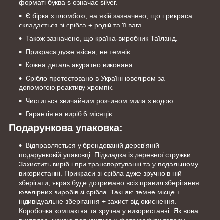
форматі буква s означає silver.
Є бірка з пломбою, на якій зазначено, що прикраса
складається зі срібла + родій та її вага.
Також зазначено, що країна-виробник Таїланд.
Прикраса дуже якісна, не темніє.
Кожна деталь акуратно виконана.
Срібло протестовано в Україні ювеліром за
допомогою реактиву хромпік
.
Чиститься звичайним розчином мила з водою.
Гарантія на виріб 6 місяців
Подарункова упаковка:
Відправляється у брендованій дерев'яній
подарунковій упаковці. Підкладка із деревної стружки.
Захистить виріб і при транспортуванні та у подальшому
використанні. Прикраси зі срібла дуже зручно в ній
зберігати, якраз буде дотримано всіх правил зберігання
ювелірних виробів зі срібла. Такі як: темне місце +
індивідуальне зберігання + захист від окиснення.
Коробочка компактна та зручна у використанні. Як вона
виглядає, можна подивитися у фотографіях товару.