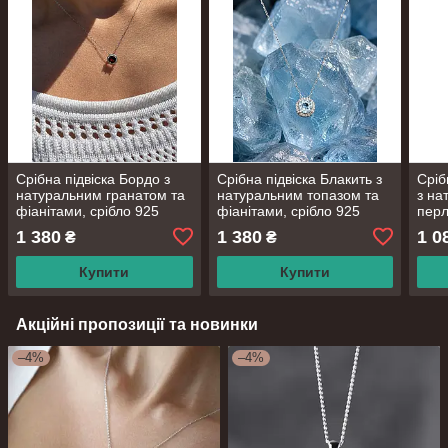
Срібна підвіска Бордо з
Срібна підвіска Блакить з
Сріб
натуральним гранатом та
натуральним топазом та
з на
фіанітами, срібло 925
фіанітами, срібло 925
перл
проби, довжина 40+5 см
проби, довжина 40+5 см
фіан
1 380
1 380
1 0
₴
₴
проб
Купити
Купити
Акційні пропозиції та новинки
–4%
–4%