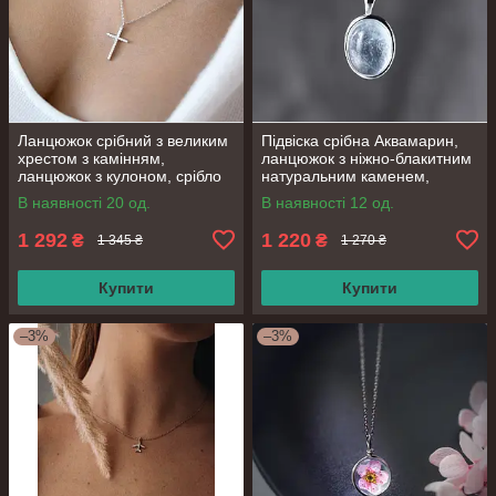
Ланцюжок срібний з великим
Підвіска срібна Аквамарин,
хрестом з камінням,
ланцюжок з ніжно-блакитним
ланцюжок з кулоном, срібло
натуральним каменем,
925 проби, довжина 40+5 см
срібло 925 проби, довжина
В наявності 20 од.
В наявності 12 од.
40.5+6 см
1 292
1 220
₴
₴
1 345 ₴
1 270 ₴
Купити
Купити
–3%
–3%