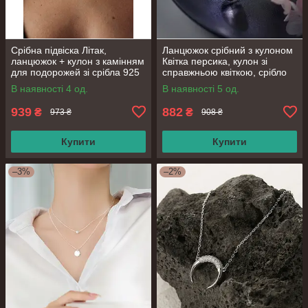
Срібна підвіска Літак,
Ланцюжок срібний з кулоном
ланцюжок + кулон з камінням
Квітка персика, кулон зі
для подорожей зі срібла 925
справжньою квіткою, срібло
проби, довжина 40+6 см
925 проби, довжина 41+3 см
В наявності 4 од.
В наявності 5 од.
939
882
₴
₴
973 ₴
908 ₴
Купити
Купити
–3%
–2%