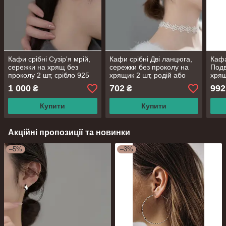
Кафи срібні Сузір'я мрій,
Кафи срібні Дві ланцюга,
Кафа
сережки на хрящ без
сережки без проколу на
Подв
проколу 2 шт, срібло 925
хрящик 2 шт, родій або
хрящ
проби
позолота, срібло 925
сріб
1 000
702
992
₴
₴
проби
Купити
Купити
Акційні пропозиції та новинки
–5%
–3%