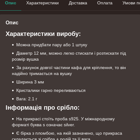
Опис
Характеристики
Доставка
Оплата
Умови п
Опис
Характеристики виробу:
Можна придбати пару або 1 штуку
Діаметр 12 мм, можно легко стискати і розтискати під
розмір вушка
За рахунок довгої частини кафа для кріплення, то він
надійно тримається на вушку
Ширина 3 мм
Кристалики гарно переливаються
Вага: 2.1 г
Інформація про срібло:
На прикрасі стоїть проба s925. У міжнародному
форматі буква s означає silver.
Є бірка з пломбою, на якій зазначено, що прикраса
складається зі срібла + родій та її вага.