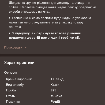
Швидке та зручне рішення для догляду та очищення
срібла. Серветка очищає наліт, надає блиску, зберігаючи
вироби у кращому вигляді.
І звичайно ж сама посилка буде надійно упакована
нами і ви не оплачуватимете за упаковку товару
поштою.
У підсумку, ви отримуєте готове рішення
подарунка дорогій вам людині (собі чи ні).
Приховати
Характеристики
Основні
Країна виробник
Таїланд
Вид виробу
Кафи
Проба
925
Стать
Жіноча
Покриття
Родій