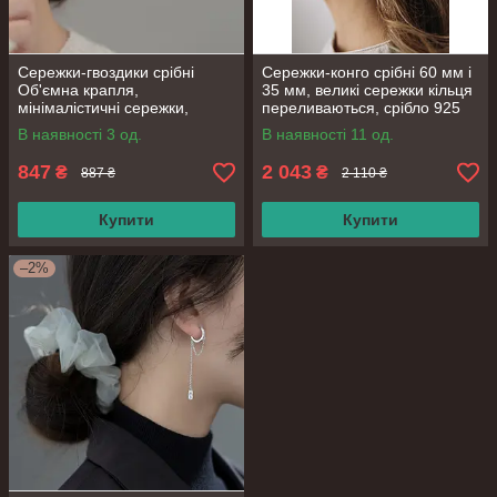
Сережки-гвоздики срібні
Сережки-конго срібні 60 мм і
Об'ємна крапля,
35 мм, великі сережки кільця
мінімалістичні сережки,
переливаються, срібло 925
срібло 925 проби
проби
В наявності 3 од.
В наявності 11 од.
847
2 043
₴
₴
887 ₴
2 110 ₴
Купити
Купити
–2%