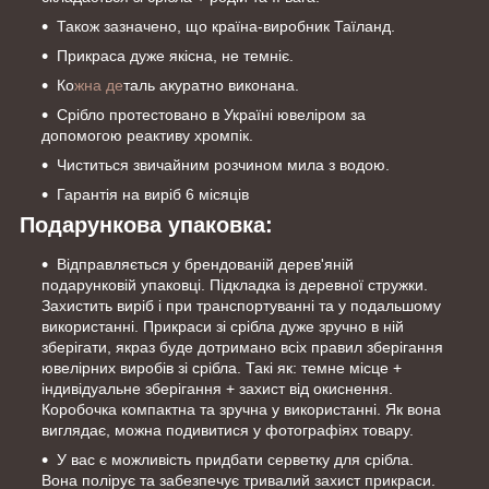
Також зазначено, що країна-виробник Таїланд.
Прикраса дуже якісна, не темніє.
Ко
жна де
таль акуратно виконана.
Срібло протестовано в Україні ювеліром за
допомогою реактиву хромпік.
Чиститься звичайним розчином мила з водою.
Гарантія на виріб 6 місяців
Подарункова упаковка:
Відправляється у брендованій дерев'яній
подарунковій упаковці. Підкладка із деревної стружки.
Захистить виріб і при транспортуванні та у подальшому
використанні. Прикраси зі срібла дуже зручно в ній
зберігати, якраз буде дотримано всіх правил зберігання
ювелірних виробів зі срібла. Такі як: темне місце +
індивідуальне зберігання + захист від окиснення.
Коробочка компактна та зручна у використанні. Як вона
виглядає, можна подивитися у фотографіях товару.
У вас є можливість придбати серветку для срібла.
Вона полірує та забезпечує тривалий захист прикраси.