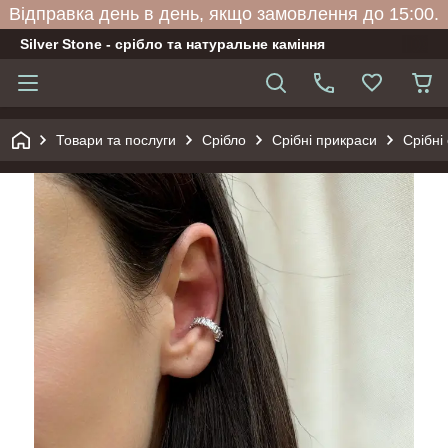
Відправка день в день, якщо замовлення до 15:00.
Silver Stone - срібло та натуральне каміння
Товари та послуги
Срібло
Срібні прикраси
Срібні