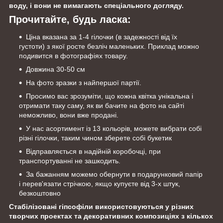
воду, і вони не вимагають спеціального догляду.
Прочитайте, будь ласка:
Ціна вказана за 1-4 гілочки (в задежності від їх
густоти) з якої росте безліч маленьких. Приклад можно
подивится в фотографіях товару.
Довжина 30-50 см
На фото зразки з найпершої партії.
Просимо вас зрозуміти, що кожна квітка унікальна і
отримати таку саму, як ви бачите на фото на сайті
неможливо, вони вже продані.
У нас асортимент із 13 кольорів, можете вибрати собі
різні гілочки, таким чином зберете собі букетик
Відправляється в надійній коробочці, при
транспортуванні не зашкодить.
За бажанням можемо обернути в подарунковий папір
і перев'язати стрічкою, якщо купуєте від 3-х штук,
безкоштовно
Стабілізовані гіпсофіли використовуються у різних
творчих проектах та декоративних композиціях з кількох