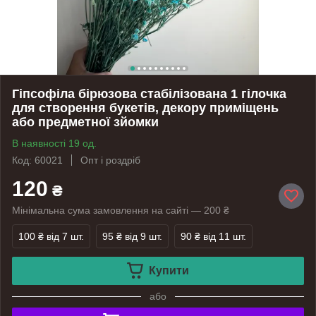
Гіпсофіла бірюзова стабілізована 1 гілочка
для створення букетів, декору приміщень
або предметної зйомки
В наявності 19 од.
Код: 60021
Опт і роздріб
120
₴
Мінімальна сума замовлення на сайті — 200 ₴
100 ₴
від 7 шт.
95 ₴
від 9 шт.
90 ₴
від 11 шт.
Купити
або