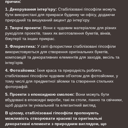
причин:
1. Декорування інтер'єру:
Стабілізовані гіпсофіли можуть
бути використані для прикраси будинку чи офісу, додаючи
природний та вишуканий акцент до інтер'єру.
2. Творчі проекти:
Вони є чудовим матеріалом для різних
рукоділля проектів, таких як виготовлення букетів, вінків,
біжутерії та інших прикрас.
3. Флористика:
У світі флористики стабілізовані
гіпсофіли
використовуються для створення оригінальних букетів,
композицій та декоративних елементів для заходів, весіль та
інтер'єрів.
4. Фотозйомка:
Їхня краса та природність роблять
стабілізовані гіпсофіли чудовим об'єктом для фотозйомки, у
тому числі для предметної зйомки та створення стильних
фотографій.
5. Проекти з епоксидною смолою:
Вони можуть бути
вбудовані в епоксидні вироби, такі як столи, панно та свічники,
щоб додати їм унікальний та елегантний вигляд.
В цілому, стабілізовані гіпсофіли пропонують
можливість створювати красиві та оригінальні
декоративні елементи з природним виглядом, що