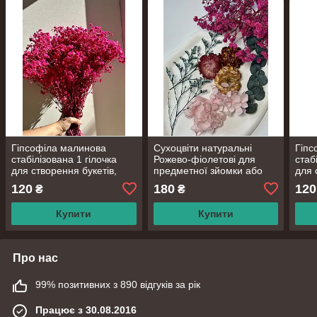
Гіпсофіла малинова
Сухоцвіти натуральні
Гіпс
стабілізована 1 гілочка
Рожево-фіолетові для
стаб
для створення букетів,
предметної зйомки або
для 
декору приміщень або
рукоділля: декор,
деко
120
180
120
₴
₴
предметної зйомки
епоксидка, картини, свічки
пред
Купити
Купити
Про нас
99% позитивних з 890 відгуків за рік
Працює з 30.08.2016