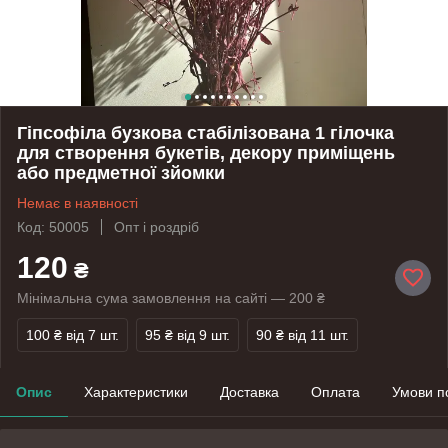
Гіпсофіла бузкова стабілізована 1 гілочка
для створення букетів, декору приміщень
або предметної зйомки
Немає в наявності
Код: 50005
Опт і роздріб
120
₴
Мінімальна сума замовлення на сайті — 200 ₴
100 ₴
від 7 шт.
95 ₴
від 9 шт.
90 ₴
від 11 шт.
Опис
Характеристики
Доставка
Оплата
Умови п