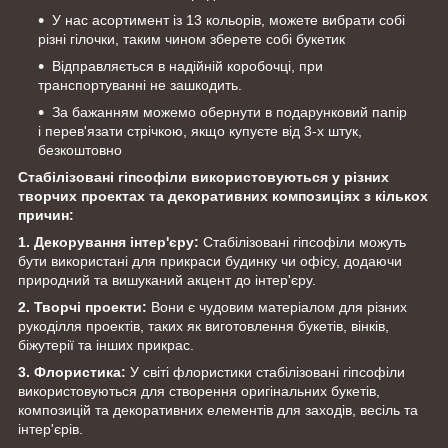
У нас асортимент із 13 кольорів, можете вибрати собі
різні гілочки, таким чином зберете собі букетик
Відправляється в надійній коробочці, при
транспортуванні не зашкодить.
За бажанням можемо обернути в подарунковий папір
і перев'язати стрічкою, якщо купуєте від 3-х штук,
безкоштовно
Стабілізовані гіпсофіли використовуються у різних
творчих проектах та декоративних композиціях з кількох
причин:
1. Декорування інтер'єру:
Стабілізовані гіпсофіли можуть
бути використані для прикраси будинку чи офісу, додаючи
природний та вишуканий акцент до інтер'єру.
2. Творчі проекти:
Вони є чудовим матеріалом для різних
рукоділля проектів, таких як виготовлення букетів, вінків,
біжутерії та інших прикрас.
3. Флористика:
У світі флористики стабілізовані
гіпсофіли
використовуються для створення оригінальних букетів,
композицій та декоративних елементів для заходів, весіль та
інтер'єрів.