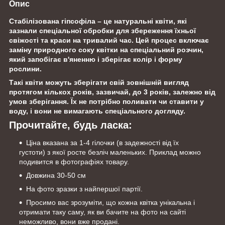
Опис
Стабілізована гіпсофіла – це натуральні квіти, які
зазнали спеціальної обробки для збереження їхньої
свіжості та краси на тривалий час. Цей процес включає
заміну природного соку квітки на спеціальний розчин,
який запобігає в'яненню і зберігає колір і форму
рослини.
Такі квіти можуть зберігати свій зовнішній вигляд
протягом кількох років, зазвичай, до 3 років, залежно від
умов зберігання. Їх не потрібно поливати чи ставити у
воду, і вони не вимагають спеціального догляду.
Прочитайте, будь ласка:
Ціна вказана за 1-4 гілочки (в задежності від їх
густоти) з якої росте безліч маленьких. Приклад можно
подивится в фотографіях товару.
Довжина 30-50 см
На фото зразки з найпершої партії.
Просимо вас зрозуміти, що кожна квітка унікальна і
отримати таку саму, як ви бачите на фото на сайті
неможливо, вони вже продані.