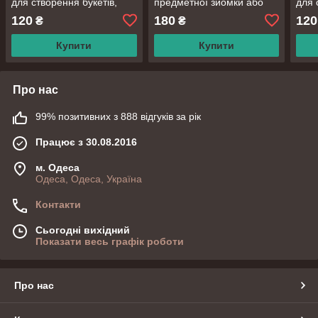
для створення букетів,
предметної зйомки або
для 
декору приміщень або
рукоділля: декор,
деко
120
180
120
₴
₴
предметної зйомки
епоксидка, картини, свічки
пред
Купити
Купити
Про нас
99% позитивних з 888 відгуків за рік
Працює з 30.08.2016
м. Одеса
Одеса, Одеса, Україна
Контакти
Сьогодні вихідний
Показати весь графік роботи
Про нас