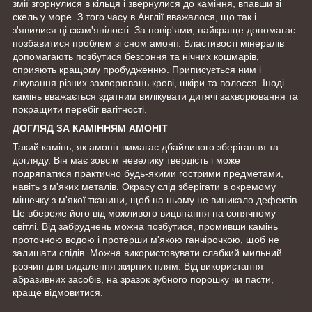
змії згорнулися в кільця і ​​звернулися до каміння, впавши зі
скель у море. З того часу в Англії вважалося, що так і
з'явилися ці скам'янілості. За повір'ями, найкраще допомагає
позбавитися проблем зі сном амоніт. Властивості мінералів
допомагають позбутися безсоння та нічних кошмарів,
сприяють кращому пробудженню. Приписується ним і
лікування різних захворювань крові, шкіри та волосся. Іноді
камінь вважається здатним вилікувати дитячі захворювання та
покращити перебіг вагітності.
ДОГЛЯД ЗА КАМІННЯМ АМОНІТ
Такий камінь, як амоніт вимагає дбайливого зберігання та
догляду. Він має зовсім невелику твердість і може
подряпатися практично будь-якими гострими предметами,
навіть з м'яких металів. Окрасу слід зберігати в окремому
мішечку з м'якої тканини, щоб на ньому не виникало дефектів.
Це вбереже його від можливого вицвітання на сонячному
світлі. Від забруднень можна позбутися, промивши камінь
проточною водою і протерши м'якою ганчірочкою, щоб не
залишати слідів. Можна використовувати слабкий мильний
розчин для видалення жирних плям. Від використання
абразивних засобів, на зразок зубного порошку чи пасти,
краще відмовитися.