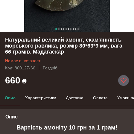
Натуральний великий амоніт, скам'янілість
морського равлика, розмір 80*63*9 мм, вага
66 грамів. Мадагаскар
Немає в наявності
Код: 800127-66
Роздріб
660
₴
Опис
Характеристики
Доставка
Оплата
Умови п
Опис
Вартість амоніту 10
грн за 1 грам!