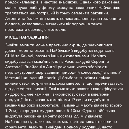
предок кальмарів, є частою знахідкою. Однак його раковина
має конусоподібну форму, схожу на наконечник. Найчастіше
трапляється найгостріший із трьох сегментів раковини.
Амоніти та белемніти мають велике значення для геологів та
біологів, дозволяючи визначити вік породи, а також
простежити еволюцію молюсків.
МІСЦЕ НАРОДЖЕННЯ
Знайти амоніти можна практично скрізь, де знаходилися
древні моря та океани. Найбільший видобуток ведеться в
США та Канаді, разом з іншими копалинами. Нерідко
видобувається скам'янілість і в Росії, західній Європі та
Австралії. Знайдені в Англії раковини часто зберігають
перламутровий шар завдяки природній консервації в глині. У
Мексиці і канадській провінції Альберті знахідки нерідко
виявляються покритими шаром мінералів, що переливається,
що дає ефект іризації. Такі шматочки раковин класифікуються
як дорогоцінне каміння і використовуються в ювелірній
продукції. Їх називають амолітами. Розміри видобутого
каміння широко варіюються. Найменші мають діаметр всього
1-2см, в середньому досягаючи 5-10см. Однак найбільша
видобута раковина амоніту досягає 2,5 м у діаметрі.
Найчастіше від таких великих молюсків залишаються лише
фрагменти. Амоніти, знайдені в одному родовищі, часто