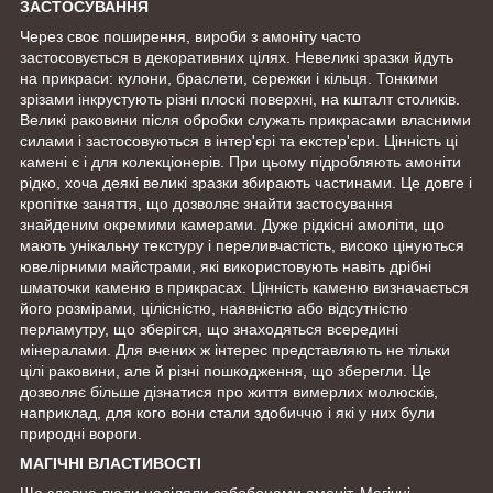
ЗАСТОСУВАННЯ
Через своє поширення, вироби з амоніту часто
застосовується в декоративних цілях. Невеликі зразки йдуть
на прикраси: кулони, браслети, сережки і кільця. Тонкими
зрізами інкрустують різні плоскі поверхні, на кшталт столиків.
Великі раковини після обробки служать прикрасами власними
силами і застосовуються в інтер'єрі та екстер'єри. Цінність ці
камені є і для колекціонерів. При цьому підробляють амоніти
рідко, хоча деякі великі зразки збирають частинами. Це довге і
кропітке заняття, що дозволяє знайти застосування
знайденим окремими камерами. Дуже рідкісні амоліти, що
мають унікальну текстуру і переливчастість, високо цінуються
ювелірними майстрами, які використовують навіть дрібні
шматочки каменю в прикрасах. Цінність каменю визначається
його розмірами, цілісністю, наявністю або відсутністю
перламутру, що зберігся, що знаходяться всередині
мінералами. Для вчених ж інтерес представляють не тільки
цілі раковини, але й різні пошкодження, що зберегли. Це
дозволяє більше дізнатися про життя вимерлих молюсків,
наприклад, для кого вони стали здобиччю і які у них були
природні вороги.
МАГІЧНІ ВЛАСТИВОСТІ