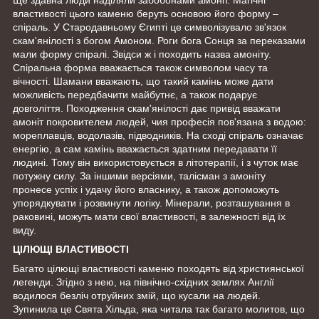
Ще здавна люди наділяли забобонами амоніт. Магічні
властивості цього каменю беруть основою його форму –
спіраль. У Стародавньому Єгипті це символізувало зв'язок
скам'янілості з богом Амоном. Роги бога Сонця за переказами
мали форму спіралі. Звідси ж і походить назва амоніту.
Спіральна форма вважається також символом часу та
вічності. Шамани вважають, що такий камінь може дати
можливість передбачити майбутнє, а також подарує
довголіття. Походження скам'янілості дає привід вважати
амоніт покровителем людей, чия професія пов'язана з водою:
мореплавців, водолазів, підводників. На сході спіраль означає
енергію, а сам камінь вважається здатним передавати її
людині. Тому він використовується в літотерапії, і з чуток має
потужну силу. За іншими версіями, талісман з амоніту
пронесе успіх і удачу його власнику, а також допоможуть
упорядкувати і розвинути логіку. Мінерали, розташування в
раковині, можуть мати свої властивості, в залежності від їх
виду.
ЦІЛЮЩІ ВЛАСТИВОСТІ
Багато цілющі властивості каменю походять від християнської
легенди. Згідно з нею, на північно-східних землях Англії
водилося безліч отруйних змій, що кусали на людей.
Зупинила це Свята Хільда, яка читала так багато молитов, що