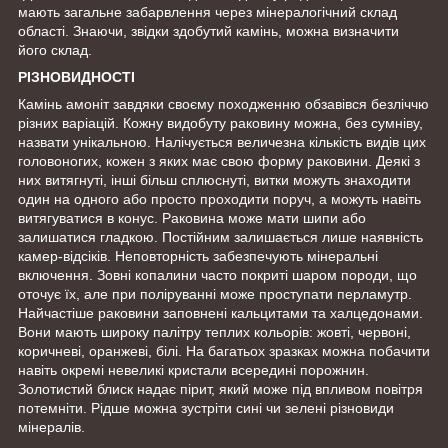
мають загальне забарвлення через мінералогічний склад
області. Знаючи, звідки здобутий камінь, можна визначити
його склад.
РІЗНОВИДНОСТІ
Камінь амоніт завдяки своєму походженню обзавівся безліччю
різних варіацій. Кожну видобуту раковину можна, без сумніву,
назвати унікальною. Налічується величезна кількість видів цих
головоногих, кожен з яких має свою форму раковини. Деякі з
них витягнуті, інші більш сплюснуті, витки можуть знаходити
один на одного або просто проходити поруч, а можуть навіть
витягуватися в конус. Раковина може мати шипи або
залишатися гладкою. Постійним залишається лише наявність
камер-відсіків. Неповторність забезпечують мінеральні
включення. Зовні копалини часто покриті шаром породи, що
оточує їх, але при поліруванні може проступати перламутр.
Найчастіше раковини заповнені кальцитами та халцедонами.
Вони мають широку палітру теплих кольорів: жовті, червоні,
коричневі, оранжеві, білі. На багатьох зразках можна побачити
навіть окремі невеликі кристали всередині порожнин.
Золотистий блиск надає пірит, який може під впливом повітря
потемніти. Рідше можна зустріти сині чи зелені різновиди
мінералів.