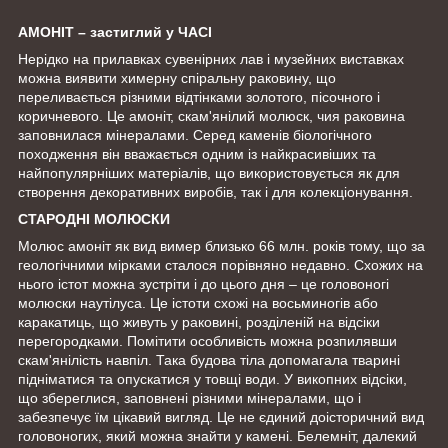
АМОНІТ – застиглий у ЧАСІ
Нерідко на прилавках сувенірних лав і музейних виставках
можна виявити химерну спіральну раковину, що
переливається різними відтінками золотого, пісочного і
коричневого. Це амоніт, скам'янілий молюск, чия раковина
заповнилася мінералами. Серед каменів біологічного
походження він вважається одним із найкрасивіших та
найпопулярніших матеріалів, що використовується як для
створення декоративних виробів, так і для колекціонування.
СТАРОДНІ МОЛЮСКИ
Молюс амоніт як вид вимер близько 66 млн. років тому, що за
геологічними мірками сталося порівняно недавно. Схожих на
нього істот можна зустріти і до цього дня – це головоногі
молюски наутілуса. Це істоти схожі на восьминогів або
каракатиць, що живуть у раковині, розділеній на відсіки
перегородками. Помітити особливість можна розпилявши
скам'янілість навпіл. Така будова тіла допомагала тварині
підніматися та опускатися у товщі води. У викопних відсіки,
що збереглися, заповнені різними мінералами, що і
забезпечує їм цікавий вигляд. Це не єдиний доісторичний вид
головоногих, який можна знайти у камені. Белемніт, далекий