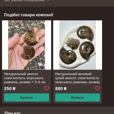
Всі умови повернення
Подібні товари компанії
Натуральний амоніт,
Натуральний великий
скам'янілість морського
цілий амоніт, скам'янілість
равлика, розмір ≈ 3-4 см,
морського равлика, розмір
вага ≈ 12-14 грам.
7-8 см, вага 120-150 г.
250
880
₴
₴
Мадагаскар
Мадагаскар
Купити
Купити
Про нас