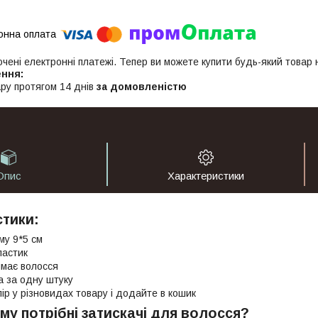
ючені електронні платежі. Тепер ви можете купити будь-який товар
ру протягом 14 днів
за домовленістю
Опис
Характеристики
тики:
му 9*5 см
ластик
имає волосся
а за одну штуку
лір у різновидах товару і додайте в кошик
ому потрібні затискачі для волосся?