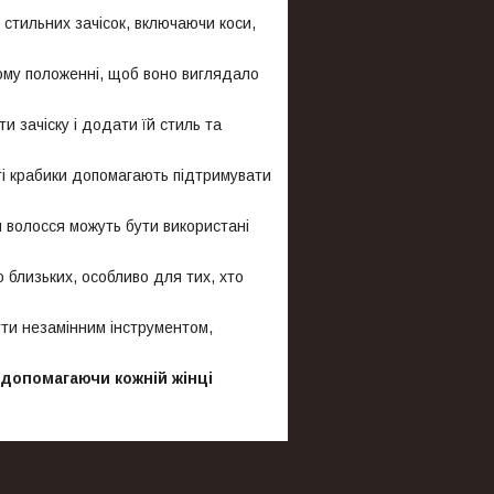
стильних зачісок, включаючи коси,
ому положенні, щоб воно виглядало
 зачіску і додати їй стиль та
тті крабики допомагають підтримувати
я волосся можуть бути використані
близьких, особливо для тих, хто
ути незамінним інструментом,
 допомагаючи кожній жінці