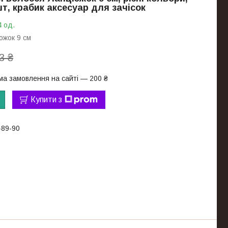
шт, крабик аксесуар для зачісок
4 од.
южок 9 см
3 ₴
ма замовлення на сайті — 200 ₴
Купити з
-89-90