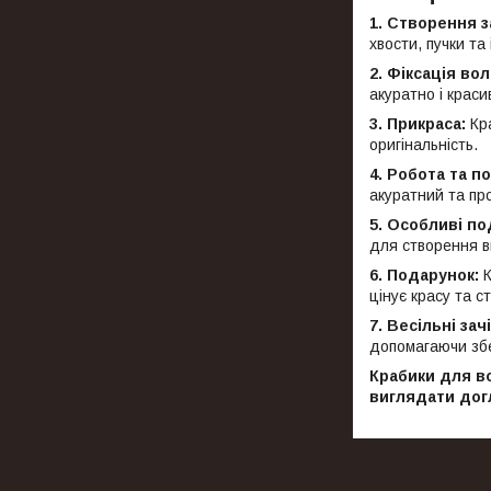
1. Створення з
хвости, пучки та
2. Фіксація вол
акуратно і краси
3. Прикраса:
Кра
оригінальність.
4. Робота та п
акуратний та пр
5. Особливі под
для створення в
6. Подарунок:
К
цінує красу та с
7. Весільні зач
допомагаючи збе
Крабики для в
виглядати дог