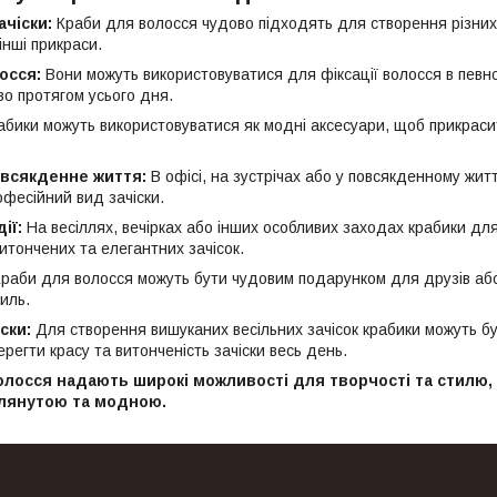
ачіски:
Краби для волосся чудово підходять для створення різних 
 інші прикраси.
осся:
Вони можуть використовуватися для фіксації волосся в певн
во протягом усього дня.
бики можуть використовуватися як модні аксесуари, щоб прикрасити
овсякденне життя:
В офісі, на зустрічах або у повсякденному жи
офесійний вид зачіски.
ії:
На весіллях, вечірках або інших особливих заходах крабики дл
итончених та елегантних зачісок.
раби для волосся можуть бути чудовим подарунком для друзів або 
тиль.
іски:
Для створення вишуканих весільних зачісок крабики можуть б
регти красу та витонченість зачіски весь день.
олосся надають широкі можливості для творчості та стилю,
лянутою та модною.