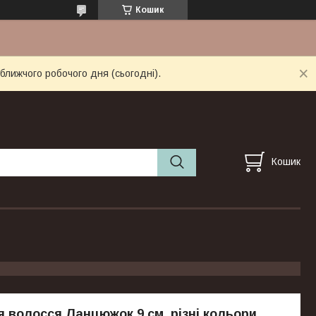
Кошик
ближчого робочого дня (сьогодні).
Кошик
 волосся Ланцюжок 9 см, різні кольори,