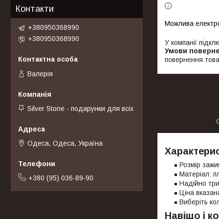
Контакти
+380950368990
+380950368990
У компанії підкл
повернення това
Валерія
Silver Stone - подарунки для всіх
Одеса, Одеса, Україна
Характерис
Розмір зажи
Матеріал: п
+380 (95) 036-89-90
Надійно тр
Ціна вказан
Виберіть ко
Навіщо і к