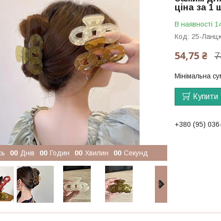
ціна за 1 
В наявності 1
Код:
25-Ланц
54,75 ₴
7
Мінімальна су
Купити
+380 (95) 036
сь
0
0
Днів
0
0
Годин
0
0
Хвилин
0
0
Секунд