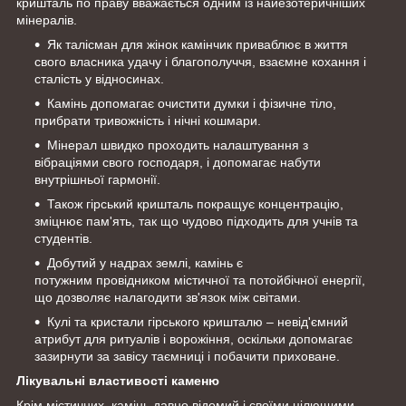
кришталь по праву вважається одним із найезотеричніших
мінералів.
Як талісман для жінок камінчик приваблює в життя
свого власника удачу і благополуччя, взаємне кохання і
сталість у відносинах.
Камінь допомагає очистити думки і фізичне тіло,
прибрати тривожність і нічні кошмари.
Мінерал швидко проходить налаштування з
вібраціями свого господаря, і допомагає набути
внутрішньої гармонії.
Також гірський кришталь покращує концентрацію,
зміцнює пам'ять, так що чудово підходить для учнів та
студентів.
Добутий у надрах землі, камінь є
потужним провідником містичної та потойбічної енергії,
що дозволяє налагодити зв'язок між світами.
Кулі та кристали гірського кришталю – невід'ємний
атрибут для ритуалів і ворожіння, оскільки допомагає
зазирнути за завісу таємниці і побачити приховане.
Лікувальні властивості каменю
Крім містичних, камінь давно відомий і своїми цілющими