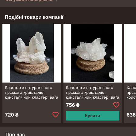
Подібні товари компанії
Кластер з натурального
Кластер з натурального
Клас
гірського кришталю,
гірського кришталю,
гірс
кристалічний кластер, вага
кристалічний кластер, вага
крис
120 грам, розміри ≈
126 грам, розміри ≈
106 
756
₴
57*51*57 мм
44*50*74 мм
68*4
720
636
₴
Купити
Про нас