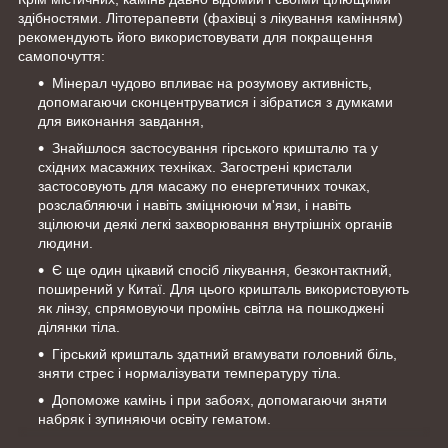
здібностями. Літотерапевти (фахівці з лікування камінням)
рекомендують його використовувати для покращення
самопочуття:
Мінерал чудово впливає на розумову активність,
допомагаючи сконцентруватися і зібратися з думками
для виконання завдання,
Знайшлося застосування гірського кришталю та у
східних масажних техніках. Загострені кристали
застосовують для масажу по енергетичних точках,
розслабляючи і навіть зміцнюючи м'язи, і навіть
зцілюючи деякі легкі захворювання внутрішніх органів
людини.
Є ще один цікавий спосіб лікування, безконтактний,
поширений у Китаї. Для цього кришталь використовують
як лінзу, спрямовуючи промінь світла на пошкоджені
ділянки тіла.
Гірський кришталь здатний вгамувати головний біль,
зняти стрес і нормалізувати температуру тіла.
Допоможе камінь і при забоях, допомагаючи зняти
набряк і зупиняючи освіту гематом.