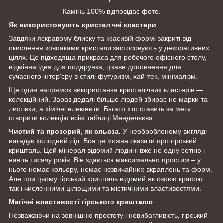
Камінь 100% відповідає фото.
Як використовують кристалічні кластери
Завдяки яскравому блиску та красивій формі закриті від
окислення ковпаками кристали застосовують у декоративних
цілях. Це підходяща прикраса для робочого офісного столу,
відмінна ідея для подарунка, цікаве доповнення для
сучасного інтер'єру в стилі футуризм, хай-тек, мінімалізм.
Ще один напрямок використання кристалічних кластерів —
колекційний. Зараз дедалі більше людей збирає не марки та
листівки, а хімічні елементи. Багато хто ставить за мету
створити колекцію всієї таблиці Менделєєва.
Чистий та прозорий, як сльоза.
У необробленому вигляді
нагадує холодний лід. Все це можна сказати про гірський
кришталь. Цей мінерал відомий людині вже не одну сотню і
навіть тисячу років. Він здається максимально простим – у
нього немає кольору, немає незвичайних вкраплень та форм.
Але при цьому гірський кришталь відомий як своєю красою,
так і численними цілющими та містичними властивостями.
Магічні властивості гірського кришталю
Незважаючи на зовнішню простоту і невибагливість, гірський