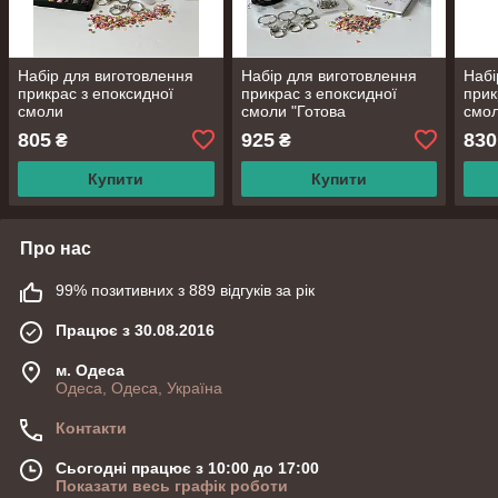
Набір для виготовлення
Набір для виготовлення
Набі
прикрас з епоксидної
прикрас з епоксидної
прик
смоли
смоли "Готова
смо
"Фурнітура+Блискітки 48
смола+UVLED
"Фур
805
925
830
₴
₴
кольорів+Фрукти", набір
лампа+Блискітки 48
коль
творчості для новачків
кольорів+Сережки+Дзеркало"
Купити
Купити
Про нас
99% позитивних з 889 відгуків за рік
Працює з 30.08.2016
м. Одеса
Одеса, Одеса, Україна
Контакти
Сьогодні працює з 10:00 до 17:00
Показати весь графік роботи