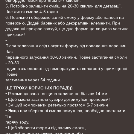
однорідної маси протягом 5-7 хвилин.
5. Потрібно залишити суміш на 20-30 хвилин для дегазації.
Час життя смоли 4-5 годин.
6. Повільно і обережно залий смолу у форму або нанеси на
поверхню. Додай барвник або декоративні елементи. При
додаванні прикрас врахуй, що дно форми це лицьова частина
прикраси!
-
Після заливання слід накрити форму від попадання порошин.
Час
первинного загусання 30-60 хвилин. Повне застигання смоли
- 20-30
годин в залежності від температури та вологості у приміщенні.
Повне
застигання через 54 години.
ЩЕ ТРОХИ КОРИСНИХ ПОРАД)))
• Рекомендована товщина заливки не більше 14 мм.
• Щоб смола застигла суворо дотримуйся пропорцій!
• Змішуй компоненти ретельно протягом 5-7 хвилин
• Якщо при зберіганні смола помутніла, необхідно поставити
її в
гарячу воду.
• Щоб зберегти форми від впливу смоли,
змащуй перед заливкою вазеліном або