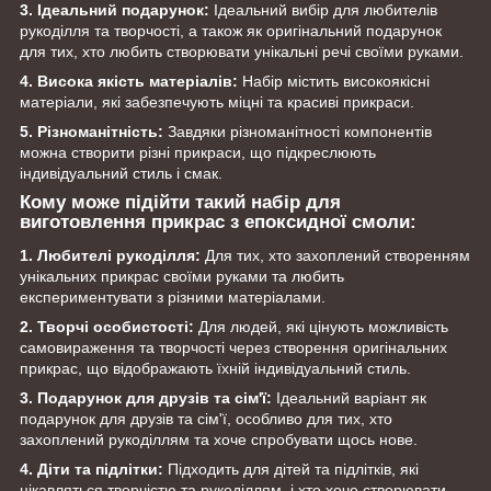
3. Ідеальний подарунок:
Ідеальний вибір для любителів
рукоділля та творчості, а також як оригінальний подарунок
для тих, хто любить створювати унікальні речі своїми руками.
4. Висока якість матеріалів:
Набір містить високоякісні
матеріали, які забезпечують міцні та красиві прикраси.
5. Різноманітність:
Завдяки різноманітності компонентів
можна створити різні прикраси, що підкреслюють
індивідуальний стиль і смак.
Кому може підійти такий набір для
виготовлення прикрас з епоксидної смоли:
1. Любителі рукоділля:
Для тих, хто захоплений створенням
унікальних прикрас своїми руками та любить
експериментувати з різними матеріалами.
2. Творчі особистості:
Для людей, які цінують можливість
самовираження та творчості через створення оригінальних
прикрас, що відображають їхній індивідуальний стиль.
3. Подарунок для друзів та сім'ї:
Ідеальний варіант як
подарунок для друзів та сім'ї, особливо для тих, хто
захоплений рукоділлям та хоче спробувати щось нове.
4. Діти та підлітки:
Підходить для дітей та підлітків, які
цікавляться творчістю та рукоділлям, і хто хоче створювати