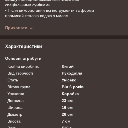
спеціальними сумішами.
• Після використання всі інструменти та форми
промивай теплою водою з милом
Приховати
Характеристики
Основні атрибути
Країна виробник
Китай
Вид творчості
Рукоділля
Стать
Унісекс
Вікова група
Від 6 років
Упаковка
Коробка
Довжина
23 см
Ширина
16 см
Діаметр
28 см
Висота
7 см
Вага
510 г