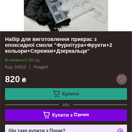
Набір для виготовлення прикрас з
епоксидної смоли "Фурнітура+Фрукти+2
кольори+Сережки+Дзеркальце"
В наявності 28 од.
Код: 24012
Роздріб
820
₴
Купити
або
Купити з
Що таке купити з Пром?