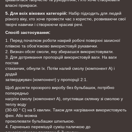
власні прикраси.
5. Для всіх вікових категорій:
Набір підходить для людей
різного віку, хто хоче провести час з користю, розвиваючи свої
творчі навички і створюючи красиві речі.
Спосіб застосування:
1. Перед початком роботи накрий робочі поверхні захисної
плівкою та обов'язково використовуй рукавички.
2. Визнач обсяг смоли, яку збираєшся використовувати.
3. Для дотримання пропорцій використовуй ваги. На ваги
постав
стаканчик, обнули їх. Потім налий смолу (компонент А) і
додай
затверджувач (компонент) у пропорції 2:1.
Щоб досягти прозорого виробу без бульбашок, потрібно
попередньо
нагріти смолу (компонент А), опустивши склянку зі смолою у
теплу воду
(30-60 ° С) на 5 хвилин. Також для нагрівання використовують
фен. Або можна
проколювати бульбашки шпилькою.
4. Гарненько перемішуй суміш паличкою до