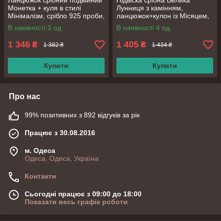
Ланцюжок срібний подвійний
Підвіска срібна Велика
Монетка + куля в стилі
Лунниця з камінням,
Мінімалізм, срібло 925 проби,
ланцюжок+кулон із Місяцем,
довжина 40 + 6 см
срібло 925 проби, довжина
В наявності 3 од.
В наявності 4 од.
40+5 см
1 346
1 405
₴
₴
1 382 ₴
1 434 ₴
Купити
Купити
Про нас
99% позитивних з 892 відгуків за рік
Працює з 30.08.2016
м. Одеса
Одеса, Одеса, Україна
Контакти
Сьогодні працює з 09:00 до 18:00
Показати весь графік роботи