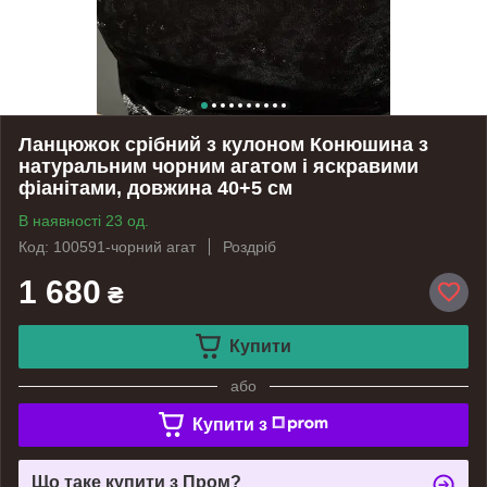
Ланцюжок срібний з кулоном Конюшина з
натуральним чорним агатом і яскравими
фіанітами, довжина 40+5 см
В наявності 23 од.
Код: 100591-чорний агат
Роздріб
1 680
₴
Купити
або
Купити з
Що таке купити з Пром?