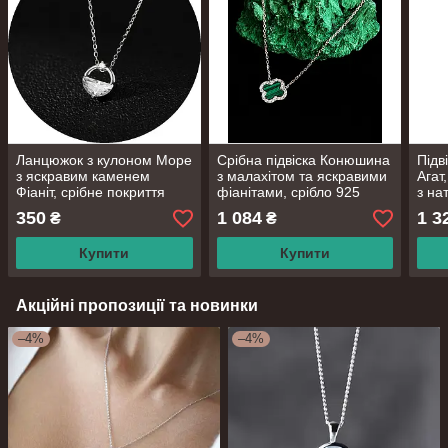
Ланцюжок з кулоном Море
Срібна підвіска Конюшина
Підв
з яскравим каменем
з малахітом та яскравими
Агат
Фіаніт, срібне покриття
фіанітами, срібло 925
з на
925 проби, довжина 40+4
проби, довжина 44,5 см
сріб
350
1 084
1 3
₴
₴
см
довж
Купити
Купити
Акційні пропозиції та новинки
–4%
–4%