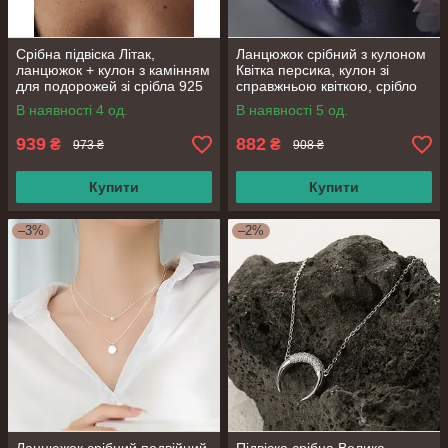
Срібна підвіска Літак,
Ланцюжок срібний з кулоном
ланцюжок + кулон з камінням
Квітка персика, кулон зі
для подорожей зі срібла 925
справжньою квіткою, срібло
проби, довжина 40+6 см
925 проби, довжина 41+3 см
В наявності 4 од.
В наявності 5 од.
939
882
₴
₴
973 ₴
908 ₴
Купити
Купити
–3%
–2%