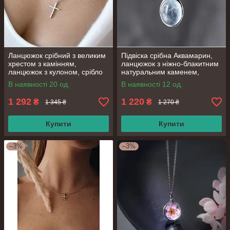
Ланцюжок срібний з великим
Підвіска срібна Аквамарин,
хрестом з камінням,
ланцюжок з ніжно-блакитним
ланцюжок з кулоном, срібло
натуральним каменем,
925 проби, довжина 40+5 см
срібло 925 проби, довжина
В наявності 20 од.
В наявності 12 од.
40.5+6 см
1 292
1 220
₴
₴
1 345 ₴
1 270 ₴
Купити
Купити
–3%
–3%