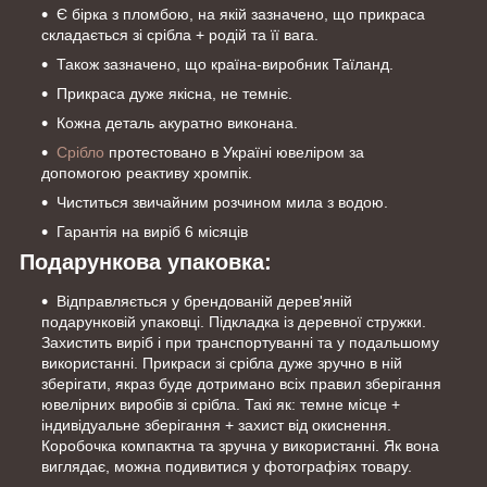
Є бірка з пломбою, на якій зазначено, що прикраса
складається зі срібла + родій та її вага.
Також зазначено, що країна-виробник Таїланд.
Прикраса дуже якісна, не темніє.
Кожна деталь акуратно виконана.
Срібло
протестовано в Україні ювеліром за
допомогою реактиву хромпік.
Чиститься звичайним розчином мила з водою.
Гарантія на виріб 6 місяців
Подарункова упаковка:
Відправляється у брендованій дерев'яній
подарунковій упаковці. Підкладка із деревної стружки.
Захистить виріб і при транспортуванні та у подальшому
використанні. Прикраси зі срібла дуже зручно в ній
зберігати, якраз буде дотримано всіх правил зберігання
ювелірних виробів зі срібла. Такі як: темне місце +
індивідуальне зберігання + захист від окиснення.
Коробочка компактна та зручна у використанні. Як вона
виглядає, можна подивитися у фотографіях товару.