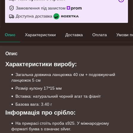
Замовлення під захистом
Доступна доставка
Опис
Характеристики
Доставка
Оплата
Умови п
Опис
Характеристики виробу:
Загальна довжина ланцюжка 40 см + подовжуючий
ланцюжок 5 см
Розмір кулону 17*15 мм
Вставка: натуральний чорний агат та фіаніт
Базова вага: 3.40 г
Інформація про срібло:
На прикрасі стоїть проба s925. У міжнародному
форматі буква s означає silver.