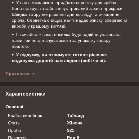
У вас є можливість придбати серветку для срібла.
Вона полірує та забезпечує тривалий захист прикраси.
Швидке та зручне рішення для догляду та очищення
срібла. Серветка очищає наліт, надає блиску, зберігаючи
вироби у кращому вигляді.
І звичайно ж сама посилка буде надійно упакована
нами і ви не оплачуватимете за упаковку товару
поштою.
У підсумку, ви отримуєте готове рішення
подарунка дорогій вам людині (собі чи ні).
Приховати
Характеристики
Основні
Країна виробник
Таїланд
Стать
Жіноча
Проба
925
Покриття
Родій