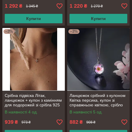
1 292
1 220
₴
₴
1 345 ₴
1 270 ₴
Купити
Купити
–3%
–3%
Срібна підвіска Літак,
Ланцюжок срібний з кулоном
ланцюжок + кулон з камінням
Квітка персика, кулон зі
для подорожей зі срібла 925
справжньою квіткою, срібло
проби, довжина 40+6 см
925 проби, довжина 41+3 см
В наявності 4 од.
В наявності 5 од.
939
882
₴
₴
973 ₴
908 ₴