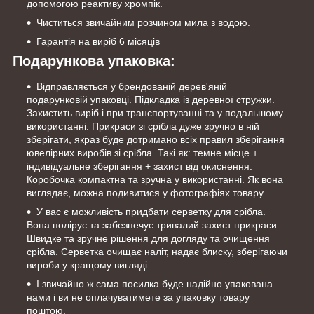
допомогою реактиву хромпік.
Чиститься звичайним розчином мила з водою.
Гарантія на виріб 6 місяців
Подарункова упаковка:
Відправляється у брендованій дерев'яній
подарунковій упаковці. Підкладка із деревної стружки.
Захистить виріб і при транспортуванні та у подальшому
використанні. Прикраси зі срібла дуже зручно в ній
зберігати, якраз буде дотримано всіх правил зберігання
ювелірних виробів зі срібла. Такі як: темне місце +
індивідуальне зберігання + захист від окиснення.
Коробочка компактна та зручна у використанні. Як вона
виглядає, можна подивитися у фотографіях товару.
У вас є можливість придбати серветку для срібла.
Вона полірує та забезпечує тривалий захист прикраси.
Швидке та зручне рішення для догляду та очищення
срібла. Серветка очищає наліт, надає блиску, зберігаючи
вироби у кращому вигляді.
І звичайно ж сама посилка буде надійно упакована
нами і ви не оплачуватимете за упаковку товару
поштою.