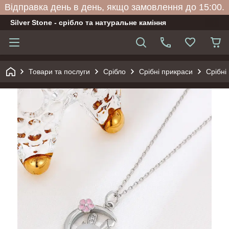
Відправка день в день, якщо замовлення до 15:00.
Silver Stone - срібло та натуральне каміння
Товари та послуги
Срібло
Срібні прикраси
Срібні 