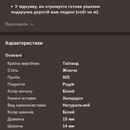
У підсумку, ви отримуєте готове рішення
подарунка дорогій вам людині (собі чи ні).
Приховати
Характеристики
Основні
Країна виробник
Таїланд
Стать
Жіноча
Проба
925
Покриття
Родій
Колір металу
Білий
Камені вставки
Халцедон
Вид каменю/вставки
Натуральний
Колір каменів
Білий
Довжина
15 мм
Ширина
14 мм