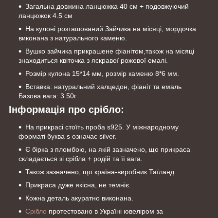
Загальна довжина ланцюжка 40 см + подовжуючий
ланцюжок 4.5 см
На кулоні розташований Зайчика на місяці, мордочка
виконана з натурального каменю.
Вушко зайчика прикрашене фіанітом,також на місяці
знаходиться квіточка з яскравої рожевої емалі.
Розмір кулона 15*14 мм, розмір каменю 8*6 мм.
Вставка: натуральний халцедон, фіаніт та емаль
Базова вага: 3.50г
Інформація про срібло:
На прикрасі стоїть проба s925. У міжнародному
форматі буква s означає silver.
Є бірка з пломбою, на якій зазначено, що прикраса
складається зі срібла + родій та її вага.
Також зазначено, що країна-виробник Таїланд.
Прикраса дуже якісна, не темніє.
Кожна деталь акуратно виконана.
Срібло
протестовано в Україні ювеліром за