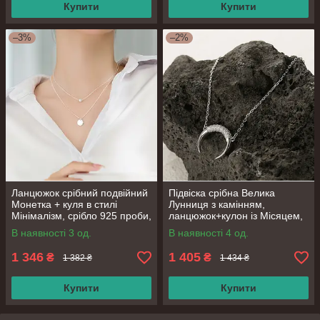
Купити
Купити
–3%
–2%
Ланцюжок срібний подвійний
Підвіска срібна Велика
Монетка + куля в стилі
Лунниця з камінням,
Мінімалізм, срібло 925 проби,
ланцюжок+кулон із Місяцем,
довжина 40 + 6 см
срібло 925 проби, довжина
В наявності 3 од.
В наявності 4 од.
40+5 см
1 346
1 405
₴
₴
1 382 ₴
1 434 ₴
Купити
Купити