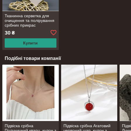
Тканинна серветка для
очищення та полірування
срібних прикрас
30
₴
Купити
Подібні товари компанії
Підвіска срібна
Підвіска срібна Агатовий
Підв
Полуничний кварц, кулон з
червоний шар, кулон з
Лунн