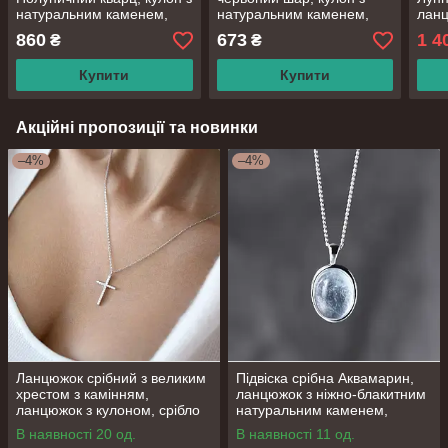
натуральним каменем,
натуральним каменем,
ланц
срібло 925 проби,
срібло 925 проби,
Міся
860
673
1 4
₴
₴
довжина 40+4 см
довжина 40+5.5 см
проб
Купити
Купити
Акційні пропозиції та новинки
–4%
–4%
Ланцюжок срібний з великим
Підвіска срібна Аквамарин,
хрестом з камінням,
ланцюжок з ніжно-блакитним
ланцюжок з кулоном, срібло
натуральним каменем,
925 проби, довжина 40+5 см
срібло 925 проби, довжина
В наявності 20 од.
В наявності 11 од.
40.5+6 см