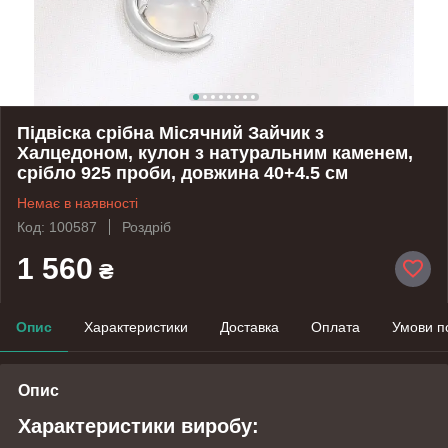
Підвіска срібна Місячний Зайчик з
Халцедоном, кулон з натуральним каменем,
срібло 925 проби, довжина 40+4.5 см
Немає в наявності
Код: 100587
Роздріб
1 560
₴
Опис
Характеристики
Доставка
Оплата
Умови п
Опис
Характеристики виробу: