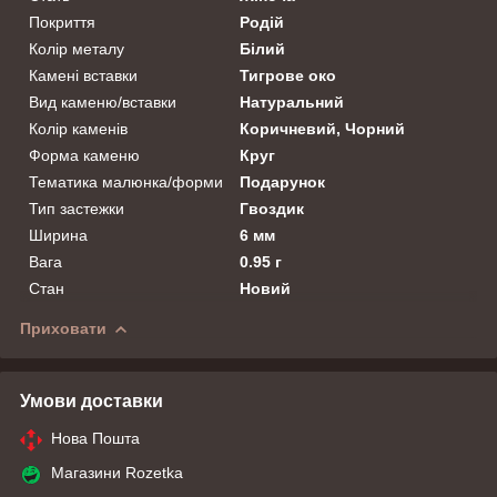
Покриття
Родій
Колір металу
Білий
Камені вставки
Тигрове око
Вид каменю/вставки
Натуральний
Колір каменів
Коричневий, Чорний
Форма каменю
Круг
Тематика малюнка/форми
Подарунок
Тип застежки
Гвоздик
Ширина
6 мм
Вага
0.95 г
Стан
Новий
Приховати
Умови доставки
Нова Пошта
Магазини Rozetka