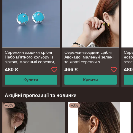
Сережки-гвоздики срібні
Сережки-гвоздики срібні
Сере
Небо м'ятного кольору із
Авокадо, маленькі зелені
ново
зіркою, маленькі сережки,
та жовті сережки з
зеле
срібло 925 проби
емаллю, срібло 925 проби
біло
480
466
480
₴
₴
сере
Купити
Купити
Акційні пропозиції та новинки
–5%
–3%