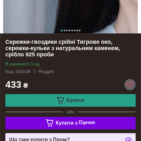
Сережки-гвоздики срібні Тигрове око,
сережки-кульки з натуральним каменем,
срібло 925 проби
В наявності 3 од.
Код: 101638
Роздріб
433
₴
Купити
або
Купити з
Що таке купити з Пром?