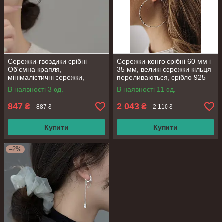
Сережки-гвоздики срібні
Сережки-конго срібні 60 мм і
Об'ємна крапля,
35 мм, великі сережки кільця
мінімалістичні сережки,
переливаються, срібло 925
срібло 925 проби
проби
В наявності 3 од.
В наявності 11 од.
847
2 043
₴
₴
887 ₴
2 110 ₴
Купити
Купити
–2%