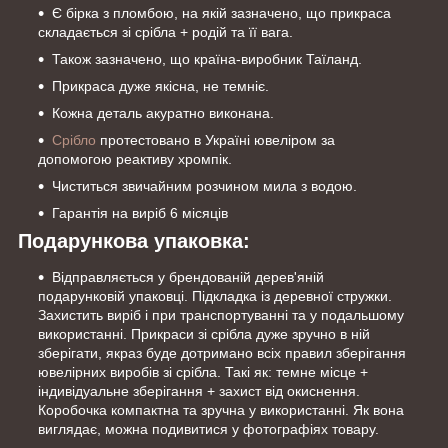
Є бірка з пломбою, на якій зазначено, що прикраса
складається зі срібла + родій та її вага.
Також зазначено, що країна-виробник Таїланд.
Прикраса дуже якісна, не темніє.
Кожна деталь акуратно виконана.
Срібло
протестовано в Україні ювеліром за
допомогою реактиву хромпік.
Чиститься звичайним розчином мила з водою.
Гарантія на виріб 6 місяців
Подарункова упаковка:
Відправляється у брендованій дерев'яній
подарунковій упаковці. Підкладка із деревної стружки.
Захистить виріб і при транспортуванні та у подальшому
використанні. Прикраси зі срібла дуже зручно в ній
зберігати, якраз буде дотримано всіх правил зберігання
ювелірних виробів зі срібла. Такі як: темне місце +
індивідуальне зберігання + захист від окиснення.
Коробочка компактна та зручна у використанні. Як вона
виглядає, можна подивитися у фотографіях товару.