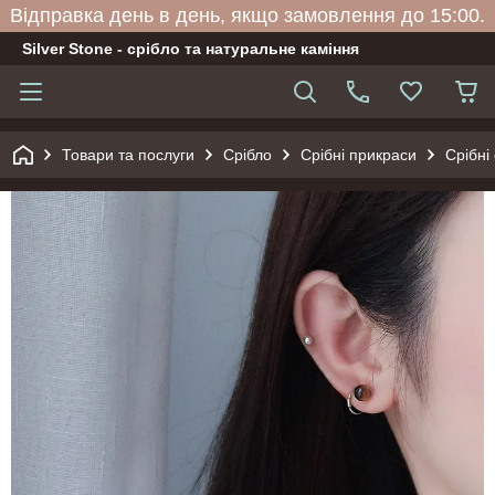
Відправка день в день, якщо замовлення до 15:00.
Silver Stone - срібло та натуральне каміння
Товари та послуги
Срібло
Срібні прикраси
Срібні