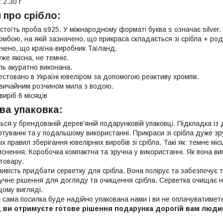
 2.30 г
 про срібло:
 стоїть проба s925. У міжнародному форматі буква s означає silver.
омбою, на якій зазначено, що прикраса складається зі срібла + родій
чено, що країна-виробник Таїланд.
же якісна, не темніє.
ь акуратно виконана.
стовано в Україні ювеліром за допомогою реактиву хромпік.
вичайним розчином мила з водою.
виріб 6 місяців
ва упаковка:
ься у брендованій дерев'яній подарунковій упаковці. Підкладка із 
ртуванні та у подальшому використанні. Прикраси зі срібла дуже зру
х правил зберігання ювелірних виробів зі срібла. Такі як: темне мі
иснення. Коробочка компактна та зручна у використанні. Як вона в
товару.
ливість придбати серветку для срібла. Вона полірує та забезпечує 
учне рішення для догляду та очищення срібла. Серветка очищає на
щому вигляді.
ж сама посилка буде надійно упакована нами і ви не оплачуватимет
, ви отримуєте готове рішення подарунка дорогій вам людині 