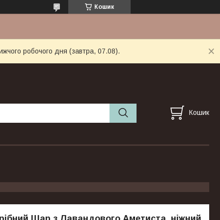
Кошик
ижчого робочого дня (завтра, 07.08).
Кошик
рібний Шар з Лавандового Аметиста, ніжний