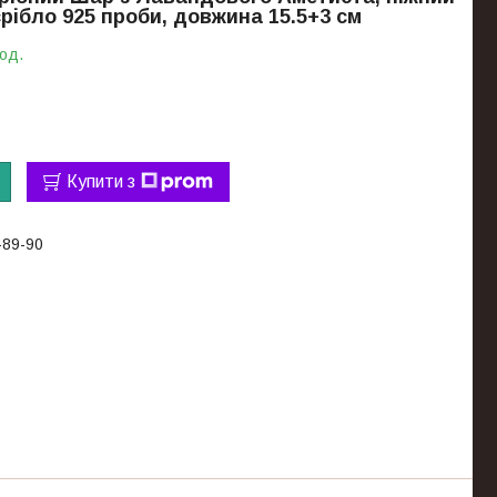
срібло 925 проби, довжина 15.5+3 см
 од.
Купити з
-89-90