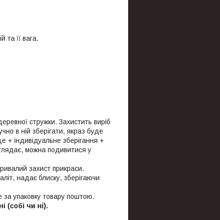
 та її вага.
деревної стружки. Захистить виріб
чно в ній зберігати, якраз буде
сце + індивідуальне зберігання +
иглядає, можна подивитися у
тривалий захист прикраси.
літ, надає блиску, зберігаючи
е за упаковку товару поштою.
(собі чи ні).