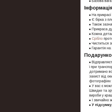
Базова вага:
Інформація
На прикрасі
Є бірка з пл
Також зазна
Прикраса ду
Кожна детал
Срібло
проте
Чиститься з
Гарантія на 
Подарунко
Відправляєт
і при транспо
дотримано всі
захист від ок
фотографіях 
У вас є мож
Швидке та зр
вироби у кра
І звичайно 
У підсумку