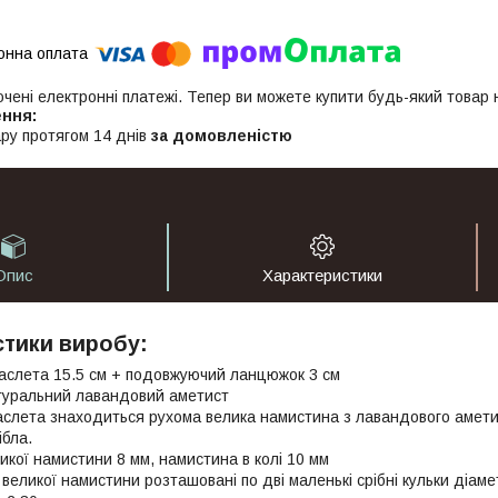
ючені електронні платежі. Тепер ви можете купити будь-який товар
ру протягом 14 днів
за домовленістю
Опис
Характеристики
тики виробу:
аслета 15.5 см + подовжуючий ланцюжок 3 см
туральний лавандовий аметист
аслета знаходиться рухома велика намистина з лавандового амети
ібла.
икої намистини 8 мм, намистина в колі 10 мм
в великої намистини розташовані по дві маленькі срібні кульки діам