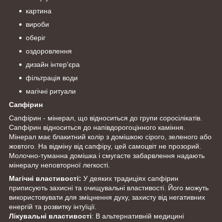
картина
вироби
оберіг
оздоровлення
дизайн інтер'єра
фільтрація води
магічні ритуали
Сапфірин
Сапфірин - мінерал, що відноситься до групи соросілікатів.
Сапфірин відноситься до напівдорогоцінного каміння.
Мінерал має блакитний колір з домішкою сірого, зеленого або
жовтого. На відміну від сапфіру, цей самоцвіт не прозорий.
Молочно-туманна домішка і смугасте забарвлення надають
мінералу неповторної легкості.
Магічні властивості:
У деяких традиціях сапфірин
приписують захисні та очищувальні властивості. Його можуть
використовувати для зміцнення духу, захисту від негативних
енергій та розвитку інтуїції.
Лікувальні властивості
: В альтернативній медицині