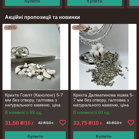
Купити
Купити
Акційні пропозиції та новинки
–25%
–25%
Крихта Говліт (Кахолонг) 5-7
Крихта Далматинова яшма 5-
мм без отвору, галтовка з
7 мм без отвору, галтовка з
натурального каменю, ціна
натурального каменю, ціна
за 10 грам
за 10 грам
В наявності 69 од.
В наявності 60 од.
31,50
33,75
₴/10 г.
₴/10 г.
42 ₴/10 г.
45 ₴/10 г.
Купити
Купити