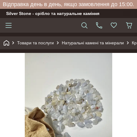
Відправка день в день, якщо замовлення до 15:00.
Silver Stone - срібло та натуральне каміння
Товари та послуги
Натуральні камені та мінерали
Кр