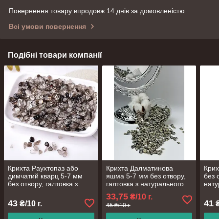
Повернення товару впродовж 14 днів за домовленістю
Всі умови повернення
Подібні товари компанії
Крихта Раухтопаз або
Крихта Далматинова
Крих
димчатий кварц 5-7 мм
яшма 5-7 мм без отвору,
без 
без отвору, галтовка з
галтовка з натурального
нату
натурального каменю,
каменю, ціна за 10 грам
ціна
33,75
₴/10 г.
ціна за 10 грам
43
41
₴/10 г.
₴
45 ₴/10 г.