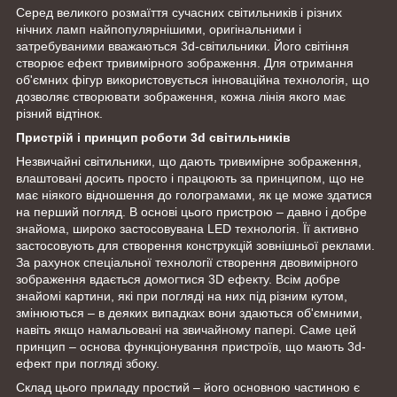
Серед великого розмаїття сучасних світильників і різних
нічних ламп найпопулярнішими, оригінальними і
затребуваними вважаються 3d-світильники. Його світіння
створює ефект тривимірного зображення. Для отримання
об'ємних фігур використовується інноваційна технологія, що
дозволяє створювати зображення, кожна лінія якого має
різний відтінок.
Пристрій і принцип роботи 3d світильників
Незвичайні світильники, що дають тривимірне зображення,
влаштовані досить просто і працюють за принципом, що не
має ніякого відношення до голограмами, як це може здатися
на перший погляд. В основі цього пристрою – давно і добре
знайома, широко застосовувана LED технологія. Її активно
застосовують для створення конструкцій зовнішньої реклами.
За рахунок спеціальної технології створення двовимірного
зображення вдається домогтися 3D ефекту. Всім добре
знайомі картини, які при погляді на них під різним кутом,
змінюються – в деяких випадках вони здаються об'ємними,
навіть якщо намальовані на звичайному папері. Саме цей
принцип – основа функціонування пристроїв, що мають 3d-
ефект при погляді збоку.
Склад цього приладу простий – його основною частиною є