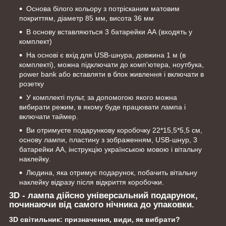
Основа білого кольору з потрісканим матовим
покриттям, діаметр 85 мм, висота 36 мм
В основу вставляються 3 батарейки АА (входять у
комплект)
На основі є вхід для USB-шнура, довжина 1 м (в
комплекті), можна підключати до комп'ютера, ноутбука,
power bank або вставляти в блок живлення і включати в
розетку
У комплекті пульт, за допомогою якого можна
вибирати режим, в якому буде працювати лампа і
включати таймер.
Ви отримуєте подарункову коробочку 22*15,5*5,5 см,
основу лампи, пластину з зображенням, USB-шнур, 3
батарейки АА, інструкцію українською мовою і вітальну
наклейку.
Людина, яка отримує подарунок, побачить вітальну
наклейку відразу після відкриття коробочки.
3D - лампа дійсно універсальний подарунок,
починаючи від самого нічника до упаковки.
3D світильник: призначення, види, як вибрати?