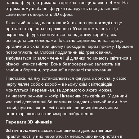
плоска фігура, отримана з оргскла, товщина якого 4 мм. На
отриманому шаблоні фігурки гравірують спеціальні лінії –
саме вони і створюють 3D ефект.
Людський погляд влаштований так, що при погляді на це
оргскло створюється враження об'ємного малюнка. Ця
акрилова фігурка монтується на підставку-коробку, яка
оснащена світлодіодами. Їх світло спрямоване на торець
органічного скла, при цьому проходить через призму. Промені
потрапляють на глибокі подряпини від гравіювання,
відбувається їх заломлення і ці ділянки починають світитися з
різною інтенсивністю. Вона безпосередньо залежить від
глибини борозни, отриманої в процесі гравірування.
Підставка, на яку встановлюється фігурка з оргскла, у свою
чергу являє собою короб – в ньому крім світлодіодів
монтується і перемикач, за допомогою якого можна
змінювати режими – колір і інтенсивність світіння. У денний
час такі декоративні 3d лампи
виглядають звичайними. Але
вночі, при включенні світлодіодів, вони чарівним чином
перетворюються в тривимірне зображення.
Переваги 3D нічників
3d нічні лампи
вважаються швидше декоративними –
практичності у них небагато. Їх неможливо використати в