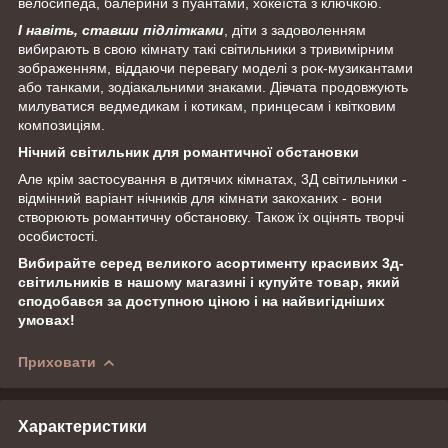
велосипеда, балерини з пуантами, хокеїста з ключкою.
І навіть, ставши підлітками
, діти з задоволенням
вибирають в свою кімнату такі світильники з тривимірним
зображенням, віддаючи перевагу моделі з рок-музикантами
або танками, зодіакальними знаками. Дівчата продовжують
милуватися ведмедикам і котикам, принцесам і квітковим
композиціям.
Нічний світильник для романтичної обстановки
Але крім застосування в дитячих кімнатах, 3Д світильники -
відмінний варіант нічників для кімнати закоханих - вони
створюють романтичну обстановку. Також їх оцінять творчі
особистості.
Вибирайте серед великого асортименту красивих 3д-
світильників в нашому магазині і купуйте товар, який
сподобався за доступною ціною і на найвигідніших
умовах!
Приховати
Характеристики