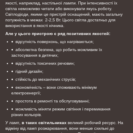
якості, наприклад, настільної лампи. При інтенсивності їх
світла неможливо читати або виконувати якусь роботу.
Світлодіоди, якими це пристрій оснащений, мають загальну
потужність в межах 2-2,5 Вт. Цього світла достатньо для
використання в якості нічника.
Але у цього пристрою є ряд позитивних якостей:
відсутність поверхонь, що нагріваються;
абсолютна безпека, що робить можливим їх
застосування в дитячих;
відсутність токсичних речовин;
гідний дизайн;
стійкість до механічних струсів;
економічність – вони споживають мінімум
електроенергії;
простота в ремонті та обслуговуванні;
можливість міняти режим світіння і перемикання
різних кольорів.
У ламп,
в таких світильниках
великий робочий ресурс. На
відміну від ламп розжарювання, вони менше схильні до