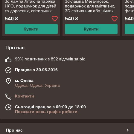
3d лампа Літаюча тарілка
3d-лампа Мега-мозок,
3d-л
НЛО, подарунок для дітей
подарунок для кмітливих,
пода
та дорослих, світильник
3D світильник або нічник,
фент
або нічник, 7 кольорів, 4
7 кольорів і 4 режиму,
або 
540
540
540
₴
₴
режим і пульт
таймер, пульт та
режи
батарейки
Купити
Купити
Про нас
99% позитивних з 892 відгуків за рік
Працює з 30.08.2016
м. Одеса
Одеса, Одеса, Україна
Контакти
Сьогодні працює з 09:00 до 18:00
Показати весь графік роботи
Про нас