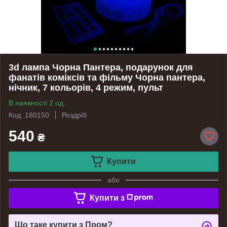
3d лампа Чорна Пантера, подарунок для
фанатів коміксів та фільму Чорна пантера,
нічник, 7 кольорів, 4 режим, пульт
В наявності 2 од.
Код: 180150
Роздріб
540
₴
Купити
або
Купити з
Що таке купити з Пром?