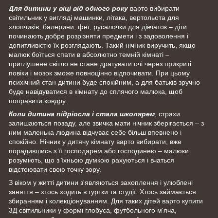
Для дитини у віці від одного року
варто вибирати
світильник у вигляді машинки, літака, вертольота для
хлопчиків, балерини, феї, русалочки для дівчаток – діти
починають добре розрізняти предмети і з задоволення і
допитливістю їх розглядають. Такий нічник виручить, якщо
малюк боїться спати в абсолютно темній кімнаті –
приглушене світло не стане дратувати очі через прикриті
повіки і мозок зможе повноцінно відпочивати. При цьому
психічний стан дитини буде спокійним, а для батьків зручно
буде навідуватися в кімнату до сплячого малюка, щоб
поправити ковдру.
Коли дитина підріосла і стала школярем
, страхи
залишаються позаду, але звичка мати нічник зберігається – з
ним маленька людина відчуває себе більш впевнено і
спокійно. Нічник у дитячу кімнату варто вибирати, вже
порадившись з її господарем або господинею – малюки
розуміють, що з їхньою думкою рахуються і вчаться
відстоювати свою точку зору.
З віком у житті дитини з'являються захоплення і улюблені
заняття – хтось ходить в гуртки та студії. Хтось займається
збиранням і колекціонуванням. Для таких дітей варто купити
3Д світильники у формі глобуса, футбольного м'яча,