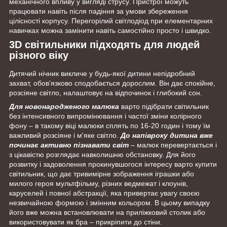
механічного впливу у вигляді струсу. Пристрої можуть
працювати навіть після падіння за умови збереження
цілісності корпусу. Перегорілий світлодіод при елементарних
навичках можна замінити навіть самостійно просто і швидко.
3D світильники підходять для людей
різного віку
Дитячий нічник викличе у будь-якої дитини непідробний
захват, обов'язково сподобається дорослим. Він дає спокійне,
розсіяне світло, налаштовує на відпочинок і глибокий сон.
Для новонародженого малюка
варто підібрати світильник
без інтенсивного випромінювання і частої зміни колірного
фону – в такому віці малюки сплять по 16-20 годин і тому їм
важливий розсіяне і м'яке світло.
До напівроку дитина вже
починає активно пізнавати світ
– малюк перевертається і
з цікавістю розглядає навколишню обстановку. Для його
розвитку і задоволення прокинувшогося інтересу варто купити
світильник, що дає тривимірне зображення іграшки або
милого героя мультфільму, різних ведмежат і клоунів,
каруселей і повної абстракції, яка привертає увагу своєю
незвичайною формою і змінним кольором. В цьому випадку
його вже можна встановлювати на приліжковий столик або
використовувати як бра – прикріпити до стіни.