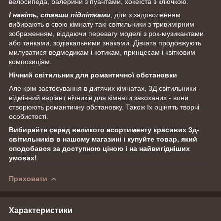
велосипеда, балерини з пуантами, хокеїста з ключкою.
І навіть, ставши підлітками
, діти з задоволенням
вибирають в свою кімнату такі світильники з тривимірним
зображенням, віддаючи перевагу моделі з рок-музикантами
або танками, зодіакальними знаками. Дівчата продовжують
милуватися ведмедикам і котикам, принцесам і квітковим
композиціям.
Нічний світильник для романтичної обстановки
Але крім застосування в дитячих кімнатах, 3Д світильники -
відмінний варіант нічників для кімнати закоханих - вони
створюють романтичну обстановку. Також їх оцінять творчі
особистості.
Вибирайте серед великого асортименту красивих 3д-
світильників в нашому магазині і купуйте товар, який
сподобався за доступною ціною і на найвигідніших
умовах!
Приховати
Характеристики