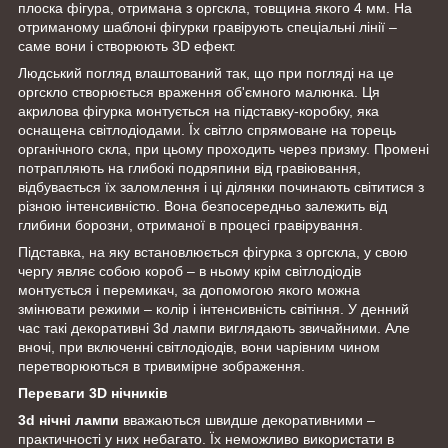
плоска фігура, отримана з оргскла, товщина якого 4 мм. На
отриманому шаблоні фігурки гравірують спеціальні лінії –
саме вони і створюють 3D ефект.
Людський погляд влаштований так, що при погляді на це
оргскло створюється враження об'ємного малюнка. Ця
акрилова фігурка монтується на підставку-коробку, яка
оснащена світлодіодами. Їх світло спрямоване на торець
органічного скла, при цьому проходить через призму. Промені
потрапляють на глибокі подряпини від гравіювання,
відбувається їх заломлення і ці ділянки починають світитися з
різною інтенсивністю. Вона безпосередньо залежить від
глибини борозни, отриманої в процесі гравірування.
Підставка, на яку встановлюється фігурка з оргскла, у свою
чергу являє собою короб – в ньому крім світлодіодів
монтується і перемикач, за допомогою якого можна
змінювати режими – колір і інтенсивність світіння. У денний
час такі декоративні 3d лампи
виглядають звичайними. Але
вночі, при включенні світлодіодів, вони чарівним чином
перетворюються в тривимірне зображення.
Переваги 3D нічників
3d нічні лампи
вважаються швидше декоративними –
практичності у них небагато. Їх неможливо використати в