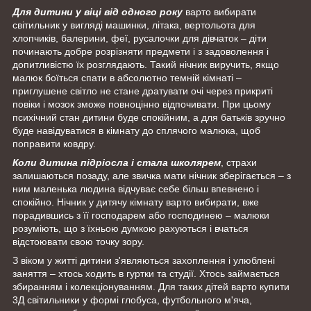
Для дитини у віці від одного року
варто вибирати
світильник у вигляді машинки, літака, вертольота для
хлопчиків, балерини, феї, русалочки для дівчаток – діти
починають добре розрізняти предмети і з задоволення і
допитливістю їх розглядають. Такий нічник виручить, якщо
малюк боїться спати в абсолютно темній кімнаті –
приглушене світло не стане дратувати очі через прикриті
повіки і мозок зможе повноцінно відпочивати. При цьому
психічний стан дитини буде спокійним, а для батьків зручно
буде навідуватися в кімнату до сплячого малюка, щоб
поправити ковдру.
Коли дитина підріосла і стала школярем
, страхи
залишаються позаду, але звичка мати нічник зберігається – з
ним маленька людина відчуває себе більш впевнено і
спокійно. Нічник у дитячу кімнату варто вибирати, вже
порадившись з її господарем або господинею – малюки
розуміють, що з їхньою думкою рахуються і вчаться
відстоювати свою точку зору.
З віком у житті дитини з'являються захоплення і улюблені
заняття – хтось ходить в гуртки та студії. Хтось займається
збиранням і колекціонуванням. Для таких дітей варто купити
3Д світильники у формі глобуса, футбольного м'яча,