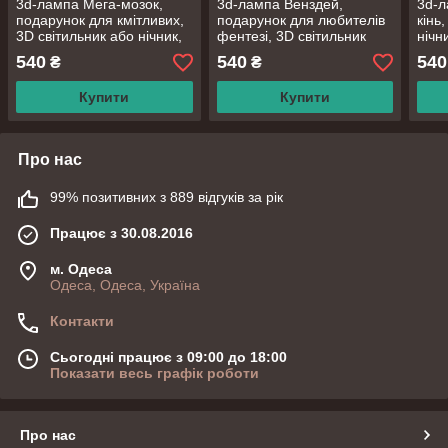
3d-лампа Мега-мозок,
3d-лампа Венздей,
3d-л
подарунок для кмітливих,
подарунок для любителів
кінь
3D світильник або нічник,
фентезі, 3D світильник
нічни
7 кольорів і 4 режиму,
або нічник, 7 кольорів та 4
режи
540
540
540
₴
₴
таймер, пульт та
режими, пульт
бата
батарейки
Купити
Купити
Про нас
99% позитивних з 889 відгуків за рік
Працює з 30.08.2016
м. Одеса
Одеса, Одеса, Україна
Контакти
Сьогодні працює з 09:00 до 18:00
Показати весь графік роботи
Про нас