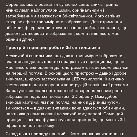
Серед великого розмаїття сучасних світильників і різних
нічних ламп найпопулярнішими, оригінальними і
затребуваними вважаються 3d-світильники. Його світіння
створює ефект тривимірного зображення. Для отримання
об'ємних фігур використовується інноваційна технологія, що
дозволяє створювати зображення, кожна лінія якого має
різний відтінок.
Пристрій і принцип роботи 3d світильників
Незвичайні світильники, що дають тривимірне зображення,
влаштовані досить просто і працюють за принципом, що не
має ніякого відношення до голограмами, як це може здатися
на перший погляд. В основі цього пристрою – давно і добре
знайома, широко застосовувана LED технологія. Її активно
застосовують для створення конструкцій зовнішньої реклами.
За рахунок спеціальної технології створення двовимірного
зображення вдається домогтися 3D ефекту. Всім добре
знайомі картини, які при погляді на них під різним кутом,
змінюються – в деяких випадках вони здаються об'ємними,
навіть якщо намальовані на звичайному папері. Саме цей
принцип – основа функціонування пристроїв, що мають 3d-
ефект при погляді збоку.
Склад цього приладу простий – його основною частиною є