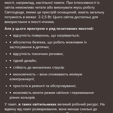
якості, наприклад, настільної лампи. При інтенсивності їх
світла неможливо читати або виконувати якусь роботу.
Світлодіоди, якими це пристрій оснащений, мають загальну
потужність в межах 2-2,5 Вт. Цього світла достатньо для
використання в якості нічника.
Але у цього пристрою є ряд позитивних якостей:
відсутність поверхонь, що нагріваються;
абсолютна безпека, що робить можливим їх
застосування в дитячих;
відсутність токсичних речовин;
гідний дизайн;
стійкість до механічних струсів;
економічність – вони споживають мінімум
електроенергії;
простота в ремонті та обслуговуванні;
можливість міняти режим світіння і перемикання
різних кольорів.
У ламп,
в таких світильниках
великий робочий ресурс. На
відміну від ламп розжарювання, вони менше схильні до