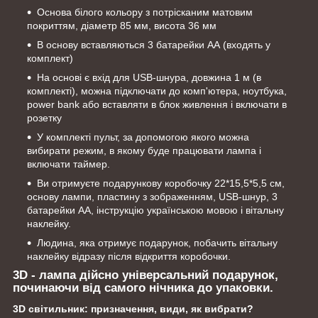
Основа білого кольору з потрісканим матовим
покриттям, діаметр 85 мм, висота 36 мм
В основу вставляються 3 батарейки АА (входять у
комплект)
На основі є вхід для USB-шнура, довжина 1 м (в
комплекті), можна підключати до комп'ютера, ноутбука,
power bank або вставляти в блок живлення і включати в
розетку
У комплекті пульт, за допомогою якого можна
вибирати режим, в якому буде працювати лампа і
включати таймер.
Ви отримуєте подарункову коробочку 22*15,5*5,5 см,
основу лампи, пластину з зображенням, USB-шнур, 3
батарейки АА, інструкцію українською мовою і вітальну
наклейку.
Людина, яка отримує подарунок, побачить вітальну
наклейку відразу після відкриття коробочки.
3D - лампа дійсно універсальний подарунок,
починаючи від самого нічника до упаковки.
3D світильник: призначення, види, як вибрати?