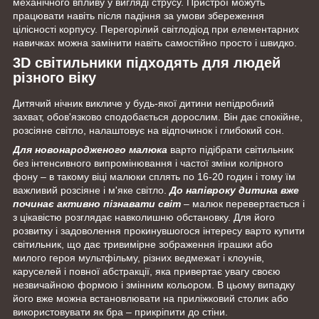
механічного впливу у вигляді струсу. Пристрої можуть
працювати навіть після падіння за умови збереження
цілісності корпусу. Перегорілий світлодіод при елементарних
навичках можна замінити навіть самостійно просто і швидко.
3D світильники підходять для людей
різного віку
Дитячий нічник викличе у будь-якої дитини непідробний
захват, обов'язково сподобається дорослим. Він дає спокійне,
розсіяне світло, налаштовує на відпочинок і глибокий сон.
Для новонародженого малюка
варто підібрати світильник
без інтенсивного випромінювання і частої зміни колірного
фону – в такому віці малюки сплять по 16-20 годин і тому їм
важливий розсіяне і м'яке світло.
До напівроку дитина вже
починає активно пізнавати світ
– малюк перевертається і
з цікавістю розглядає навколишню обстановку. Для його
розвитку і задоволення прокинувшогося інтересу варто купити
світильник, що дає тривимірне зображення іграшки або
милого героя мультфільму, різних ведмежат і клоунів,
каруселей і повної абстракції, яка привертає увагу своєю
незвичайною формою і змінним кольором. В цьому випадку
його вже можна встановлювати на приліжковий столик або
використовувати як бра – прикріпити до стіни.