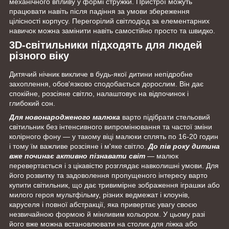
механічного впливу у формі стружки. Пристрої можуть
працювати навіть після падіння за умови збереження
цілісності корпусу. Перегорілий світлодіод за елементарних
навичок можна замінити навіть самостійно просто та швидко.
3D-світильники підходять для людей
різного віку
Дитячий нічник викличе в будь-якої дитини непідробне
захоплення, обов'язково сподобається дорослим. Він дає
спокійне, розсіяне світло, налаштовує на відпочинок і
глибокий сон.
Для новонародженого малюка
варто підібрати стельовий
світильник без інтенсивного випромінювання та частої зміни
колірного фону — у такому віці малюки сплять по 16-20 годин
і тому їм важливе розсіяне і м'яке світло.
До пів року дитина
вже починає активно пізнавати світ
— малюк
перевертається і з цікавістю розглядає навколишні умови. Для
його розвитку та задоволення пропущеного інтересу варто
купити світильник, що дає тривимірне зображення іграшки або
милого героя мультфільму, різних ведмежат і клоунів,
каруселя і повної абстракції, яка привертає увагу своєю
незвичайною формою й мінливим кольором. У цьому разі
його вже можна встановлювати на столик для ліжка або