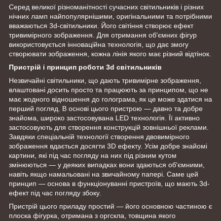
Серед великої різноманітності сучасних світильників і різних
нічних ламп найпопулярнішими, оригінальними та потрібними
вважаються 3d-світильники. Його світіння створює ефект
тривимірного зображення. Для отримання об'ємних фігур
використовується інноваційна технологія, що дає змогу
створювати зображення, кожна лінія якого має різний відтінок.
Пристрій і принцип роботи 3d світильників
Незвичайні світильники, що дають тривимірне зображення,
влаштовані досить просто та працюють за принципом, що не
має жодного відношення до голограма, як це може здатися на
перший погляд. В основі цього пристрою — давно та добре
знайома, широко застосовувана LED технологія. Її активно
застосовують для створення конструкцій зовнішньої реклами.
Завдяки спеціальній технології створення двовимірного
зображення вдається досягти 3D ефекту. Усім добре знайомі
картини, які під час погляду на них під різним кутом
змінюються — у деяких випадках вони здаються об'ємними,
навіть якщо намальовані на звичайному папері. Саме цей
принцип — основа в функціонуванні пристроїв, що мають 3d-
ефект під час погляду збоку.
Пристрій цього приладу простий — його основною частиною є
плоска фігурка, отримана з оргскла, товщина якого