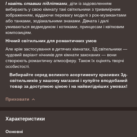
І навіть ставши підлітками
, діти із задоволенням
вибирають у свою кімнату такі світильники з тривимірним
зображенням, віддаючи перевагу моделі з рок-музикантами
або танками, зодіакальними знаками. Дівчата і далі
умиваються ведмедиком і котиками, принцесам і квітковим
композиціям.
Нічний світильник для романтичних умов
Але крім застосування в дитячих кімнатах, 3Д світильники —
чудовий варіант нічників для кімнати закоханих — вони
створюють романтичну атмосферу. Також їх оцінять творчі
особистості.
Вибирайте серед великого асортименту красивих 3д-
світильників у нашому магазині і купуйте вподобаний
товар за доступною ціною і на найвигідніших умовах!
Приховати
Характеристики
Основні