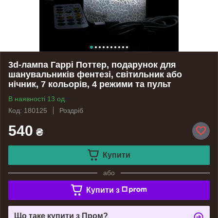
3d-лампа Гаррі Поттер, подарунок для
шанувальників фентезі, світильник або
нічник, 7 кольорів, 4 режими та пульт
В наявності 13 од.
Код: 180125
Роздріб
540
₴
Купити
або
Купити з
Що таке купити з Пром?