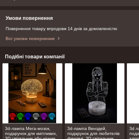
Умови повернення
Повернення товару впродовж 14 днів за домовленістю
Всі умови повернення
Подібні товари компанії
3d-лампа Мега-мозок,
3d-лампа Венздей,
3d л
подарунок для кмітливих,
подарунок для любителів
пода
3D світильник або нічник,
фентезі, 3D світильник
хлоп