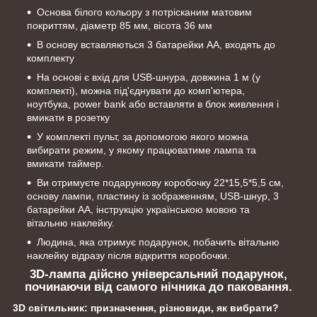
Основа білого кольору з потрісканим матовим
покриттям, діаметр 85 мм, вісота 36 мм
В основу вставляються 3 батарейки АА, входять до
комплекту
На основі є вхід для USB-шнура, довжина 1 м (у
комплекті), можна під'єднувати до комп'ютера,
ноутбука, power bank або вставляти в блок живлення і
вмикати в розетку
У комплекті пульт, за допомогою якого можна
вибирати режим, у якому працюватиме лампа та
вмикати таймер.
Ви отримуєте подарункову коробочку 22*15,5*5,5 см,
основу лампи, пластину із зображенням, USB-шнур, 3
батарейки АА, інструкцію українською мовою та
вітальню наклейку.
Людина, яка отримує подарунок, побачить вітальню
наклейку відразу після відкриття коробочки.
3D-лампа дійсно універсальний подарунок,
починаючи від самого нічника до паковання.
3D світильник: призначення, різновиди, як вибрати?