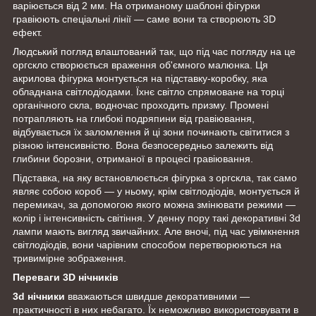
варіюється від 2 мм. На отриманому шаблоні фігурки
гравіюють спеціальні лінії — саме вони та створюють 3D
ефект.
Людський погляд влаштований так, що під час погляду на це
оргскло створюється враження об'ємного малюнка. Ця
акрилова фігурка монтується на підставку-коробку, яка
обладнана світлодіодами. Їхнє світло спрямоване на торці
органічного скла, водночас проходить призму. Промені
потрапляють на глибокі подряпини від гравіювання,
відбувається їх заломлення й ці зони починають світитися з
різною інтенсивністю. Вона безпосередньо залежить від
глибини борозни, отриманої в процесі гравіювання.
Підставка, на яку встановлюється фігурка з оргскла, так само
являє собою короб — у ньому, крім світлодіодів, монтується й
перемикач, за допомогою якого можна змінювати режими —
колір і інтенсивність світіння. У денну пору такі декоративні 3d
лампи
мають вигляд звичайних. Але вночі, під час увімкнення
світлодіодів, вони чарівним способом перетворюються на
тривимірне зображення.
Переваги 3D нічників
3d нічники
вважаються швидше декоративними —
практичності в них небагато. Їх неможливо використовувати в