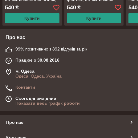
7 кольорів і 4 режиму,
або нічник, 7 кольорів та 4
нічн
540
540
540
₴
₴
таймер, пульт та
режими, пульт
режи
батарейки
Купити
Купити
Про нас
99% позитивних з 892 відгуків за рік
Працює з 30.08.2016
м. Одеса
Одеса, Одеса, Україна
Контакти
Сьогодні вихідний
Показати весь графік роботи
Про нас
Контакти