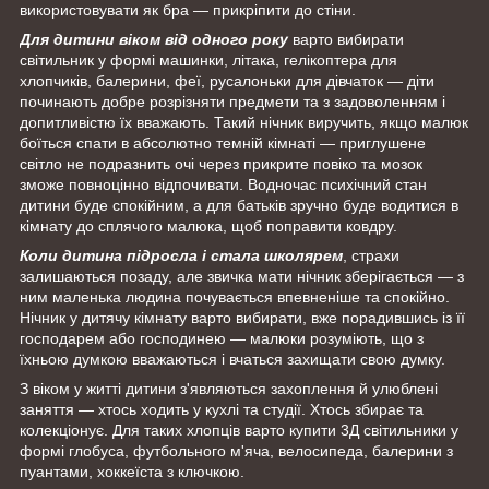
використовувати як бра — прикріпити до стіни.
Для дитини віком від одного року
варто вибирати
світильник у формі машинки, літака, гелікоптера для
хлопчиків, балерини, феї, русалоньки для дівчаток — діти
починають добре розрізняти предмети та з задоволенням і
допитливістю їх вважають. Такий нічник виручить, якщо малюк
боїться спати в абсолютно темній кімнаті — приглушене
світло не подразнить очі через прикрите повіко та мозок
зможе повноцінно відпочивати. Водночас психічний стан
дитини буде спокійним, а для батьків зручно буде водитися в
кімнату до сплячого малюка, щоб поправити ковдру.
Коли дитина підросла і стала школярем
, страхи
залишаються позаду, але звичка мати нічник зберігається — з
ним маленька людина почувається впевненіше та спокійно.
Нічник у дитячу кімнату варто вибирати, вже порадившись із її
господарем або господинею — малюки розуміють, що з
їхньою думкою вважаються і вчаться захищати свою думку.
З віком у житті дитини з'являються захоплення й улюблені
заняття — хтось ходить у кухлі та студії. Хтось збирає та
колекціонує. Для таких хлопців варто купити 3Д світильники у
формі глобуса, футбольного м'яча, велосипеда, балерини з
пуантами, хоккеїста з ключкою.