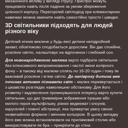
механічного впливу у вигляді струсу. Пристрої можуть
працювати навіть після падіння за умови збереження
цілісності корпусу. Перегорілий світлодіод при елементарних
навичках можна замінити навіть самостійно просто і швидко.
3D світильники підходять для людей
різного віку
Дитячий нічник викличе у будь-якої дитини непідробний
захват, обов'язково сподобається дорослим. Він дає спокійне,
розсіяне світло, налаштовує на відпочинок і глибокий сон.
Для новонародженого малюка
варто підібрати світильник
без інтенсивного випромінювання і частої зміни колірного
фону – в такому віці малюки сплять по 16-20 годин і тому їм
важливий розсіяне і м'яке світло.
До напівроку дитина вже
починає активно пізнавати світ
– малюк перевертається і
з цікавістю розглядає навколишню обстановку. Для його
розвитку і задоволення прокинувшогося інтересу варто купити
світильник, що дає тривимірне зображення іграшки або
милого героя мультфільму, різних ведмежат і клоунів,
каруселей і повної абстракції, яка привертає увагу своєю
незвичайною формою і змінним кольором. В цьому випадку
його вже можна встановлювати на приліжковий столик або
використовувати як бра – прикріпити до стіни.