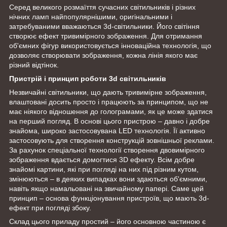
Серед великого розмаїття сучасних світильників і різних
нічних ламп найпопулярнішими, оригінальними і
затребуваними вважаються 3d-світильники. Його світіння
створює ефект тривимірного зображення. Для отримання
об'ємних фігур використовується інноваційна технологія, що
дозволяє створювати зображення, кожна лінія якого має
різний відтінок.
Пристрій і принцип роботи 3d світильників
Незвичайні світильники, що дають тривимірне зображення,
влаштовані досить просто і працюють за принципом, що не
має ніякого відношення до голограмами, як це може здатися
на перший погляд. В основі цього пристрою – давно і добре
знайома, широко застосовувана LED технологія. Її активно
застосовують для створення конструкцій зовнішньої реклами.
За рахунок спеціальної технології створення двовимірного
зображення вдається домогтися 3D ефекту. Всім добре
знайомі картини, які при погляді на них під різним кутом,
змінюються – в деяких випадках вони здаються об'ємними,
навіть якщо намальовані на звичайному папері. Саме цей
принцип – основа функціонування пристроїв, що мають 3d-
ефект при погляді збоку.
Склад цього приладу простий – його основною частиною є