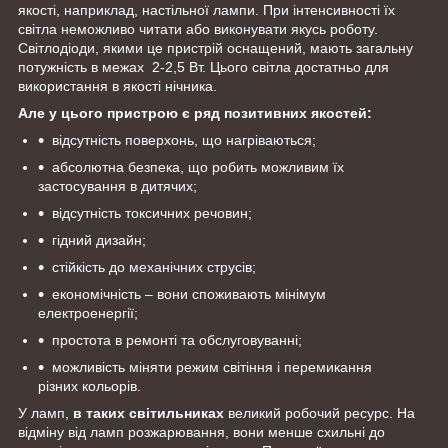
якості, наприклад, настільної лампи. При інтенсивності їх
світла неможливо читати або виконувати якусь роботу.
Світлодіоди, якими це пристрій оснащений, мають загальну
потужність в межах 2-2,5 Вт. Цього світла достатньо для
використання в якості нічника.
Але у цього пристрою є ряд позитивних якостей:
відсутність поверхонь, що нагріваються;
абсолютна безпека, що робить можливим їх
застосування в дитячих;
відсутність токсичних речовин;
гідний дизайн;
стійкість до механічних струсів;
економічність – вони споживають мінімум
електроенергії;
простота в ремонті та обслуговуванні;
можливість міняти режим світіння і перемикання
різних кольорів.
У ламп,
в таких світильниках
великий робочий ресурс. На
відміну від ламп розжарювання, вони менше схильні до