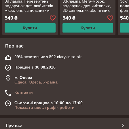
3d лампа Перевертень,
3d-лампа Мега-мозок,
3d-л
подарунок для любителів
подарунок для кмітливих,
пода
міфології, світильник чи
3D світильник або нічник,
фент
нічник, 7 кольорів, 4
7 кольорів і 4 режиму,
або 
540
540
540
₴
₴
режими, пульт
таймер, пульт та
режи
батарейки
Купити
Купити
Про нас
99% позитивних з 892 відгуків за рік
Працює з 30.08.2016
м. Одеса
Одеса, Одеса, Україна
Контакти
Сьогодні працює з 10:00 до 17:00
Показати весь графік роботи
Про нас