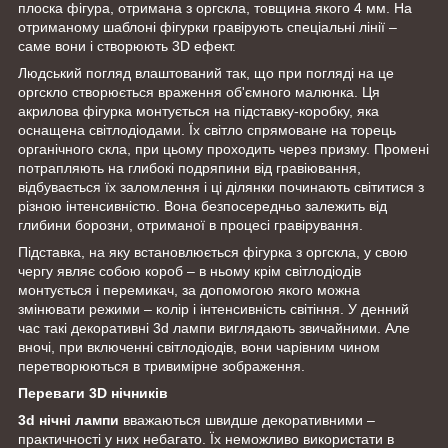
плоска фігура, отримана з оргскла, товщина якого 4 мм. На
отриманому шаблоні фігурки гравірують спеціальні лінії –
саме вони і створюють 3D ефект.
Людський погляд влаштований так, що при погляді на це
оргскло створюється враження об'ємного малюнка. Ця
акрилова фігурка монтується на підставку-коробку, яка
оснащена світлодіодами. Їх світло спрямоване на торець
органічного скла, при цьому проходить через призму. Промені
потрапляють на глибокі подряпини від гравіювання,
відбувається їх заломлення і ці ділянки починають світитися з
різною інтенсивністю. Вона безпосередньо залежить від
глибини борозни, отриманої в процесі гравірування.
Підставка, на яку встановлюється фігурка з оргскла, у свою
чергу являє собою короб – в ньому крім світлодіодів
монтується і перемикач, за допомогою якого можна
змінювати режими – колір і інтенсивність світіння. У денний
час такі декоративні 3d лампи
виглядають звичайними. Але
вночі, при включенні світлодіодів, вони чарівним чином
перетворюються в тривимірне зображення.
Переваги 3D нічників
3d нічні лампи
вважаються швидше декоративними –
практичності у них небагато. Їх неможливо використати в