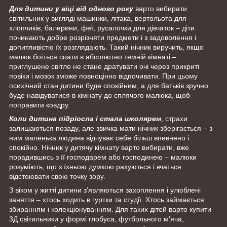
Для дитини у віці від одного року
варто вибирати
світильник у вигляді машинки, літака, вертольота для
хлопчиків, балерини, феї, русалочки для дівчаток – діти
починають добре розрізняти предмети і з задоволення і
допитливістю їх розглядають. Такий нічник виручить, якщо
малюк боїться спати в абсолютно темній кімнаті –
приглушене світло не стане дратувати очі через прикриті
повіки і мозок зможе повноцінно відпочивати. При цьому
психічний стан дитини буде спокійним, а для батьків зручно
буде навідуватися в кімнату до сплячого малюка, щоб
поправити ковдру.
Коли дитина підріосла і стала школярем
, страхи
залишаються позаду, але звичка мати нічник зберігається – з
ним маленька людина відчуває себе більш впевнено і
спокійно. Нічник у дитячу кімнату варто вибирати, вже
порадившись з її господарем або господинею – малюки
розуміють, що з їхньою думкою рахуються і вчаться
відстоювати свою точку зору.
З віком у житті дитини з'являються захоплення і улюблені
заняття – хтось ходить в гуртки та студії. Хтось займається
збиранням і колекціонуванням. Для таких дітей варто купити
3Д світильники у формі глобуса, футбольного м'яча,