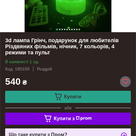
3d лампа Грінч, подарунок для любителів
Різдвяних фільмів, нічник, 7 кольорів, 4
режими та пульт
В наявності 1 од.
Код: 180109
Роздріб
540
₴
Купити
або
Купити з
Що таке купити з Пром?