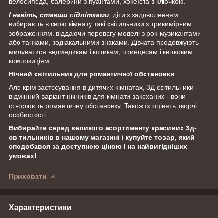
велосипеда, балерини з пуантами, хокеїста з ключкою.
І навіть, ставши підлітками
, діти з задоволенням
вибирають в свою кімнату такі світильники з тривимірним
зображенням, віддаючи перевагу моделі з рок-музикантами
або танками, зодіакальними знаками. Дівчата продовжують
милуватися ведмедикам і котикам, принцесам і квітковим
композиціям.
Нічний світильник для романтичної обстановки
Але крім застосування в дитячих кімнатах, 3Д світильники -
відмінний варіант нічників для кімнати закоханих - вони
створюють романтичну обстановку. Також їх оцінять творчі
особистості.
Вибирайте серед великого асортименту красивих 3д-
світильників в нашому магазині і купуйте товар, який
сподобався за доступною ціною і на найвигідніших
умовах!
Приховати
Характеристики