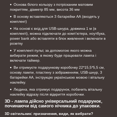
Основа білого кольору з потрісканим матовим
покриттям, діаметр 85 мм, висота 36 мм
В основу вставляються 3 батарейки АА (входять у
комплект)
На основі є вхід для USB-шнура, довжина 1 м (в
комплекті), можна підключати до комп'ютера, ноутбука,
power bank або вставляти в блок живлення і включати в
розетку
У комплекті пульт, за допомогою якого можна
вибирати режим, в якому буде працювати лампа і
включати таймер.
Ви отримуєте подарункову коробочку 22*15,5*5,5 см,
основу лампи, пластину з зображенням, USB-шнур, 3
батарейки АА, інструкцію українською мовою і вітальну
наклейку.
Людина, яка отримує подарунок, побачить вітальну
наклейку відразу після відкриття коробочки.
3D - лампа дійсно універсальний подарунок,
починаючи від самого нічника до упаковки.
3D світильник: призначення, види, як вибрати?