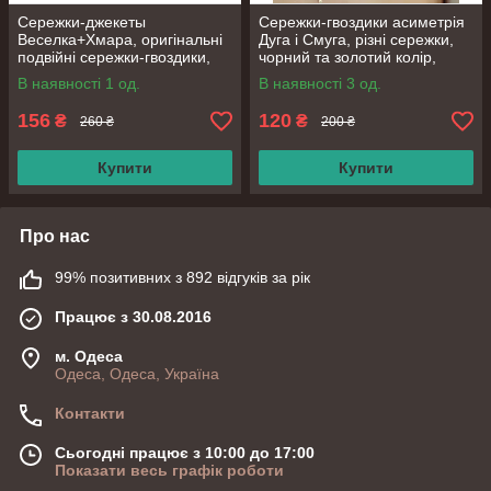
Сережки-джекеты
Сережки-гвоздики асиметрія
Веселка+Хмара, оригінальні
Дуга і Смуга, різні сережки,
подвійні сережки-гвоздики,
чорний та золотий колір,
срібне покриття 925 проби,
срібне покриття 925 проби
В наявності 1 од.
В наявності 3 од.
20*10 мм
156
120
₴
₴
260 ₴
200 ₴
Купити
Купити
Про нас
99% позитивних з 892 відгуків за рік
Працює з 30.08.2016
м. Одеса
Одеса, Одеса, Україна
Контакти
Сьогодні працює з 10:00 до 17:00
Показати весь графік роботи