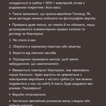
складається зі срібла ≈ 30% + ювелірний сплав з
родованим покриттям і його вага.
Також зазначено, що країна-виробник Таїланд. Як
вона виглядає можна побачити на фотографіях виробу.
Прикраса дуже якісна, не темніє й не облазить, якщо
дотримуватися елементарних правил носіння та
догляду за біжутерією:
Не спати в них
Зберігати в окремому пакетику або мішечку
Берегти від хімічних засобів
Періодично промивати милом, щоб змити
забруднення, що накопичилися
Вважається ювелірної біжутерією, яка завоювала
серця багатьох. Адже вартість не зрівняється з
ювелірними виробами з чистого срібла (їх теж можна
подивитися у нас на сайті) А якість буде радувати вас
роками. Перевірено!
Вироби гіпоалергенні.
Чиститься звичайним розчином мила з водою або
зубною пастою.