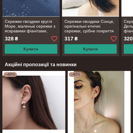
Сережки-гвоздики круглі
Сережки-гвоздики Сонце,
Сере
Море, маленькі сережки з
оригінальні етнічні
Дель
яскравими фіанітами,
сережки, срібне покриття
фіан
срібне покриття 925
925 проби, 15*15 мм
925 
328
317
320
₴
₴
проби, 5*7 мм
Купити
Купити
Акційні пропозиції та новинки
–40%
–40%