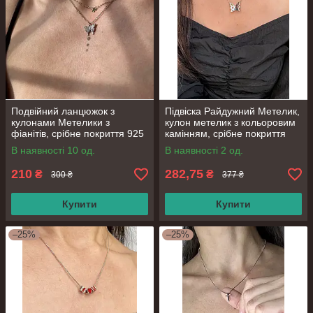
Подвійний ланцюжок з
Підвіска Райдужний Метелик,
кулонами Метелики з
кулон метелик з кольоровим
фіанітів, срібне покриття 925
камінням, срібне покриття
проби, довжина 40+5 см
925 проби, довжина 38+5 см
В наявності 10 од.
В наявності 2 од.
210
282,75
₴
₴
300 ₴
377 ₴
Купити
Купити
–25%
–25%