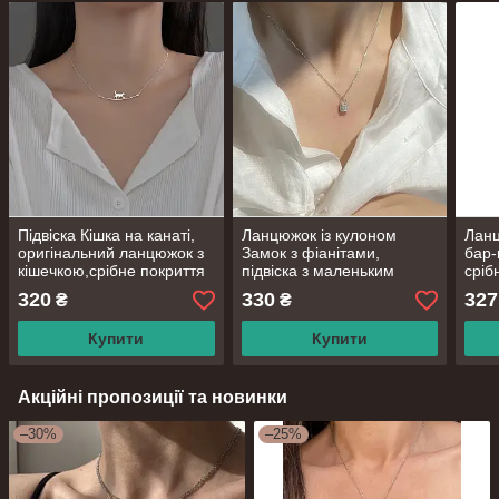
Підвіска Кішка на канаті,
Ланцюжок із кулоном
Ланц
оригінальний ланцюжок з
Замок з фіанітами,
бар-
кішечкою,срібне покриття
підвіска з маленьким
сріб
925 проби, довжина
замочком, срібне покриття
проб
320
330
327
₴
₴
40+4см, канат 4 см
925 проби, довжина 40+5
см
Купити
Купити
Акційні пропозиції та новинки
–30%
–25%