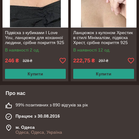
Підвіска з кубиками I Love
Ланцюжок з кулоном Хрестик
You, ланцюжок для коханної
в стилі Мінімалізм, підвіска
людини, срібне покриття 925
Хрест, срібне покриття 925
проби, довжина 41+5.5 см
проби, довжина 41+5 см
В наявності 2 од.
В наявності 12 од.
246
222,75
₴
₴
328 ₴
297 ₴
Купити
Купити
Про нас
99% позитивних з 890 відгуків за рік
Працює з 30.08.2016
м. Одеса
Одеса, Одеса, Україна