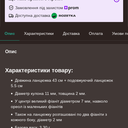
Замовлення під захистом
Доступна доставка
Опис
Характеристики
Доставка
Оплата
Умови п
Опис
Характеристики товару:
Довжина ланцюжка 43 см + подовжуючий ланцюжок
5.5 см
Діаметр кулона 11 мм, товщина 2 мм.
У центрі великий фіаніт діаметром 7 мм, навколо
ореол із маленьких фіанітів
Також на ланцюжку розташовані по два фіаніти з
кожного боку, діаметр 2 мм
Базова вага: 3.30 г