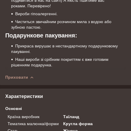
подивитися в нас на сайті) А якість тішитиме вас
роками. Перевірено!
Вироби гіпоалергенні.
Чиститься звичайним розчином мила з водою або
зубною пастою.
Подарункове пакування:
Прикраса вирушає в нестандартному подарунковому
пакуванні.
Наші вироби зі срібним покриттям є вже готовим
рішенням подарунка.
Приховати
Характеристики
Основні
Країна виробник
Таїланд
Тематика малюнка/форми
Кругла форма
Стать
Жіноча