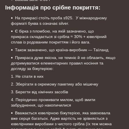
Інформація про срібне покриття:
На прикрасі стоїть проба s925. У міжнародному
форматі буква s означає silver.
Є бірка з пломбою, на якій зазначено, що
прикраса складається зі срібла ≈ 30% + ювелірний
сплав із родованим покриттям і його вага.
Також зазначено, що країна-виробник — Таїланд.
Прикраса дуже якісна, не темніє й не облазить, якщо
дотримуватися елементарних правил носіння та
догляду за біжутерією:
Не спати в них
Зберігати в окремому пакетику або мішечку
Берегти від хімічних засобів
Періодично промивати милом, щоб змити
забруднення, що накопичилися
Вважається ювелірною біжутерією, яка завоювала
вже серця багатьох. Адже вартість не зрівняється з
ювелірними виробами з чистого срібла (їх теж можна