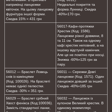
наприкінці ланцюжки
Неідеальні покриття та
квіточок. На цьому ланцюжку
форма Лунниці. Скидка
фурнітура іншої форми.
-40%=170 грн.
Скидка 15% = 431 грн
56017-Кафи-протяжки
Хрестик (Код: 1586).
Ланцюжки різної довжини, 8
та 11 см. Також на одному
кафі хрестик неповний, а на
іншому відстуній камінчик.
Але це не помітно при носці.
Знижка -60%=125 грн за
пару.
56012 — Браслет Ловець
56011 — Сережки Довгі
снів із камінцями
ланцюжки (Код: 1571). Один
(Код: 100026). На браслеті
ланцюжок довший за інший.
немає однієї пелюстки.
Скидка -40%=185 грн
Скидка -30% = 351 грн.
56029 — Браслет срібний
56032 — Ланцюжок із
Хвост фенікса (Код:100036).
кулоном Великий хрестик. В
Замість стандартної ланки,
єдиному екземплярі.