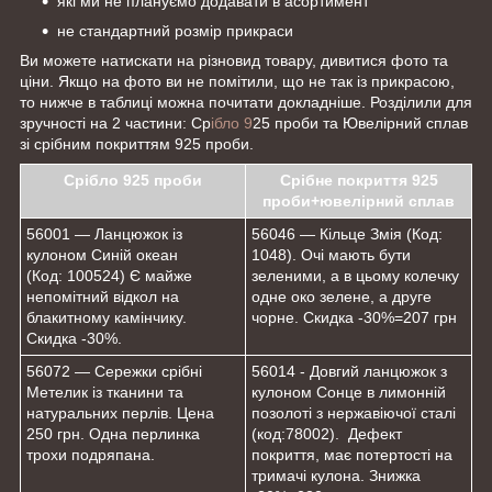
які ми не плануємо додавати в асортимент
не стандартний розмір прикраси
Ви можете натискати на різновид товару, дивитися фото та
ціни. Якщо на фото ви не помітили, що не так із прикрасою,
то нижче в таблиці можна почитати докладніше. Розділили для
зручності на 2 частини: Ср
ібло 9
25 проби та Ювелірний сплав
зі срібним покриттям 925 проби.
Срібло 925 проби
Срібне покриття 925
проби+ювелірний сплав
56001 — Ланцюжок із
56046 — Кільце Змія (Код:
кулоном Синій океан
1048). Очі мають бути
(Код: 100524) Є майже
зеленими, а в цьому колечку
непомітний відкол на
одне око зелене, а друге
блакитному камінчику.
чорне. Скидка -30%=207 грн
Скидка -30%.
56072 — Сережки срібні
56014 - Довгий ланцюжок з
Метелик із тканини та
кулоном Сонце в лимонній
натуральних перлів. Цена
позолоті з нержавіючої сталі
250 грн. Одна перлинка
(код:78002). Дефект
трохи подряпана.
покриття, має потертості на
тримачі кулона. Знижка