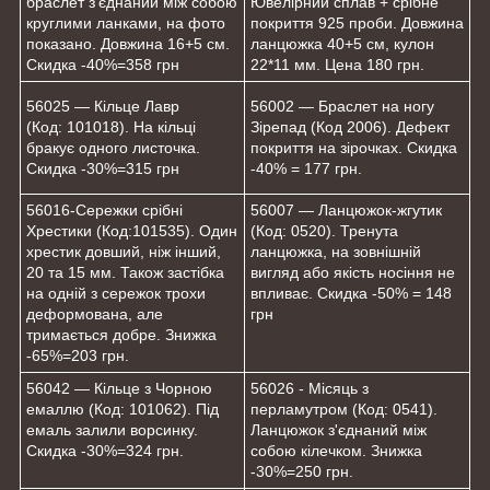
браслет з'єднаний між собою
Ювелірний сплав + срібне
круглими ланками, на фото
покриття 925 проби. Довжина
показано. Довжина 16+5 см.
ланцюжка 40+5 см, кулон
Скидка -40%=358 грн
22*11 мм. Цена 180 грн.
56025 — Кільце Лавр
56002 — Браслет на ногу
(Код: 101018). На кільці
Зірепад (Код 2006). Дефект
бракує одного листочка.
покриття на зірочках. Скидка
Скидка -30%=315 грн
-40% = 177 грн.
56016-Сережки срібні
56007 — Ланцюжок-жгутик
Хрестики (Код:101535). Один
(Код: 0520). Тренута
хрестик довший, ніж інший,
ланцюжка, на зовнішній
20 та 15 мм. Також застібка
вигляд або якість носіння не
на одній з сережок трохи
впливає. Скидка -50% = 148
деформована, але
грн
тримається добре. Знижка
-65%=203 грн.
56042 — Кільце з Чорною
56026 - Місяць з
емаллю (Код: 101062). Під
перламутром (Код: 0541).
емаль залили ворсинку.
Ланцюжок з'єднаний між
Скидка -30%=324 грн.
собою кілечком. Знижка
-30%=250 грн.