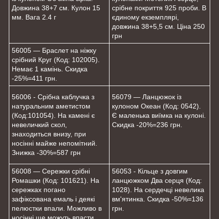
Довжина 38+7 см. Кулон 15
срібне покриття 925 проби. В
мм. Вага 2.4 г
єдиному екземплярі,
довжина 38+5,5 см. Ціна 250
грн
56005 — Браслет на ніжку
срібний Круг (Код: 102005).
Немає 1 камінь. Скидка
-25%=411 грн.
56006 - Срібна каблучка з
56079 — Ланцюжок із
натуральним аметистом
кулоном Океан (Код: 0542).
(Код:101054). На камені є
Є маленька виїмка на кулоні.
невеличкий скол,
Скидка -20%=236 грн.
знаходиться внизу, при
носінні майже непомітний.
Знижка -30%=587 грн
56008 — Сережки срібні
56053 - Кільце з довгим
Ромашки (Код: 101621). На
ланцюжком Два серця (Код:
сережках погано
1028). На сердечці невелика
зафіксована емаль і деякі
вм'ятинка. Скидка -50%=136
пелюстки впали. Можливо в
грн.
носінні ще можуть впасти.