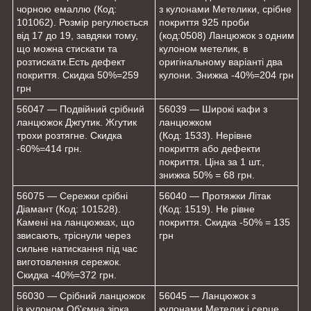
чорною емаллю (Код:
з кулонами Метелики, срібне
101062). Розмір регулюється
покриття 925 проби
від 17 до 19, завдяки тому,
(код:0508) Ланцюжок з одним
що можна стискати та
кулоном метелик, в
розтискати.Есть дефект
оригінальному варіанті два
покриття. Скидка 50%=259
кулони. Знижка -40%=204 грн
грн
56047 — Подвійний срібний
56039 — Широкі кафи з
ланцюжок Джгутик. Жгутик
ланцюжком
трохи розтягне. Скидка
(Код: 1533). Нерівне
-60%=414 грн.
покриття або дефекти
покриття. Ціна за 1 шт.,
знижка 50% = 68 грн.
56075 — Сережки срібні
56040 — Протяжки Літак
Діамант (Код: 101528).
(Код: 1519). Не рівне
Камені на ланцюжках, що
покриття. Скидка -50% = 135
звисають, тріснули через
грн
сильне натискання під час
виготовлення сережок.
Скидка -40%=372 грн.
56030 — Срібний ланцюжок
56045 — Ланцюжок з
із кулоном Об'ємна зірка.
кулонами Метелик і серце,