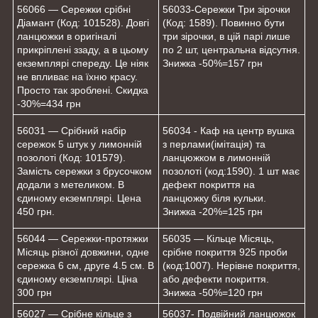
56066 — Сережки срібні
56033-Сережки Три зірочки
Діамант (Код: 101528). Довгі
(Код: 1589). Повинно бути
ланцюжки в оригіналі
три зірочки, в цій парі лише
прикріплені ззаду, а в цьому
по 2 шт, центральна відсутня.
екземплярі спереду. Це ніяк
Знижка -50%=157 грн
не впливає на їхню красу.
Просто так зроблені. Скидка
-30%=434 грн
56031 — Срібний набір
56034 - Каф на центр вушка
сережок 5 штук у лимонній
з перлами(імітація) та
позолоті (Код: 101579).
ланцюжком в лимонній
Замість сережки з брусочком
позолоті (код:1590). 1 шт має
додали з метеликом. В
дефект покриття на
єдиному екземплярі. Цена
ланцюжку біля кульки.
450 грн.
Знижка -20%=125 грн
56044 — Сережки-протяжки
56035 — Кільце Місяць,
Місяць різної довжини, одне
срібне покриття 925 проби
сережка 6 см, друге 4.5 см. В
(код:1007). Нерівне покриття,
єдиному екземплярі. Ціна
або дефекти покриття.
300 грн
Знижка -50%=120 грн
56027 — Срібне кільце з
56037- Подвійний ланцюжок