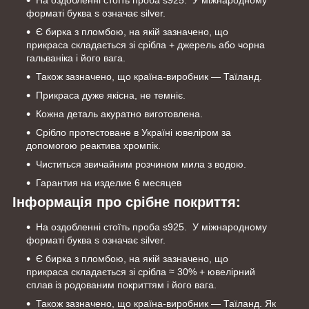
На оздобленні стоїть проба s925. У міжнародному
форматі буква s означає silver.
Є бирка з пломбою, на якій зазначено, що
прикраса складається зі срібла + джерель або чорна
гальваніка і його вага.
Також зазначено, що країна-виробник — Таїланд.
Прикраса дуже якісна, не темніє.
Кожна деталь акуратно виготовлена.
Срібло протестоване в Україні ювеліром за
допомогою реактива хромпік.
Чиститься звичайним розчином мила з водою.
Гарантия на изделие 6 месяцев
Інформація про срібне покриття:
На оздобленні стоїть проба s925. У міжнародному
форматі буква s означає silver.
Є бирка з пломбою, на якій зазначено, що
прикраса складається зі срібла ≈ 30% + ювелірний
сплав із родованим покриттям і його вага.
Також зазначено, що країна-виробник — Таїланд. Як