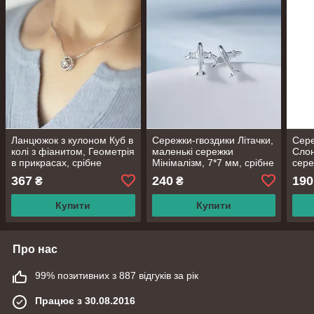
Ланцюжок з кулоном Куб в
Сережки-гвоздики Літачки,
Сере
колі з фіанитом, Геометрія
маленькі сережки
Слон
в прикрасах, срібне
Мінімалізм, 7*7 мм, срібне
сере
покриття 925 проби,
покриття 925 проби
Міні
367
240
190
₴
₴
довжина 40+5 см
покр
Купити
Купити
Про нас
99% позитивних з 887 відгуків за рік
Працює з 30.08.2016