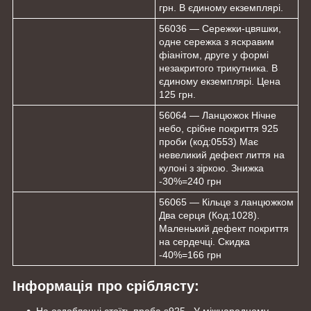
грн. В єдиному екземплярі.
56036 — Сережки-цвяшки,
одне сережка з яскравим
фіанітом, друге у формі
незакритого трикутника. В
єдиному екземплярі. Цена
125 грн.
56064 — Ланцюжок Нічне
небо, срібне покриття 925
проби (код:0553) Має
невеликий дефект лиття на
кулоні з зіркою. Знижка
-30%=240 грн
56065 — Кільце з ланцюжком
Два серця (Код:1028).
Маленький дефект покриття
на сердечці. Скидка
-40%=166 грн
Інформація про сріблясту: