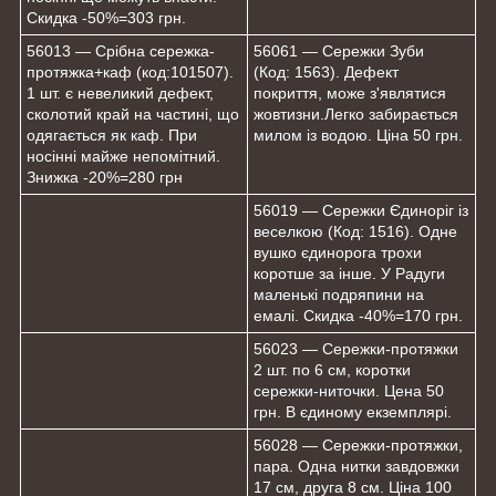
Скидка -50%=303 грн.
56013 — Срібна сережка-
56061 — Сережки Зуби
протяжка+каф (код:101507).
(Код: 1563). Дефект
1 шт. є невеликий дефект,
покриття, може з'являтися
сколотий край на частині, що
жовтизни.Легко забирається
одягається як каф. При
милом із водою. Ціна 50 грн.
носінні майже непомітний.
Знижка -20%=280 грн
56019 — Сережки Єдиноріг із
веселкою (Код: 1516). Одне
вушко єдинорога трохи
коротше за інше. У Радуги
маленькі подряпини на
емалі. Скидка -40%=170 грн.
56023 — Сережки-протяжки
2 шт. по 6 см, коротки
сережки-ниточки. Цена 50
грн. В єдиному екземплярі.
56028 — Сережки-протяжки,
пара. Одна нитки завдовжки
17 см, друга 8 см. Ціна 100