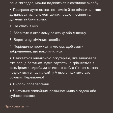
вона виглядає, можна подивитися в світлинах виробу.
Прикраса дуже якісна, не темніє й не облазить, якщо
дотримуватися елементарних правил носіння та
догляду за біжутерією:
Не спати в них
Зберігати в окремому пакетику або мішечку
Берегти від хімічних засобів
Періодично промивати милом, щоб змити
забруднення, що накопичилися
Вважається ювелірною біжутерією, яка завоювала
вже серця багатьох. Адже вартість не зрівняється з
ювелірними виробами з чистого срібла (їх теж можна
подивитися в нас на сайті) А якість тішитиме вас
роками. Перевірено!
Вироби гіпоалергенні.
Чиститься звичайним розчином мила з водою або
зубною пастою.
Приховати