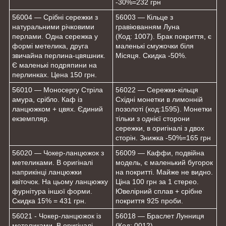
-30%=232 грн
56004 — Срібні сережки з
56003 — Кільце з
натуральними річковими
гравіюванням Луна
перлами. Одна сережка у
(Код: 1007). Брак покриття, є
формі метелика, друга
маленькі смужочки біля
звичайна перлина-цвяшник.
Місяця. Скидка -50%.
Є маленькі подряпини на
перлинках. Цена 150 грн.
56010 — Moносергу Стріла
56022 — Сережки-кільця
амура, срібло. Каф із
Східні монетки в лимонній
ланцюжком + цвях. Єдиний
позолоті (код:1595). Монетки
екземпляр.
тільки з однієї сторони
сережки, в оригіналі з двох
сторін. Знижка -50%=165 грн
56020 — Чокер-ланцюжок з
56009 — Каффи, подвійна
метеликами. В оригіналі
модель, є маленький бугорок
наприкінці ланцюжки
на покритті. Майже не видно.
квіточок. На цьому ланцюжку
Ціна 100 грн за 1 стерео.
фурнітура іншої форми.
Ювелірний сплав + срібне
Скидка 15% = 431 грн.
покриття 925 проби.
56021 - Чокер-ланцюжок із
56018 — Браслет Лунниця
метеликами. В оригіналі
(Код: 0012).