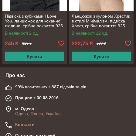
Підвіска з кубиками I Love
Ланцюжок з кулоном Хрестик
You, ланцюжок для коханної
в стилі Мінімалізм, підвіска
людини, срібне покриття 925
Хрест, срібне покриття 925
проби, довжина 41+5.5 см
проби, довжина 41+5 см
В наявності 2 од.
В наявності 12 од.
246
222,75
₴
₴
328 ₴
297 ₴
Купити
Купити
Про нас
99% позитивних з 887 відгуків за рік
Працює з 30.08.2016
м. Одеса
Одеса, Одеса, Україна
Контакти
Сьогодні вихідний