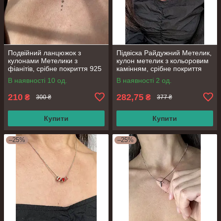
Подвійний ланцюжок з
Підвіска Райдужний Метелик,
кулонами Метелики з
кулон метелик з кольоровим
фіанітів, срібне покриття 925
камінням, срібне покриття
проби, довжина 40+5 см
925 проби, довжина 38+5 см
В наявності 10 од.
В наявності 2 од.
210
282,75
₴
₴
300 ₴
377 ₴
Купити
Купити
–25%
–25%