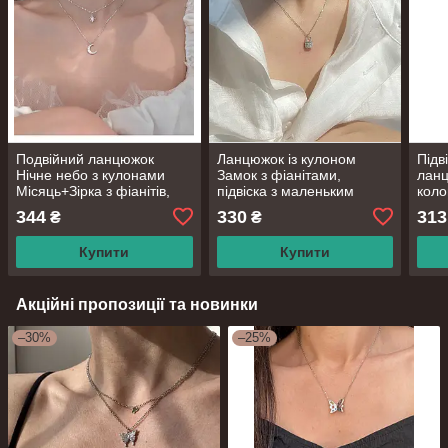
Подвійний ланцюжок
Ланцюжок із кулоном
Підв
Нічне небо з кулонами
Замок з фіанітами,
ланц
Місяць+Зірка з фіанітів,
підвіска з маленьким
коло
срібне покриття 925
замочком, срібне покриття
сріб
344
330
313
₴
₴
проби, довжина 40+5 см
925 проби, довжина 40+5
проб
см
Купити
Купити
Акційні пропозиції та новинки
–30%
–25%