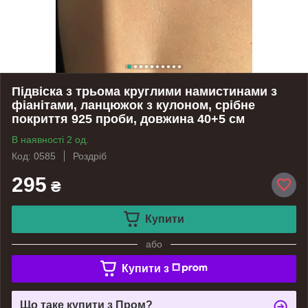
Підвіска з трьома круглими намистинами з
фіанітами, ланцюжок з кулоном, срібне
покриття 925 проби, довжина 40+5 см
В наявності 2 од.
Код: 0585
Роздріб
295
₴
Купити
або
Купити з
Що таке купити з Пром?