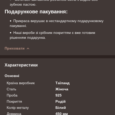
зубною пастою.
Подарункове пакування:
Прикраса вирушає в нестандартному подарунковому
пакуванні.
Наші вироби зі срібним покриттям є вже готовим
рішенням подарунка.
Приховати
Характеристики
Основні
Країна виробник
Таїланд
Стать
Жіноча
Проба
925
Покриття
Родій
Колір металу
Білий
Довжина
450 мм