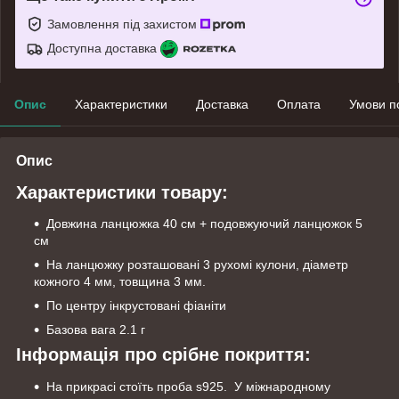
Замовлення під захистом
Доступна доставка
Опис
Характеристики
Доставка
Оплата
Умови п
Опис
Характеристики товару:
Довжина ланцюжка 40 см + подовжуючий ланцюжок 5
см
На ланцюжку розташовані 3 рухомі кулони, діаметр
кожного 4 мм, товщина 3 мм.
По центру інкрустовані фіаніти
Базова вага 2.1 г
Інформація про срібне покриття:
На прикрасі стоїть проба s925. У міжнародному