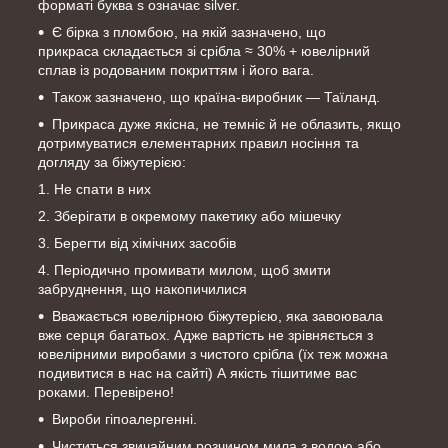
форматі буква s означає silver.
Є бірка з пломбою, на якій зазначено, що
прикраса складається зі срібла ≈ 30% + ювелірний
сплав із родованим покриттям і його вага.
Також зазначено, що країна-виробник — Таїланд.
Прикраса дуже якісна, не темніє й не облазить, якщо
дотримуватися елементарних правил носіння та
догляду за біжутерією:
Не спати в них
Зберігати в окремому пакетику або мішечку
Берегти від хімічних засобів
Періодично промивати милом, щоб змити
забруднення, що накопичилися
Вважається ювелірною біжутерією, яка завоювала
вже серця багатьох. Адже вартість не зрівняється з
ювелірними виробами з чистого срібла (їх теж можна
подивитися в нас на сайті) А якість тішитиме вас
роками. Перевірено!
Вироби гіпоалергенні.
Чиститься звичайним розчином мила з водою або