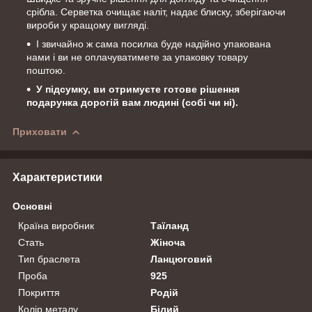
срібла. Серветка очищає наліт, надає блиску, зберігаючи
вироби у кращому вигляді.
І звичайно ж сама посилка буде надійно упакована
нами і ви не оплачуватимете за упаковку товару
поштою.
У підсумку, ви отримуєте готове рішення
подарунка дорогій вам людині (собі чи ні).
Приховати
Характеристики
Основні
Країна виробник
Таїланд
Стать
Жіноча
Тип браслета
Ланцюговий
Проба
925
Покриття
Родій
Колір металу
Білий