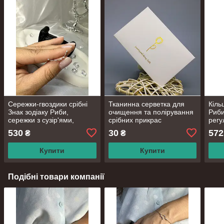
Сережки-гвоздики срібні
Тканинна серветка для
Кіль
Знак зодіаку Риби,
очищення та полірування
Риби
сережки з сузір'ями,
срібних прикрас
регу
срібло 925 проби
16.5
530
30
572
₴
₴
Купити
Купити
Подібні товари компанії