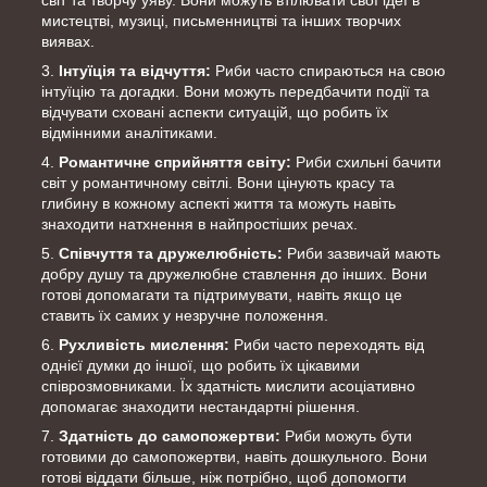
мистецтві, музиці, письменництві та інших творчих
виявах.
Інтуїція та відчуття:
Риби часто спираються на свою
інтуїцію та догадки. Вони можуть передбачити події та
відчувати сховані аспекти ситуацій, що робить їх
відмінними аналітиками.
Романтичне сприйняття світу:
Риби схильні бачити
світ у романтичному світлі. Вони цінують красу та
глибину в кожному аспекті життя та можуть навіть
знаходити натхнення в найпростіших речах.
Співчуття та дружелюбність:
Риби зазвичай мають
добру душу та дружелюбне ставлення до інших. Вони
готові допомагати та підтримувати, навіть якщо це
ставить їх самих у незручне положення.
Рухливість мислення:
Риби часто переходять від
однієї думки до іншої, що робить їх цікавими
співрозмовниками. Їх здатність мислити асоціативно
допомагає знаходити нестандартні рішення.
Здатність до самопожертви:
Риби можуть бути
готовими до самопожертви, навіть дошкульного. Вони
готові віддати більше, ніж потрібно, щоб допомогти