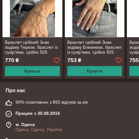
Браслет срібний Знак
Браслет срібний Знак
Брас
зодіаку Терези, браслет із
зодіаку Близнюки, браслет
зоді
сузір'ями, срібло 925
із сузір'ями, срібло 925
сузі
проби, довжина 16+3 см
проби, довжина 16.5 +3.5
проб
770
753
755
₴
₴
см
Купити
Купити
Про нас
99% позитивних з 892 відгуків за рік
Працює з 30.08.2016
м. Одеса
Одеса, Одеса, Україна