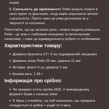
іншим.
Схильність до мрійливості:
Риби можуть пливти в
своїх мріях та фантазіях, іноді навіть втрачаючи зв'язок
з реальністю. Проте саме ця уява допомагає їм у
творчості та натхненні.
Пам'ятайте, що це загальні риси, і кожна людина унікальна.
Риби - це знак з глибокими емоціями та витонченими
нюансами, і саме ця індивідуальність робить їх особливими.
Характеристики товару:
Довжина браслета 17+ 3 см подовжуючий ланцюжок
Довжина знаку Риби 25 мм, ширина 11 мм
Вставка: фіаніт 6 шт, діаметр 2 мм
Базова вага: 1.45 г
Інформація про срібло:
На прикрасі стоїть проба s925. У міжнародному
форматі буква s означає silver.
Є бірка з пломбою, на якій зазначено, що прикраса
складається зі срібла + родій та її вага.