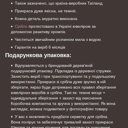
Також зазначено, що країна-виробник Таїланд.
Прикраса дуже якісна, не темніє.
Кожна деталь акуратно виконана.
Срібло
протестовано в Україні ювеліром за
допомогою реактиву хромпік.
Чиститься звичайним розчином мила з водою.
Гарантія на виріб 6 місяців
Подарункова упаковка:
Відправляється у брендованій дерев'яній
подарунковій упаковці. Підкладка із деревної стружки.
Захистить виріб і при транспортуванні та у подальшому
використанні. Прикраси зі срібла дуже зручно в ній
зберігати, якраз буде дотримано всіх правил зберігання
ювелірних виробів зі срібла. Такі як: темне місце +
індивідуальне зберігання + захист від окиснення.
Коробочка компактна та зручна у використанні. Як вона
виглядає, можна подивитися у фотографіях товару.
У вас є можливість придбати серветку для срібла.
Вона полірує та забезпечує тривалий захист прикраси.
Швидке та зручне рішення для догляду та очищення