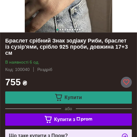
Браслет срібний Знак зодіаку Риби, браслет
із сузір'ями, срібло 925 проби, довжина 17+3
см
В наявності 6 од.
Код: 100040
Роздріб
755
₴
Купити
або
Купити з
Що таке купити з Пром?