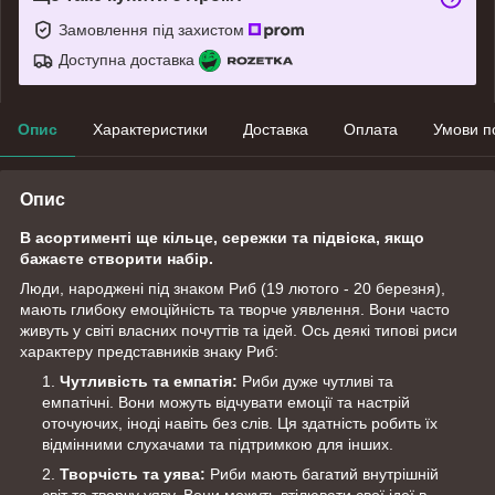
Замовлення під захистом
Доступна доставка
Опис
Характеристики
Доставка
Оплата
Умови п
Опис
В асортименті ще кільце, сережки та підвіска, якщо
бажаєте створити набір.
Люди, народжені під знаком Риб (19 лютого - 20 березня),
мають глибоку емоційність та творче уявлення. Вони часто
живуть у світі власних почуттів та ідей. Ось деякі типові риси
характеру представників знаку Риб:
Чутливість та емпатія:
Риби дуже чутливі та
емпатічні. Вони можуть відчувати емоції та настрій
оточуючих, іноді навіть без слів. Ця здатність робить їх
відмінними слухачами та підтримкою для інших.
Творчість та уява:
Риби мають багатий внутрішній
світ та творчу уяву. Вони можуть втілювати свої ідеї в