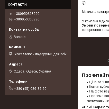
Контакти
+380950368990
+380950368990
У компанії підкл
повернення това
Валерія
Silver Stone - подарунки для всіх
Одеса, Одеса, Україна
Прочитайте
Ціна за 1 ш
Кожен кубик
+380 (95) 036-89-90
На фото взір
Просимо вас
неможливо, в
«Ночі Каїра»: 