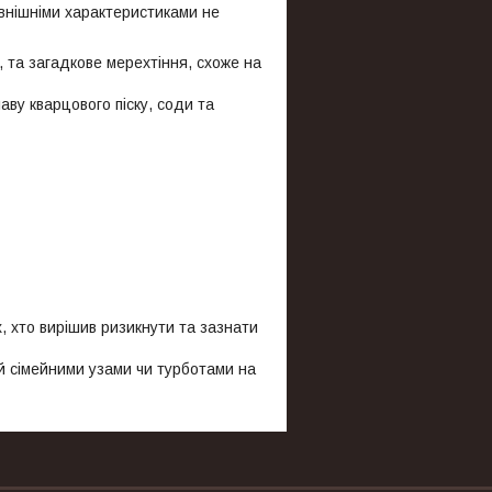
овнішніми характеристиками не
, та загадкове мерехтіння, схоже на
аву кварцового піску, соди та
іх, хто вирішив ризикнути та зазнати
й сімейними узами чи турботами на