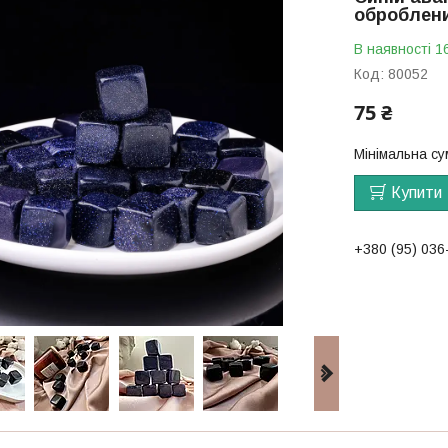
оброблени
В наявності 1
Код:
80052
75 ₴
Мінімальна су
Купити
+380 (95) 036