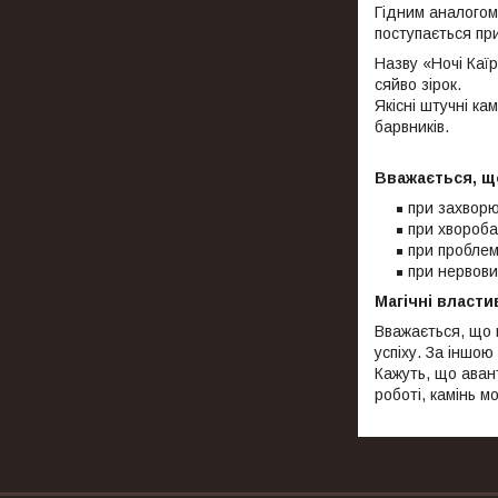
Гідним аналогом
поступається пр
Назву «Ночі Каїр
сяйво зірок.
Якісні штучні ка
барвників.
Вважається, щ
при захворю
при хвороба
при проблем
при нервови
Магічні власт
Вважається, що м
успіху. За іншою
Кажуть, що аван
роботі, камінь м