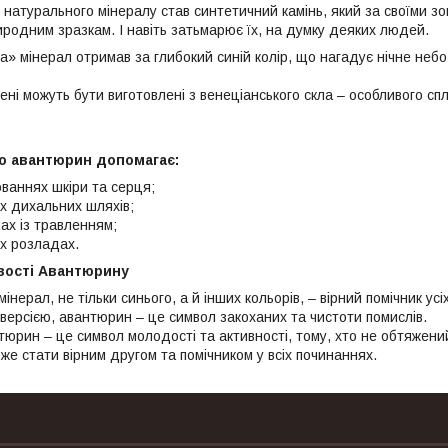
 натурального мінералу став синтетичний камінь, який за своїми з
иродним зразкам. І навіть затьмарює їх, на думку деяких людей.
а» мінерал отримав за глибокий синій колір, що нагадує нічне небо
мені можуть бути виготовлені з венеціанського скла – особливого спл
о авантюрин допомагає:
ваннях шкіри та серця;
х дихальних шляхів;
ах із травленням;
х розладах.
ивості Авантюрину
інерал, не тільки синього, а й інших кольорів, – вірний помічник ус
 версією, авантюрин – це символ закоханих та чистоти помислів.
тюрин – це символ молодості та активності, тому, хто не обтяжени
оже стати вірним другом та помічником у всіх починаннях.