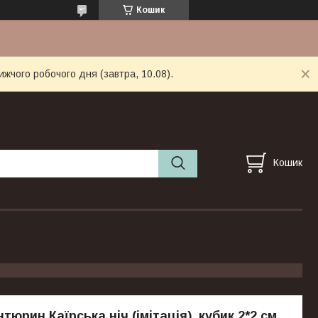
Кошик
ижчого робочого дня (завтра, 10.08).
Кошик
тюрин Каїрська ніч (імітація), кубик 2*2 см,