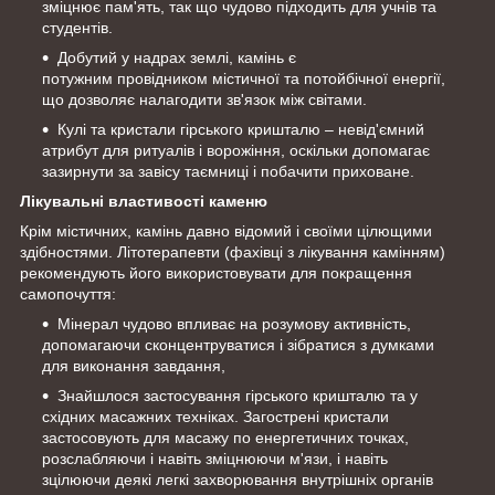
зміцнює пам'ять, так що чудово підходить для учнів та
студентів.
Добутий у надрах землі, камінь є
потужним провідником містичної та потойбічної енергії,
що дозволяє налагодити зв'язок між світами.
Кулі та кристали гірського кришталю – невід'ємний
атрибут для ритуалів і ворожіння, оскільки допомагає
зазирнути за завісу таємниці і побачити приховане.
Лікувальні властивості каменю
Крім містичних, камінь давно відомий і своїми цілющими
здібностями. Літотерапевти (фахівці з лікування камінням)
рекомендують його використовувати для покращення
самопочуття:
Мінерал чудово впливає на розумову активність,
допомагаючи сконцентруватися і зібратися з думками
для виконання завдання,
Знайшлося застосування гірського кришталю та у
східних масажних техніках. Загострені кристали
застосовують для масажу по енергетичних точках,
розслабляючи і навіть зміцнюючи м'язи, і навіть
зцілюючи деякі легкі захворювання внутрішніх органів