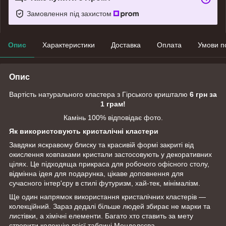
Замовлення під захистом
Опис
Характеристики
Доставка
Оплата
Умови п
Опис
Вартість натурального кластера з Гірського кришталю
6 грн за
1 грам!
Камінь 100% відповідає фото.
Як використовують кристалічні кластери
Завдяки яскравому блиску та красивій формі закриті від
окислення ковпаками кристали застосовують у декоративних
цілях. Це підходяща прикраса для робочого офісного столу,
відмінна ідея для подарунка, цікаве доповнення для
сучасного інтер'єру в стилі футуризм, хай-тек, мінімалізм.
Ще один напрямок використання кристалічних кластерів —
колекційний. Зараз дедалі більше людей збирає не марки та
листівки, а хімічні елементи. Багато хто ставить за мету
створити колекцію всієї таблиці Менделєєва.