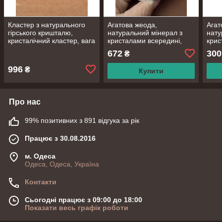
Кластер з натурального
Агатова жеода,
Агат
гірського кришталю,
натуральний мінерал з
нату
кристалічний кластер, вага
кристалами всередині,
крис
166 грам, розміри ≈
розмір 84*74*30, вага 168
розм
672
300
₴
39*55*83 мм
грамів. Бразилія
грам
996
₴
Купити
Про нас
99% позитивних з 891 відгука за рік
Працює з 30.08.2016
м. Одеса
Одеса, Одеса, Україна
Контакти
Сьогодні працює з 09:00 до 18:00
Показати весь графік роботи