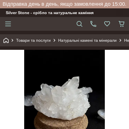
Відправка день в день, якщо замовлення до 15:00.
Silver Stone - срібло та натуральне каміння
Товари та послуги
Натуральні камені та мінерали
Не