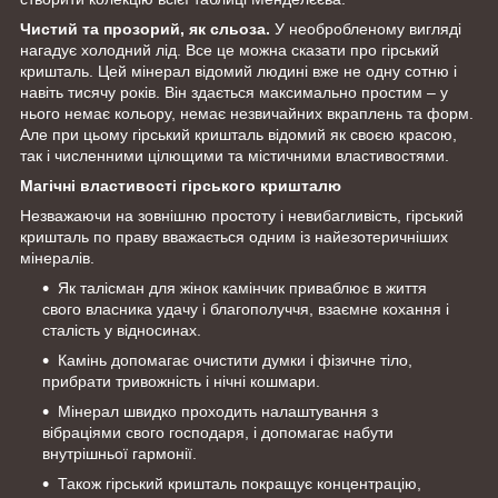
Чистий та прозорий, як сльоза.
У необробленому вигляді
нагадує холодний лід. Все це можна сказати про гірський
кришталь. Цей мінерал відомий людині вже не одну сотню і
навіть тисячу років. Він здається максимально простим – у
нього немає кольору, немає незвичайних вкраплень та форм.
Але при цьому гірський кришталь відомий як своєю красою,
так і численними цілющими та містичними властивостями.
Магічні властивості гірського кришталю
Незважаючи на зовнішню простоту і невибагливість, гірський
кришталь по праву вважається одним із найезотеричніших
мінералів.
Як талісман для жінок камінчик приваблює в життя
свого власника удачу і благополуччя, взаємне кохання і
сталість у відносинах.
Камінь допомагає очистити думки і фізичне тіло,
прибрати тривожність і нічні кошмари.
Мінерал швидко проходить налаштування з
вібраціями свого господаря, і допомагає набути
внутрішньої гармонії.
Також гірський кришталь покращує концентрацію,