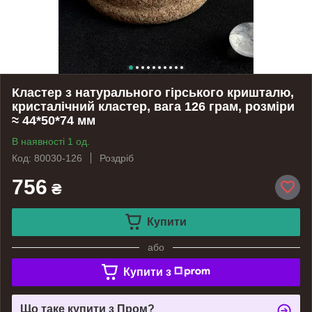
Кластер з натурального гірського кришталю,
кристалічний кластер, вага 126 грам, розміри
≈ 44*50*74 мм
В наявності 1 од.
Код: 80030-126
Роздріб
756
₴
Купити
або
Купити з
Що таке купити з Пром?