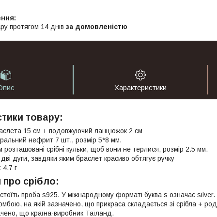
ру протягом 14 днів
за домовленістю
Опис
Характеристики
тики товару:
аслета 15 см + подовжуючий ланцюжок 2 см
уральний нефрит 7 шт., розмір 5*8 мм.
м розташовані срібні кульки, щоб вони не терлися, розмір 2.5 мм.
 дві дуги, завдяки яким браслет красиво обтягує ручку
 4.7 г
 про срібло:
 стоїть проба s925. У міжнародному форматі буква s означає silver.
омбою, на якій зазначено, що прикраса складається зі срібла + родій
чено, що країна-виробник Таїланд.