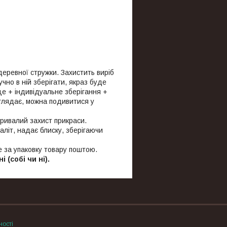
деревної стружки. Захистить виріб
чно в ній зберігати, якраз буде
сце + індивідуальне зберігання +
иглядає, можна подивитися у
тривалий захист прикраси.
літ, надає блиску, зберігаючи
е за упаковку товару поштою.
(собі чи ні).
ності