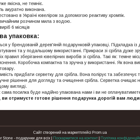
же якісна, не темніє.
ь акуратно виконана.
стовано в Україні ювеліром за допомогою реактиву хромпік.
вичайним розчином мила з водою.
виріб 6 місяців
ва упаковка:
ься у брендованій дерев'яній подарунковій упаковці. Підкладка із 
ртуванні та у подальшому використанні. Прикраси зі срібла дуже зру
х правил зберігання ювелірних виробів зі срібла. Такі як: темне мі
иснення. Коробочка компактна та зручна у використанні. Як вона в
товару.
ливість придбати серветку для срібла. Вона полірує та забезпечує 
учне рішення для догляду та очищення срібла. Серветка очищає на
щому вигляді.
ж сама посилка буде надійно упакована нами і ви не оплачуватимет
, ви отримуєте готове рішення подарунка дорогій вам людині 
Сайт створений на маркетплейсі
Prom.ua
Silver Stone - подарунки для всіх |
Поскаржитися на контент
|
Політика конфіденцій