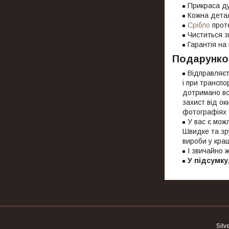
Прикраса ду
Кожна детал
Срібло
проте
Чиститься з
Гарантія на 
Подарунко
Відправляєт
і при транспо
дотримано всі
захист від ок
фотографіях 
У вас є мож
Швидке та зр
вироби у кра
І звичайно 
У підсумку