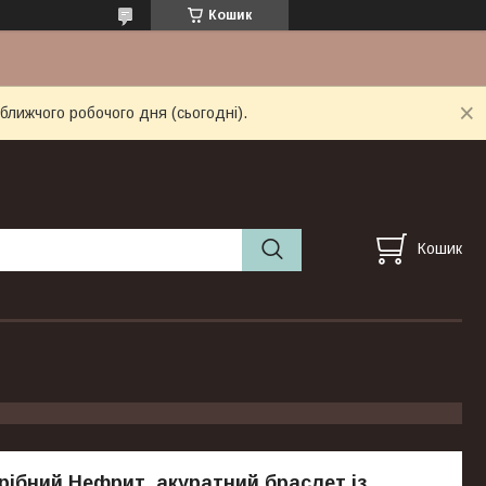
Кошик
ближчого робочого дня (сьогодні).
Кошик
рібний Нефрит, акуратний браслет із