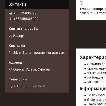
Контакти
повернення това
+380950368990
+380950368990
Валерія
Silver Stone - подарунки для всіх
Характерис
Довжина бр
Камінь: нат
Одеса, Одеса, Україна
Між каміння
На браслеті
Базова вага:
+380 (95) 036-89-90
Інформація
На прикрасі
Є бірка з пл
Також зазна