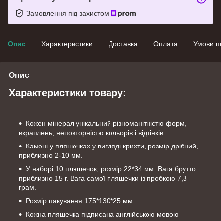
Замовлення під захистом
Опис
Характеристики
Доставка
Оплата
Умови п
Опис
Характеристики товару:
Кожен мінерал унікальний різноманітністю форм,
вкраплень, неповторністю кольорів і відтінків.
Камені у пляшечках у вигляді крихти, розмір дрібний,
приблизно 2-10 мм.
У наборі 10 пляшечок, розмір 22*34 мм. Вага брутто
приблизно 15 г. Вага самої пляшечки із пробкою 7,3
грам.
Розмір пакування 175*130*25 мм
Кожна пляшечка підписана англійською мовою