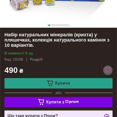
Набір натуральних мінералів (крихта) у
пляшечках, колекція натурального каміння з
10 варіантів.
В наявності 8 од.
Код: 10106
Роздріб
490
₴
Купити
або
Купити з
Що таке купити з Пром?