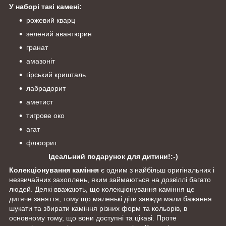
У наборі такі камені:
рожевий кварц
зелений авантюрин
гранат
амазоніт
гірський кришталь
лабрадорит
аметист
тигрове око
агат
флюорит.
Ідеальний подарунок для дитини!:-)
Колекціонування каміння
є одним з найбільш оригінальних і
незвичайних захоплень, яким займаються на дозвіллі багато
людей. Деякі вважають, що колекціонування каміння це
дитяче заняття, тому що маленькі діти завжди мали бажання
шукати та збирати каміння різних форм та кольорів, в
основному тому, що вони доступні та цікаві. Проте