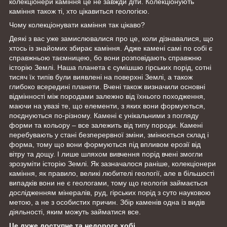
колекціонери каміння це не завжди діти. Колекціонують
каміння також ті, хто цікавиться геологією.
Чому колекціонувати каміння так цікаво?
Деякі з вас уже замислювалися про це, коли дізнавалися, що
хтось із знайомих збирає каміння. Адже камені самі по собі є
справжньою таємницею, бо вони розповідають справжню
історію Землі. Наша планета є сумішшю гірських порід, сотні
тисяч їх типів були виявлені на поверхні Землі, а також
глибоко всередині планети. Вчені також визначили основні
відмінності між породами залежно від їхнього походження,
маючи на увазі те, що елементи, з яких вони формуються,
поєднуються по-різному. Камені є унікальними з погляду
форми та кольору – все залежить від типу породи. Камені
перебувають у стані безперервної зміни, змінюється склад і
форма, тому що вони формуються під впливом ерозії від
вітру та дощу. І лише шляхом вивчення порід вчені змогли
зрозуміти історію Землі. Як зазначалося раніше, колекціонери
каміння, як правило, великі любителі геології, але в більшості
випадків вони не є геологами, тому що геологія займається
дослідженням мінералів, руд, гірських порід з суто науковою
метою, а не з особистих причин. Збір каменів одна із видів
діяльності, яким можуть займатися все.
Це дуже доступне та недороге хобі.