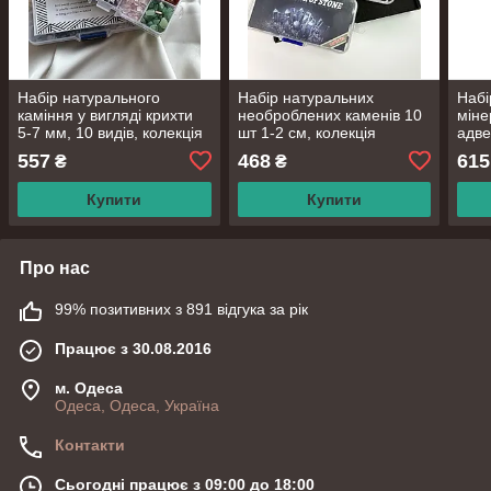
Набір натурального
Набір натуральних
Набі
каміння у вигляді крихти
необроблених каменів 10
міне
5-7 мм, 10 видів, колекція
шт 1-2 см, колекція
адве
мінералів для дорослих та
мінералів для дорослих та
необ
557
468
615
₴
₴
дітей.
дітей
24 о
Купити
Купити
Про нас
99% позитивних з 891 відгука за рік
Працює з 30.08.2016
м. Одеса
Одеса, Одеса, Україна
Контакти
Сьогодні працює з 09:00 до 18:00