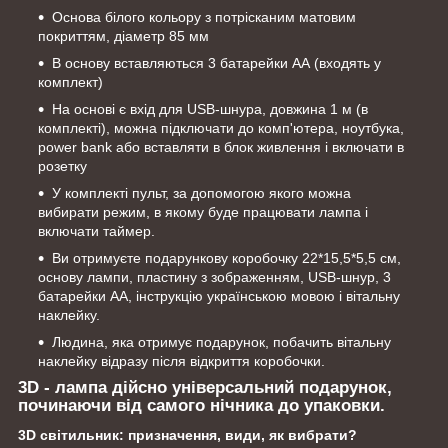
Основа білого кольору з потрісканим матовим
покриттям, діаметр 85 мм
В основу вставляються 3 батарейки АА (входять у
комплект)
На основі є вхід для USB-шнура, довжина 1 м (в
комплекті), можна підключати до комп'ютера, ноутбука,
power bank або вставляти в блок живлення і включати в
розетку
У комплекті пульт, за допомогою якого можна
вибирати режим, в якому буде працювати лампа і
включати таймер.
Ви отримуєте подарункову коробочку 22*15,5*5,5 см,
основу лампи, пластину з зображенням, USB-шнур, 3
батарейки АА, інструкцію українською мовою і вітальну
наклейку.
Людина, яка отримує подарунок, побачить вітальну
наклейку відразу після відкриття коробочки.
3D - лампа дійсно універсальний подарунок,
починаючи від самого нічника до упаковки.
3D світильник: призначення, види, як вибрати?