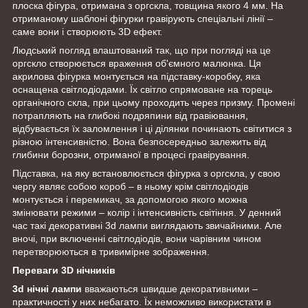
плоска фігура, отримана з оргскла, товщина якого 4 мм. На
отриманому шаблоні фігурки гравірують спеціальні лінії –
саме вони і створюють 3D ефект.
Людський погляд влаштований так, що при погляді на це
оргскло створюється враження об'ємного малюнка. Ця
акрилова фігурка монтується на підставку-коробку, яка
оснащена світлодіодами. Їх світло спрямоване на торець
органічного скла, при цьому проходить через призму. Промені
потрапляють на глибокі подряпини від гравіювання,
відбувається їх заломлення і ці ділянки починають світитися з
різною інтенсивністю. Вона безпосередньо залежить від
глибини борозни, отриманої в процесі гравірування.
Підставка, на яку встановлюється фігурка з оргскла, у свою
чергу являє собою короб – в ньому крім світлодіодів
монтується і перемикач, за допомогою якого можна
змінювати режими – колір і інтенсивність світіння. У денний
час такі декоративні 3d лампи
виглядають звичайними. Але
вночі, при включенні світлодіодів, вони чарівним чином
перетворюються в тривимірне зображення.
Переваги 3D нічників
3d нічні лампи
вважаються швидше декоративними –
практичності у них небагато. Їх неможливо використати в