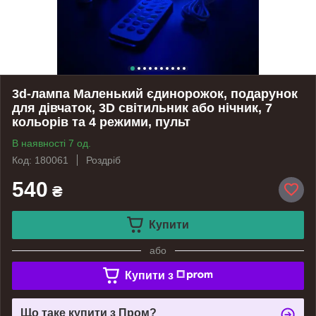
3d-лампа Маленький єдинорожок, подарунок
для дівчаток, 3D світильник або нічник, 7
кольорів та 4 режими, пульт
В наявності 7 од.
Код: 180061
Роздріб
540
₴
Купити
або
Купити з
Що таке купити з Пром?