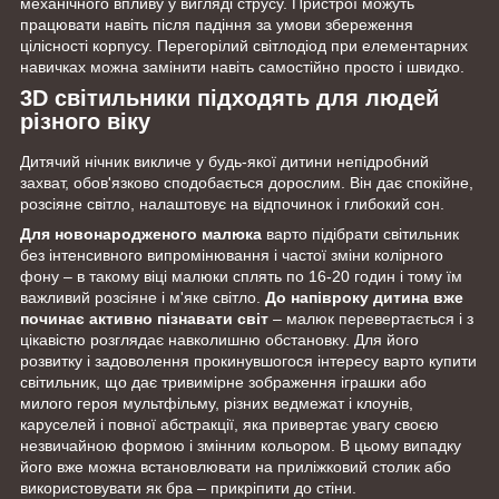
механічного впливу у вигляді струсу. Пристрої можуть
працювати навіть після падіння за умови збереження
цілісності корпусу. Перегорілий світлодіод при елементарних
навичках можна замінити навіть самостійно просто і швидко.
3D світильники підходять для людей
різного віку
Дитячий нічник викличе у будь-якої дитини непідробний
захват, обов'язково сподобається дорослим. Він дає спокійне,
розсіяне світло, налаштовує на відпочинок і глибокий сон.
Для новонародженого малюка
варто підібрати світильник
без інтенсивного випромінювання і частої зміни колірного
фону – в такому віці малюки сплять по 16-20 годин і тому їм
важливий розсіяне і м'яке світло.
До напівроку дитина вже
починає активно пізнавати світ
– малюк перевертається і з
цікавістю розглядає навколишню обстановку. Для його
розвитку і задоволення прокинувшогося інтересу варто купити
світильник, що дає тривимірне зображення іграшки або
милого героя мультфільму, різних ведмежат і клоунів,
каруселей і повної абстракції, яка привертає увагу своєю
незвичайною формою і змінним кольором. В цьому випадку
його вже можна встановлювати на приліжковий столик або
використовувати як бра – прикріпити до стіни.