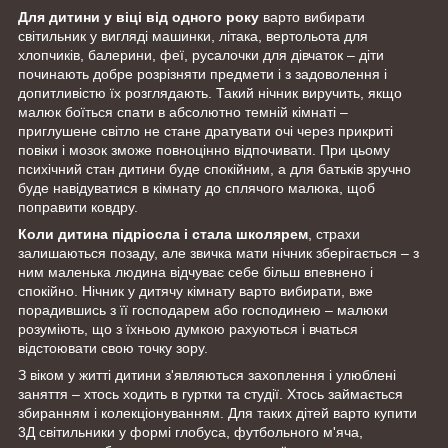
Для дитини у віці від одного року
варто вибирати
світильник у вигляді машинки, літака, вертольота для
хлопчиків, балерини, феї, русалочки для дівчаток – діти
починають добре розрізняти предмети і з задоволення і
допитливістю їх розглядають. Такий нічник виручить, якщо
малюк боїться спати в абсолютно темній кімнаті –
приглушене світло не стане дратувати очі через прикриті
повіки і мозок зможе повноцінно відпочивати. При цьому
психічний стан дитини буде спокійним, а для батьків зручно
буде навідуватися в кімнату до сплячого малюка, щоб
поправити ковдру.
Коли дитина підріосла і стала школярем
, страхи
залишаються позаду, але звичка мати нічник зберігається – з
ним маленька людина відчуває себе більш впевнено і
спокійно. Нічник у дитячу кімнату варто вибирати, вже
порадившись з її господарем або господинею – малюки
розуміють, що з їхньою думкою рахуються і вчаться
відстоювати свою точку зору.
З віком у житті дитини з'являються захоплення і улюблені
заняття – хтось ходить в гуртки та студії. Хтось займається
збиранням і колекціонуванням. Для таких дітей варто купити
3Д світильники у формі глобуса, футбольного м'яча,