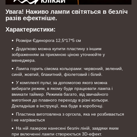
Увага! Наживо лампи світяться в безліч
разів ефектніше.
Характеристики:
Розміри Єдинорога 12,5*17*5 см
Додатково можна купити пластину з іншим
зображенням за приємною ціною уточнюйте у
менеджера.
Лампа горить сімома кольорами: червоний, зелений,
синій, жовтий, блакитний, фіолетовий і білий.
У комплекті пульт, за допомогою якого можна
вибирати режим, в якому буде працювати лампа і
вмикати таймер. Режимів багато, від звичайного
миготіння до плавного переходу в різні кольори.
Докладніше в інструкції, яка буде в коробочці.
Пластина виготовлена з оргскла, яка не розбивається
і не нагрівається
На ній лазером нанесені безліч ліній, завдяки яким
при включенні лампи створюється 3D-ефект.