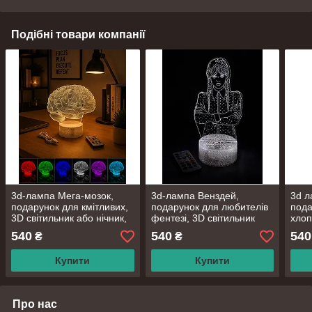
Подібні товари компанії
3d-лампа Мега-мозок,
3d-лампа Венздей,
3d л
подарунок для кмітливих,
подарунок для любителів
пода
3D світильник або нічник,
фентезі, 3D світильник
хлоп
7 кольорів і 4 режиму,
або нічник, 7 кольорів та 4
нічн
540
540
540
₴
₴
таймер, пульт та
режими, пульт
режи
батарейки
Купити
Купити
Про нас