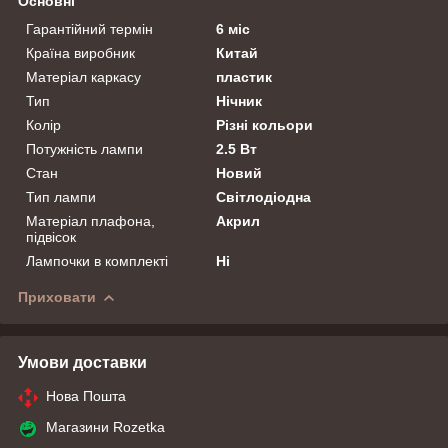
Основні
Гарантійний термін
6 міс
Країна виробник
Китай
Матеріал каркасу
пластик
Тип
Нічник
Колір
Різні кольори
Потужність лампи
2.5 Вт
Стан
Новий
Тип лампи
Світлодіодна
Матеріал плафона,
Акрил
підвісок
Лампочки в комплекті
Ні
Приховати
Умови доставки
Нова Пошта
Магазини Rozetka