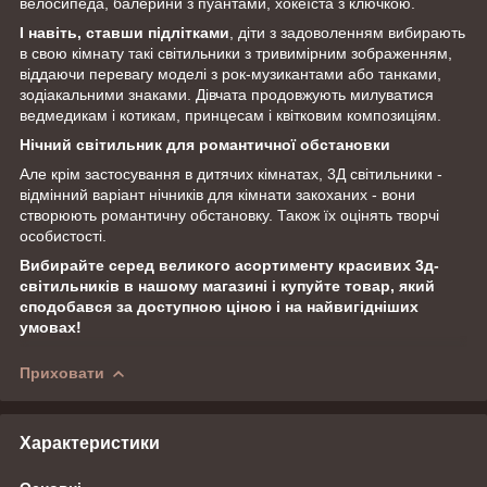
велосипеда, балерини з пуантами, хокеїста з ключкою.
І навіть, ставши підлітками
, діти з задоволенням вибирають
в свою кімнату такі світильники з тривимірним зображенням,
віддаючи перевагу моделі з рок-музикантами або танками,
зодіакальними знаками. Дівчата продовжують милуватися
ведмедикам і котикам, принцесам і квітковим композиціям.
Нічний світильник для романтичної обстановки
Але крім застосування в дитячих кімнатах, 3Д світильники -
відмінний варіант нічників для кімнати закоханих - вони
створюють романтичну обстановку. Також їх оцінять творчі
особистості.
Вибирайте серед великого асортименту красивих 3д-
світильників в нашому магазині і купуйте товар, який
сподобався за доступною ціною і на найвигідніших
умовах!
Приховати
Характеристики