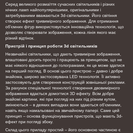
Серед великого розмаїття сучасних світильників і різних
нічних ламп найпопулярнішими, оригінальними і
затребуваними вважаються 3d-світильники. Його світіння
створює ефект тривимірного зображення. Для отримання
об'ємних фігур використовується інноваційна технологія, що
дозволяє створювати зображення, кожна лінія якого має
різний відтінок.
Пристрій і принцип роботи 3d світильників
Незвичайні світильники, що дають тривимірне зображення,
влаштовані досить просто і працюють за принципом, що не
має ніякого відношення до голограмами, як це може здатися
на перший погляд. В основі цього пристрою – давно і добре
знайома, широко застосовувана LED технологія. Її активно
застосовують для створення конструкцій зовнішньої реклами.
За рахунок спеціальної технології створення двовимірного
зображення вдається домогтися 3D ефекту. Всім добре
знайомі картини, які при погляді на них під різним кутом,
змінюються – в деяких випадках вони здаються об'ємними,
навіть якщо намальовані на звичайному папері. Саме цей
принцип – основа функціонування пристроїв, що мають 3d-
ефект при погляді збоку.
Склад цього приладу простий – його основною частиною є