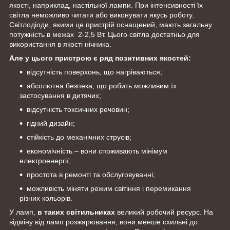
якості, наприклад, настільної лампи. При інтенсивності їх
світла неможливо читати або виконувати якусь роботу.
Світлодіоди, якими це пристрій оснащений, мають загальну
потужність в межах 2-2,5 Вт. Цього світла достатньо для
використання в якості нічника.
Але у цього пристрою є ряд позитивних якостей:
відсутність поверхонь, що нагріваються;
абсолютна безпека, що робить можливим їх
застосування в дитячих;
відсутність токсичних речовин;
гідний дизайн;
стійкість до механічних струсів;
економічність – вони споживають мінімум
електроенергії;
простота в ремонті та обслуговуванні;
можливість міняти режим світіння і перемикання
різних кольорів.
У ламп,
в таких світильниках
великий робочий ресурс. На
відміну від ламп розжарювання, вони менше схильні до