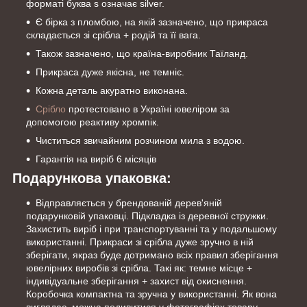
форматі буква s означає silver.
Є бірка з пломбою, на якій зазначено, що прикраса
складається зі срібла + родій та її вага.
Також зазначено, що країна-виробник Таїланд.
Прикраса дуже якісна, не темніє.
Кожна деталь акуратно виконана.
Срібло
протестовано в Україні ювеліром за
допомогою реактиву хромпік.
Чиститься звичайним розчином мила з водою.
Гарантія на виріб 6 місяців
Подарункова упаковка:
Відправляється у брендованій дерев'яній
подарунковій упаковці. Підкладка із деревної стружки.
Захистить виріб і при транспортуванні та у подальшому
використанні. Прикраси зі срібла дуже зручно в ній
зберігати, якраз буде дотримано всіх правил зберігання
ювелірних виробів зі срібла. Такі як: темне місце +
індивідуальне зберігання + захист від окиснення.
Коробочка компактна та зручна у використанні. Як вона
виглядає, можна подивитися у фотографіях товару.