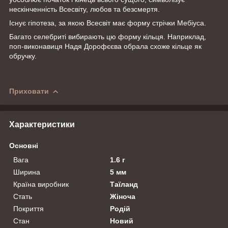
нескінченність Всесвіту, любов та безсмертя.
Існує гіпотеза, за якою Всесвіт має форму стрічки Мебіуса.
Багато селебриті вибирають цю форму кільця. Наприклад,
поп-виконавиця Надя Дорофєєва обрала схоже кільце як
обручку.
Приховати
Характеристики
Основні
Вага
1.6 г
Ширина
5 мм
Країна виробник
Таїланд
Стать
Жіноча
Покриття
Родій
Стан
Новий