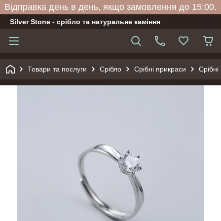
Відправка день в день, якщо замовлення до 15:00.
Silver Stone - срібло та натуральне каміння
Товари та послуги
Срібло
Срібні прикраси
Срібні