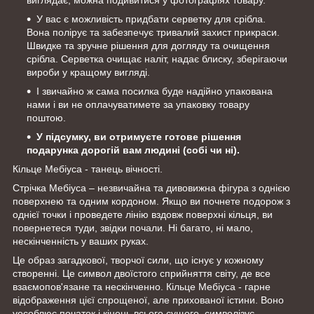
У вас є можливість придбати серветку для срібла.
Вона полірує та забезпечує тривалий захист прикраси.
Швидке та зручне рішення для догляду та очищення
срібла. Серветка очищає наліт, надає блиску, зберігаючи
вироби у кращому вигляді.
І звичайно ж сама посилка буде надійно упакована
нами і ви не оплачуватимете за упаковку товару
поштою.
У підсумку, ви отримуєте готове рішення
подарунка дорогій вам людині (собі чи ні).
Кільце Мебіуса - танець вічності.
Стрічка Мебіуса – незвичайна та дивовижна фігура з однією
поверхнею та одним кордоном. Якщо ви почнете подорож з
однієї точки і проведете лінію вздовж поверхні кільця, ви
повернетеся туди, звідки почали. Ні багато, ні мало,
нескінченність у ваших руках.
Це образ загадкової, творчої сили, що існує у кожному
створенні. Це символ двоїстого сприйняття світу, де все
взаємопов'язане та нескінченно. Кільце Мебіуса - гарне
відображення цієї спрощеної, але прихованої істини. Воно
уособлює початок і кінець всього сущого, символізує