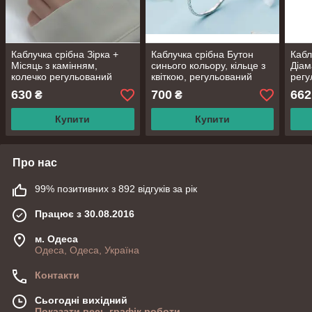
Каблучка срібна Зірка +
Каблучка срібна Бутон
Кабл
Місяць з камінням,
синього кольору, кільце з
Діам
колечко регульований
квіткою, регульований
регу
розмір 15-17,5, срібло 925
розмір 15-19, срібло 925
18, 
630
700
662
₴
₴
проби
проби
Купити
Купити
Про нас
99% позитивних з 892 відгуків за рік
Працює з 30.08.2016
м. Одеса
Одеса, Одеса, Україна
Контакти
Сьогодні вихідний
Показати весь графік роботи