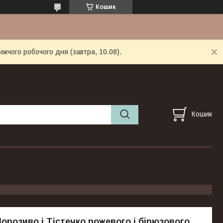
Кошик
ижчого робочого дня (завтра, 10.08).
Кошик
орозиво і Тістечко рожевого і бірюзового