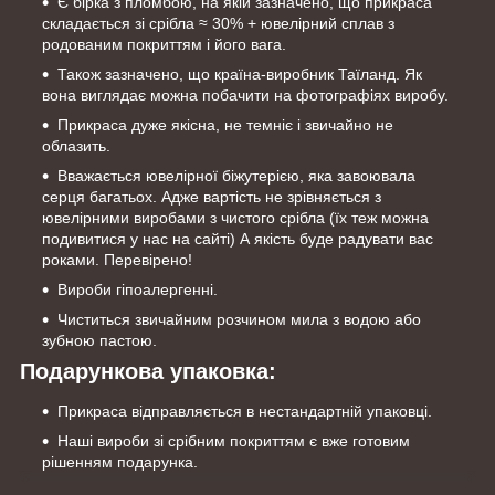
Є бірка з пломбою, на якій зазначено, що прикраса
складається зі срібла ≈ 30% + ювелірний сплав з
родованим покриттям і його вага.
Також зазначено, що країна-виробник Таїланд. Як
вона виглядає можна побачити на фотографіях виробу.
Прикраса дуже якісна, не темніє і звичайно не
облазить.
Вважається ювелірної біжутерією, яка завоювала
серця багатьох. Адже вартість не зрівняється з
ювелірними виробами з чистого срібла (їх теж можна
подивитися у нас на сайті) А якість буде радувати вас
роками. Перевірено!
Вироби гіпоалергенні.
Чиститься звичайним розчином мила з водою або
зубною пастою.
Подарункова упаковка:
Прикраса відправляється в нестандартній упаковці.
Наші вироби зі срібним покриттям є вже готовим
рішенням подарунка.