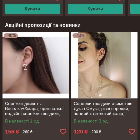
Купити
Купити
Акційні пропозиції та новинки
–40%
–40%
Сережки-джекеты
Сережки-гвоздики асиметрія
Веселка+Хмара, оригінальні
Дуга і Смуга, різні сережки,
подвійні сережки-гвоздики,
чорний та золотий колір,
срібне покриття 925 проби,
срібне покриття 925 проби
В наявності 1 од.
В наявності 3 од.
20*10 мм
156
120
₴
₴
260 ₴
200 ₴