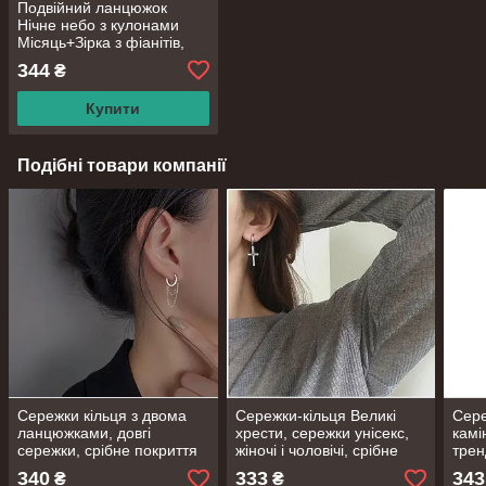
Подвійний ланцюжок
Нічне небо з кулонами
Місяць+Зірка з фіанітів,
срібне покриття 925
344
₴
проби, довжина 40+5 см
Купити
Подібні товари компанії
Сережки кільця з двома
Сережки-кільця Великі
Сере
ланцюжками, довгі
хрести, сережки унісекс,
камі
сережки, срібне покриття
жіночі і чоловічі, срібне
трен
925 проби
покриття 925 проби з
покр
340
333
343
₴
₴
чорнінням
мм