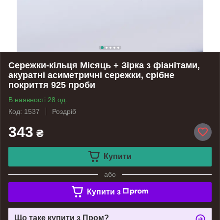
Сережки-кільця Місяць + Зірка з фіанітами,
акуратні асиметричні сережки, срібне
покриття 925 проби
В наявності 28 од.
Код: 1537
Роздріб
343
₴
Купити
або
Купити з
Що таке купити з Пром?