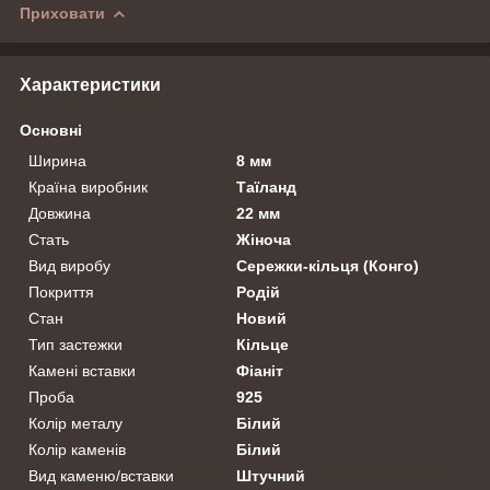
Приховати
Характеристики
Основні
Ширина
8 мм
Країна виробник
Таїланд
Довжина
22 мм
Стать
Жіноча
Вид виробу
Сережки-кільця (Конго)
Покриття
Родій
Стан
Новий
Тип застежки
Кільце
Камені вставки
Фіаніт
Проба
925
Колір металу
Білий
Колір каменів
Білий
Вид каменю/вставки
Штучний