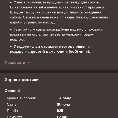
У вас є можливість придбати серветку для срібла.
Вона полірує та забезпечує тривалий захист прикраси.
Швидке та зручне рішення для догляду та очищення
срібла. Серветка очищає наліт, надає блиску, зберігаючи
вироби у кращому вигляді.
І звичайно ж сама посилка буде надійно упакована
нами і ви не оплачуватимете за упаковку товару
поштою.
У підсумку, ви отримуєте готове рішення
подарунка дорогій вам людині (собі чи ні).
Приховати
Характеристики
Основні
Країна виробник
Таїланд
Стать
Жіноча
Проба
925
Покриття
Родій