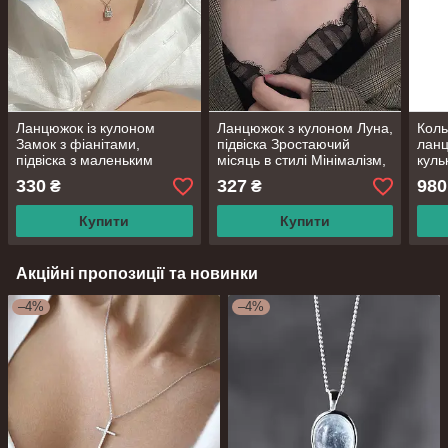
Ланцюжок із кулоном
Ланцюжок з кулоном Луна,
Коль
Замок з фіанітами,
підвіска Зростаючий
ланц
підвіска з маленьким
місяць в стилі Мінімалізм,
куль
замочком, срібне покриття
срібне покриття 925
Міні
330
327
980
₴
₴
925 проби, довжина 40+5
проби, довжина 40 + 4 см
проб
см
Купити
Купити
Акційні пропозиції та новинки
–4%
–4%