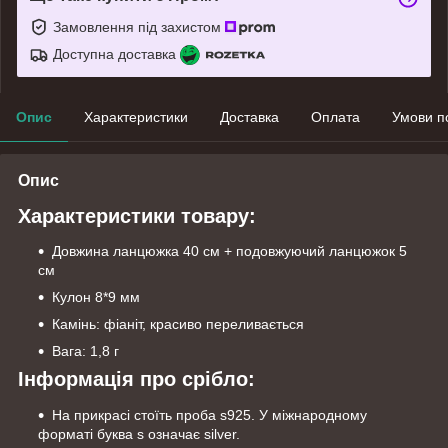
Замовлення під захистом
Доступна доставка
Опис
Характеристики
Доставка
Оплата
Умови п
Опис
Характеристики товару:
Довжина ланцюжка 40 см + подовжуючий ланцюжок 5
см
Кулон 8*9 мм
Камінь: фіаніт, красиво переливається
Вага: 1,8 г
Інформація про срібло:
На прикрасі стоїть проба s925. У міжнародному
форматі буква s означає silver.