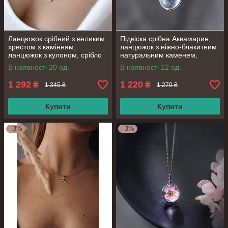
Ланцюжок срібний з великим
Підвіска срібна Аквамарин,
хрестом з камінням,
ланцюжок з ніжно-блакитним
ланцюжок з кулоном, срібло
натуральним каменем,
925 проби, довжина 40+5 см
срібло 925 проби, довжина
В наявності 20 од.
В наявності 12 од.
40.5+6 см
1 292
1 220
₴
₴
1 345 ₴
1 270 ₴
Купити
Купити
–3%
–3%