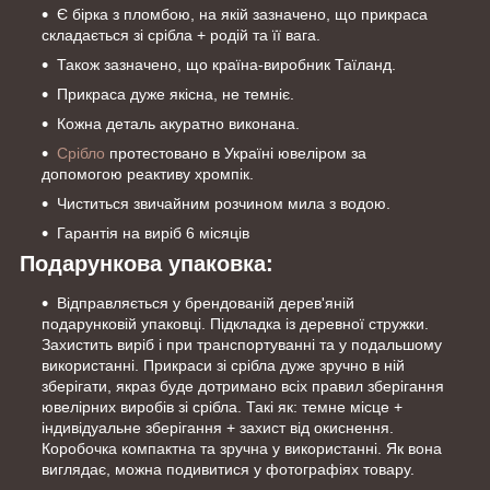
Є бірка з пломбою, на якій зазначено, що прикраса
складається зі срібла + родій та її вага.
Також зазначено, що країна-виробник Таїланд.
Прикраса дуже якісна, не темніє.
Кожна деталь акуратно виконана.
Срібло
протестовано в Україні ювеліром за
допомогою реактиву хромпік.
Чиститься звичайним розчином мила з водою.
Гарантія на виріб 6 місяців
Подарункова упаковка:
Відправляється у брендованій дерев'яній
подарунковій упаковці. Підкладка із деревної стружки.
Захистить виріб і при транспортуванні та у подальшому
використанні. Прикраси зі срібла дуже зручно в ній
зберігати, якраз буде дотримано всіх правил зберігання
ювелірних виробів зі срібла. Такі як: темне місце +
індивідуальне зберігання + захист від окиснення.
Коробочка компактна та зручна у використанні. Як вона
виглядає, можна подивитися у фотографіях товару.