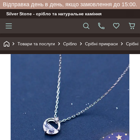
Відправка день в день, якщо замовлення до 15:00.
Silver Stone - срібло та натуральне каміння
Товари та послуги
Срібло
Срібні прикраси
Срібні 