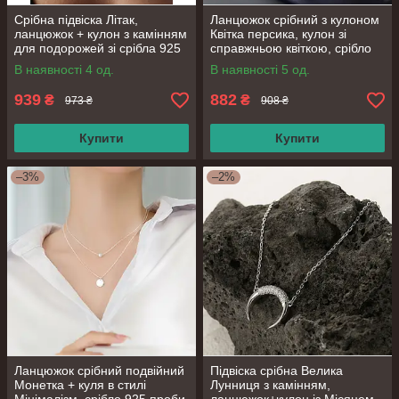
Срібна підвіска Літак,
Ланцюжок срібний з кулоном
ланцюжок + кулон з камінням
Квітка персика, кулон зі
для подорожей зі срібла 925
справжньою квіткою, срібло
проби, довжина 40+6 см
925 проби, довжина 41+3 см
В наявності 4 од.
В наявності 5 од.
939
882
₴
₴
973 ₴
908 ₴
Купити
Купити
–3%
–2%
Ланцюжок срібний подвійний
Підвіска срібна Велика
Монетка + куля в стилі
Лунниця з камінням,