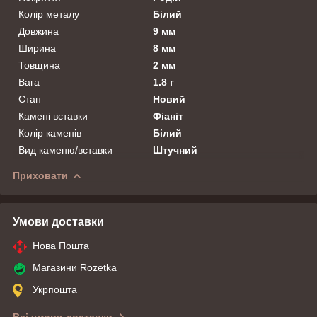
Колір металу
Білий
Довжина
9 мм
Ширина
8 мм
Товщина
2 мм
Вага
1.8 г
Стан
Новий
Камені вставки
Фіаніт
Колір каменів
Білий
Вид каменю/вставки
Штучний
Приховати
Умови доставки
Нова Пошта
Магазини Rozetka
Укрпошта
Всі умови доставки