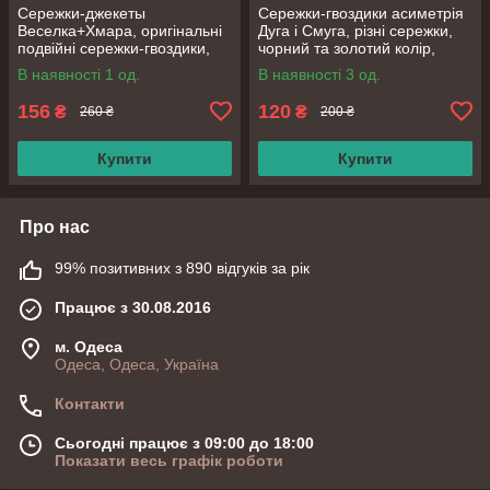
Сережки-джекеты
Сережки-гвоздики асиметрія
Веселка+Хмара, оригінальні
Дуга і Смуга, різні сережки,
подвійні сережки-гвоздики,
чорний та золотий колір,
срібне покриття 925 проби,
срібне покриття 925 проби
В наявності 1 од.
В наявності 3 од.
20*10 мм
156
120
₴
₴
260 ₴
200 ₴
Купити
Купити
Про нас
99% позитивних з 890 відгуків за рік
Працює з 30.08.2016
м. Одеса
Одеса, Одеса, Україна
Контакти
Сьогодні працює з 09:00 до 18:00
Показати весь графік роботи