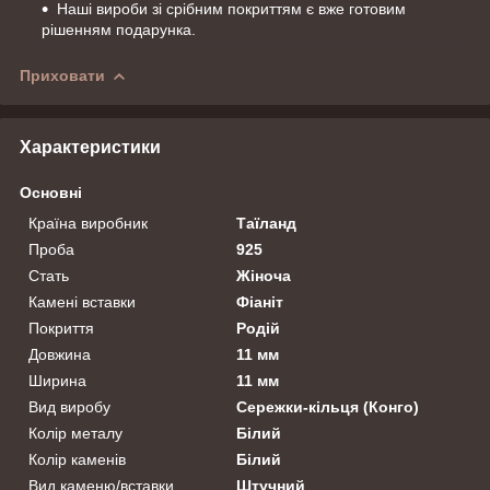
Наші вироби зі срібним покриттям є вже готовим
рішенням подарунка.
Приховати
Характеристики
Основні
Країна виробник
Таїланд
Проба
925
Стать
Жіноча
Камені вставки
Фіаніт
Покриття
Родій
Довжина
11 мм
Ширина
11 мм
Вид виробу
Сережки-кільця (Конго)
Колір металу
Білий
Колір каменів
Білий
Вид каменю/вставки
Штучний