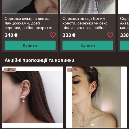
Сережки кільця з двома
Сережки-кільця Великі
Сере
ланцюжками, довгі
хрести, сережки унісекс,
Аква
сережки, срібне покриття
жіночі і чоловічі, срібне
мале
925 проби
покриття 925 проби з
блак
340
333
330
₴
₴
чорнінням
сріб
Купити
Купити
Акційні пропозиції та новинки
–40%
–40%