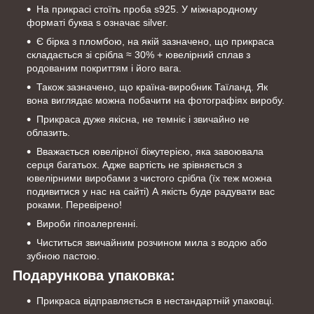
На прикрасі стоїть проба s925. У міжнародному
форматі буква s означає silver.
Є бірка з пломбою, на якій зазначено, що прикраса
складається зі срібла ≈ 30% + ювелірний сплав з
родованим покриттям і його вага.
Також зазначено, що країна-виробник Таїланд. Як
вона виглядає можна побачити на фотографіях виробу.
Прикраса дуже якісна, не темніє і звичайно не
облазить.
Вважається ювелірної біжутерією, яка завоювала
серця багатьох. Адже вартість не зрівняється з
ювелірними виробами з чистого срібла (їх теж можна
подивитися у нас на сайті) А якість буде радувати вас
роками. Перевірено!
Вироби гіпоалергенні.
Чиститься звичайним розчином мила з водою або
зубною пастою.
Подарункова упаковка:
Прикраса відправляється в нестандартній упаковці.