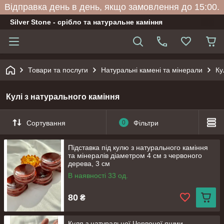
Відправка день в день, якщо замовлення до 15:00.
Silver Stone - срібло та натуральне каміння
Товари та послуги
Натуральні камені та мінерали
Ку
Кулі з натурального каміння
Сортування
0
Фільтри
Підставка під кулю з натурального каміння
та мінералів діаметром 4 см з червоного
дерева, 3 см
В наявності 33 од.
80
₴
Куля з натуральної Червоної яшми